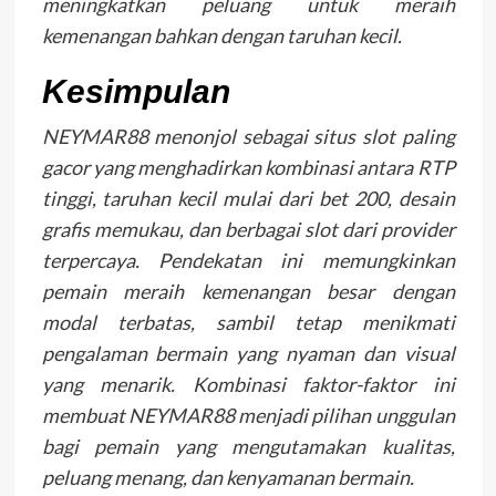
meningkatkan peluang untuk meraih
kemenangan bahkan dengan taruhan kecil.
Kesimpulan
NEYMAR88 menonjol sebagai situs slot paling
gacor yang menghadirkan kombinasi antara RTP
tinggi, taruhan kecil mulai dari bet 200, desain
grafis memukau, dan berbagai slot dari provider
terpercaya. Pendekatan ini memungkinkan
pemain meraih kemenangan besar dengan
modal terbatas, sambil tetap menikmati
pengalaman bermain yang nyaman dan visual
yang menarik. Kombinasi faktor-faktor ini
membuat NEYMAR88 menjadi pilihan unggulan
bagi pemain yang mengutamakan kualitas,
peluang menang, dan kenyamanan bermain.