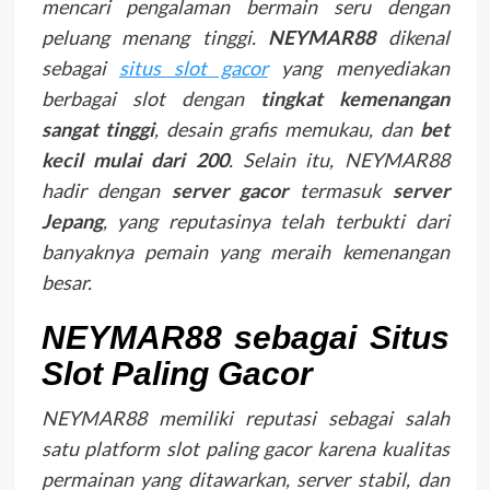
mencari pengalaman bermain seru dengan
peluang menang tinggi.
NEYMAR88
dikenal
sebagai
situs slot gacor
yang menyediakan
berbagai slot dengan
tingkat kemenangan
sangat tinggi
, desain grafis memukau, dan
bet
kecil mulai dari 200
. Selain itu, NEYMAR88
hadir dengan
server gacor
termasuk
server
Jepang
, yang reputasinya telah terbukti dari
banyaknya pemain yang meraih kemenangan
besar.
NEYMAR88 sebagai Situs
Slot Paling Gacor
NEYMAR88 memiliki reputasi sebagai salah
satu platform slot paling gacor karena kualitas
permainan yang ditawarkan, server stabil, dan