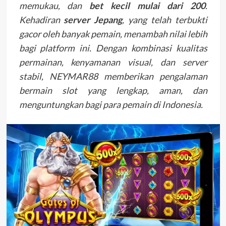
memukau, dan
bet kecil mulai dari 200
.
Kehadiran
server Jepang
, yang telah terbukti
gacor oleh banyak pemain, menambah nilai lebih
bagi platform ini. Dengan kombinasi kualitas
permainan, kenyamanan visual, dan server
stabil, NEYMAR88 memberikan pengalaman
bermain slot yang lengkap, aman, dan
menguntungkan bagi para pemain di Indonesia.