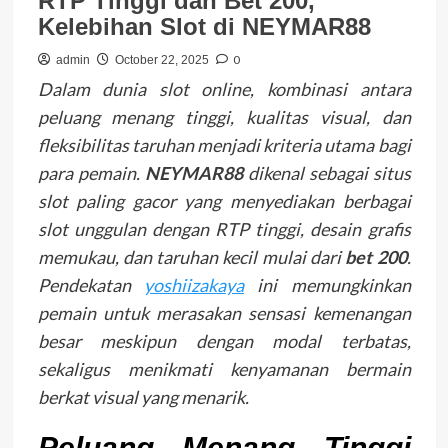
RTP Tinggi dan Bet 200,
Kelebihan Slot di NEYMAR88
0
admin
October 22, 2025
Dalam dunia slot online, kombinasi antara
peluang menang tinggi, kualitas visual, dan
fleksibilitas taruhan menjadi kriteria utama bagi
para pemain.
NEYMAR88
dikenal sebagai situs
slot paling gacor yang menyediakan berbagai
slot unggulan dengan RTP tinggi, desain grafis
memukau, dan taruhan kecil mulai dari
bet 200
.
Pendekatan
yoshiizakaya
ini memungkinkan
pemain untuk merasakan sensasi kemenangan
besar meskipun dengan modal terbatas,
sekaligus menikmati kenyamanan bermain
berkat visual yang menarik.
Peluang Menang Tinggi