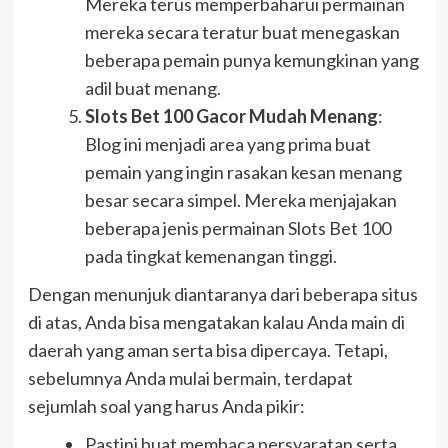
Mereka terus memperbaharui permainan
mereka secara teratur buat menegaskan
beberapa pemain punya kemungkinan yang
adil buat menang.
Slots Bet 100 Gacor Mudah Menang
:
Blog ini menjadi area yang prima buat
pemain yang ingin rasakan kesan menang
besar secara simpel. Mereka menjajakan
beberapa jenis permainan Slots Bet 100
pada tingkat kemenangan tinggi.
Dengan menunjuk diantaranya dari beberapa situs
di atas, Anda bisa mengatakan kalau Anda main di
daerah yang aman serta bisa dipercaya. Tetapi,
sebelumnya Anda mulai bermain, terdapat
sejumlah soal yang harus Anda pikir:
Pastini buat membaca persyaratan serta