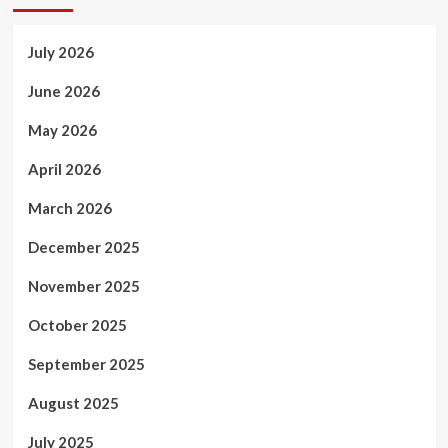
July 2026
June 2026
May 2026
April 2026
March 2026
December 2025
November 2025
October 2025
September 2025
August 2025
July 2025