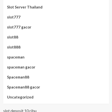
Slot Server Thailand
slot777
slot777 gacor
slot88
slot888
spaceman
spaceman gacor
Spaceman88
Spaceman88 gacor
Uncategorized
slot deposit 10 ribu