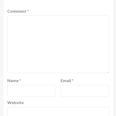
Comment
*
Name
*
Email
*
Website