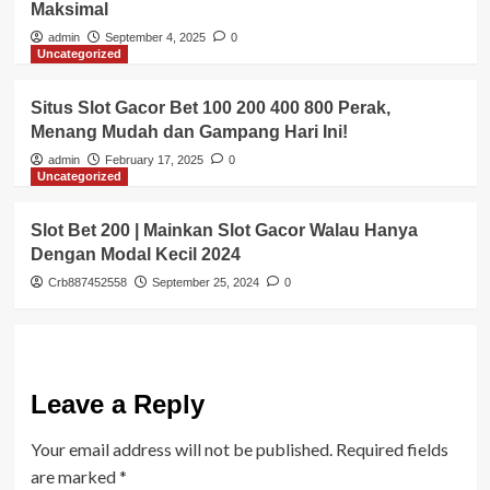
Maksimal
admin
September 4, 2025
0
Uncategorized
Situs Slot Gacor Bet 100 200 400 800 Perak,
Menang Mudah dan Gampang Hari Ini!
admin
February 17, 2025
0
Uncategorized
Slot Bet 200 | Mainkan Slot Gacor Walau Hanya
Dengan Modal Kecil 2024
Crb887452558
September 25, 2024
0
Leave a Reply
Your email address will not be published.
Required fields
are marked
*