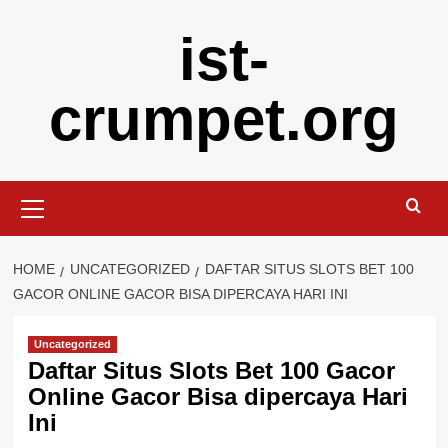
Skip
ist-
to
content
crumpet.org
Primary
Menu
HOME
UNCATEGORIZED
DAFTAR SITUS SLOTS BET 100
GACOR ONLINE GACOR BISA DIPERCAYA HARI INI
Uncategorized
Daftar Situs Slots Bet 100 Gacor
Online Gacor Bisa dipercaya Hari
Ini