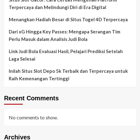
Terpercaya dan Melindungi Diri di Era Digital
Menangkan Hadiah Besar di Situs Togel 4D Terpercaya
Dari xG Hingga Key Passes: Mengapa Serangan Tim
Perlu Masuk dalam Analisis Judi Bola
Link Judi Bola Evaluasi Hasil, Pelajari Prediksi Setelah
Laga Selesai
Inilah Situs Slot Depo 5k Terbaik dan Terpercaya untuk
Raih Kemenangan Tertinggi
Recent Comments
No comments to show.
Archives