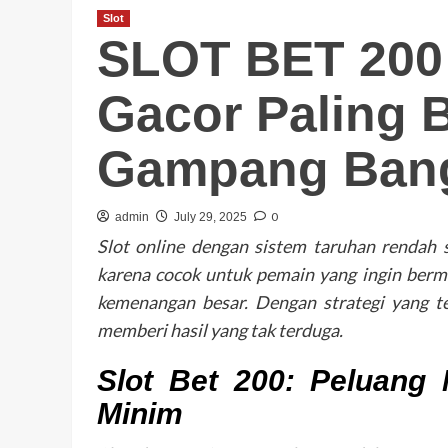
Slot
SLOT BET 200 
Gacor Paling 
Gampang Ban
0
admin
July 29, 2025
Slot online dengan sistem taruhan rendah 
karena cocok untuk pemain yang ingin ber
kemenangan besar. Dengan strategi yang tep
memberi hasil yang tak terduga.
Slot Bet 200: Peluang
Minim