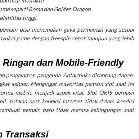
an fitur interaktif
 game seperti Roma dan Golden Dragon
latilitas tinggi
pemain bisa menemukan gaya permainan yang sesuai
nyukai game dengan freespin cepat maupun yang lebih
Ringan dan Mobile-Friendly
an pengalaman pengguna. Antarmuka dirancang ringan,
kat seluler. Mengingat mayoritas pemain slot saat ini
orma mobile menjadi aspek vital. Slot QRIS berhasil
l, bahkan saat koneksi internet tidak dalam kondisi
a membuat pemain baru tidak merasa kebingungan saat
 Transaksi