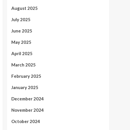
August 2025
July 2025
June 2025
May 2025
April 2025
March 2025
February 2025
January 2025
December 2024
November 2024
October 2024