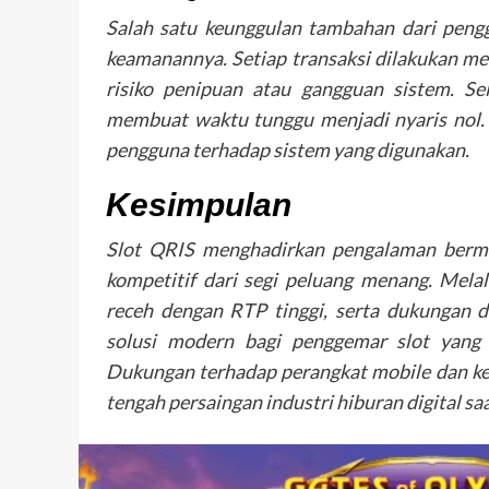
Salah satu keunggulan tambahan dari peng
keamanannya. Setiap transaksi dilakukan mela
risiko penipuan atau gangguan sistem. Sel
membuat waktu tunggu menjadi nyaris nol.
pengguna terhadap sistem yang digunakan.
Kesimpulan
Slot QRIS menghadirkan pengalaman bermai
kompetitif dari segi peluang menang. Melal
receh dengan RTP tinggi, serta dukungan da
solusi modern bagi penggemar slot yang 
Dukungan terhadap perangkat mobile dan ke
tengah persaingan industri hiburan digital saat