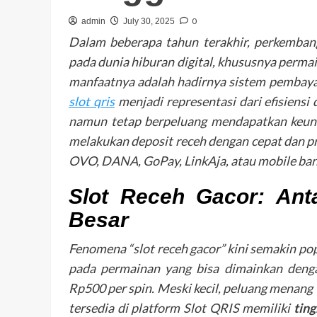
0
admin
July 30, 2025
Dalam beberapa tahun terakhir, perkembang
pada dunia hiburan digital, khususnya permain
manfaatnya adalah hadirnya sistem pembaya
slot qris
menjadi representasi dari efisiens
namun tetap berpeluang mendapatkan keun
melakukan deposit receh dengan cepat dan pra
OVO, DANA, GoPay, LinkAja, atau mobile ba
Slot Receh Gacor: Ant
Besar
Fenomena “slot receh gacor” kini semakin pop
pada permainan yang bisa dimainkan deng
Rp500 per spin. Meski kecil, peluang menang 
tersedia di platform Slot QRIS memiliki
ting