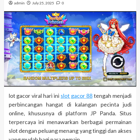
admin
July 25, 2025
0
lot gacor viral hari ini
slot gacor 88
tengah menjadi
perbincangan hangat di kalangan pecinta judi
online, khususnya di platform JP Panda. Situs
terpercaya ini menawarkan berbagai permainan
slot dengan peluang menang yang tinggi dan akses
yang mudah bagi para pemain.