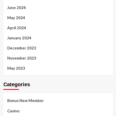
June 2024
May 2024
April 2024
January 2024
December 2023
November 2023
May 2023
Categories
Bonus New Member
Casino