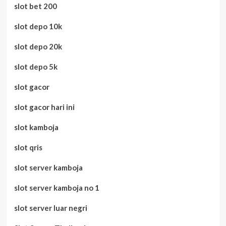
slot bet 200
slot depo 10k
slot depo 20k
slot depo 5k
slot gacor
slot gacor hari ini
slot kamboja
slot qris
slot server kamboja
slot server kamboja no 1
slot server luar negri