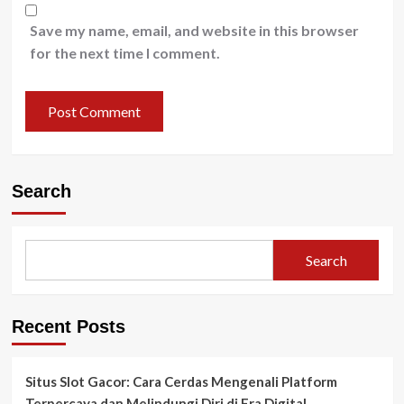
Save my name, email, and website in this browser
for the next time I comment.
Search
Search
Recent Posts
Situs Slot Gacor: Cara Cerdas Mengenali Platform
Terpercaya dan Melindungi Diri di Era Digital