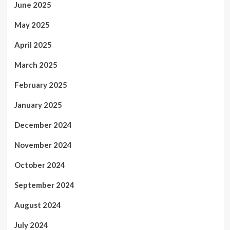
June 2025
May 2025
April 2025
March 2025
February 2025
January 2025
December 2024
November 2024
October 2024
September 2024
August 2024
July 2024