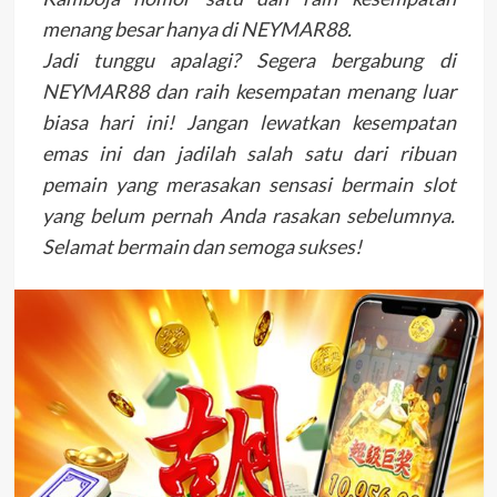
menang besar hanya di NEYMAR88.
Jadi tunggu apalagi? Segera bergabung di
NEYMAR88 dan raih kesempatan menang luar
biasa hari ini! Jangan lewatkan kesempatan
emas ini dan jadilah salah satu dari ribuan
pemain yang merasakan sensasi bermain slot
yang belum pernah Anda rasakan sebelumnya.
Selamat bermain dan semoga sukses!