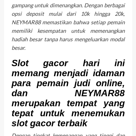
gampang untuk dimenangkan. Dengan berbagai
opsi deposit mulai dari 10k hingga 20k,
NEYMAR88 memastikan bahwa setiap pemain
memiliki kesempatan untuk memenangkan
hadiah besar tanpa harus mengeluarkan modal
besar.
Slot gacor hari ini
memang menjadi idaman
para pemain judi online,
dan NEYMAR88
merupakan tempat yang
tepat untuk menemukan
slot gacor terbaik
Dengan tingkat kemenangan yang tinggi dan