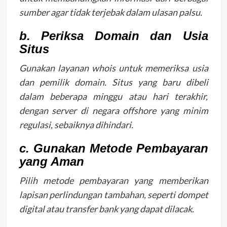
sumber agar tidak terjebak dalam ulasan palsu.
b. Periksa Domain dan Usia
Situs
Gunakan layanan whois untuk memeriksa usia
dan pemilik domain. Situs yang baru dibeli
dalam beberapa minggu atau hari terakhir,
dengan server di negara offshore yang minim
regulasi, sebaiknya dihindari.
c. Gunakan Metode Pembayaran
yang Aman
Pilih metode pembayaran yang memberikan
lapisan perlindungan tambahan, seperti dompet
digital atau transfer bank yang dapat dilacak.