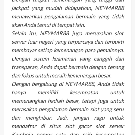
jackpot yang mudah didapatkan, NEYMAR88
menawarkan pengalaman bermain yang tidak
akan Anda temui di tempat lain.
Selain itu, NEYMAR88 juga merupakan slot
server luar negeri yang terpercaya dan terbukti
membayar setiap kemenangan para pemainnya.
Dengan sistem keamanan yang canggih dan
transparan, Anda dapat bermain dengan tenang
dan fokus untuk meraih kemenangan besar.
Dengan bergabung di NEYMAR88, Anda tidak
hanya memiliki kesempatan untuk
memenangkan hadiah besar, tetapi juga untuk
merasakan pengalaman bermain slot yang seru
dan menghibur. Jadi, jangan ragu untuk
mendaftar di situs slot gacor slot server
Kamboja nomor satu dan raih kesempatan