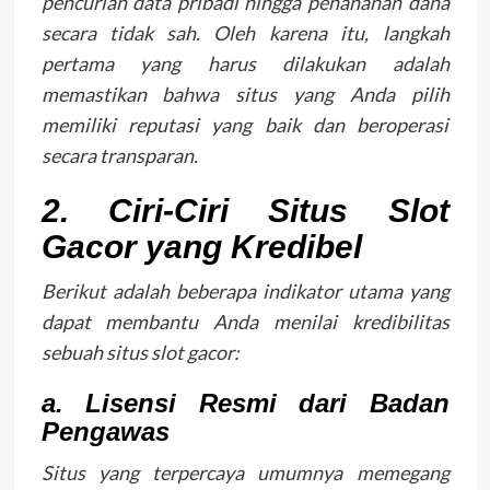
pencurian data pribadi hingga penahanan dana
secara tidak sah. Oleh karena itu, langkah
pertama yang harus dilakukan adalah
memastikan bahwa situs yang Anda pilih
memiliki reputasi yang baik dan beroperasi
secara transparan.
2. Ciri-Ciri Situs Slot
Gacor yang Kredibel
Berikut adalah beberapa indikator utama yang
dapat membantu Anda menilai kredibilitas
sebuah situs slot gacor:
a. Lisensi Resmi dari Badan
Pengawas
Situs yang terpercaya umumnya memegang