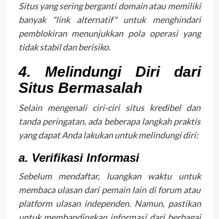
Situs yang sering berganti domain atau memiliki
banyak "link alternatif" untuk menghindari
pemblokiran menunjukkan pola operasi yang
tidak stabil dan berisiko.
4. Melindungi Diri dari
Situs Bermasalah
Selain mengenali ciri-ciri situs kredibel dan
tanda peringatan, ada beberapa langkah praktis
yang dapat Anda lakukan untuk melindungi diri:
a. Verifikasi Informasi
Sebelum mendaftar, luangkan waktu untuk
membaca ulasan dari pemain lain di forum atau
platform ulasan independen. Namun, pastikan
untuk membandingkan informasi dari berbagai