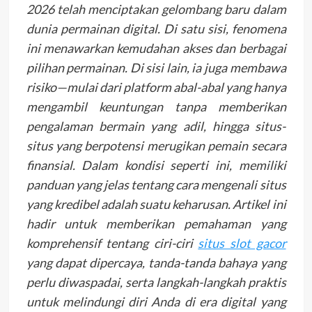
2026 telah menciptakan gelombang baru dalam
dunia permainan digital. Di satu sisi, fenomena
ini menawarkan kemudahan akses dan berbagai
pilihan permainan. Di sisi lain, ia juga membawa
risiko—mulai dari platform abal-abal yang hanya
mengambil keuntungan tanpa memberikan
pengalaman bermain yang adil, hingga situs-
situs yang berpotensi merugikan pemain secara
finansial. Dalam kondisi seperti ini, memiliki
panduan yang jelas tentang cara mengenali situs
yang kredibel adalah suatu keharusan. Artikel ini
hadir untuk memberikan pemahaman yang
komprehensif tentang ciri-ciri
situs slot gacor
yang dapat dipercaya, tanda-tanda bahaya yang
perlu diwaspadai, serta langkah-langkah praktis
untuk melindungi diri Anda di era digital yang