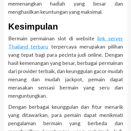
memenangkan hadiah yang besar dan
menghasilkan keuntungan yang maksimal.
Kesimpulan
Bermain permainan slot di website
link server
Thailand terbaru
terpercaya merupakan pilihan
yang tepat bagi para pecinta judi online. Dengan
hasil kemenangan yang besar, berbagai permainan
dari provider terbaik, dan keunggulan gacor mudah
menang dan mudah jackpot, pemain dapat
merasakan sensasi bermain yang seru dan
menguntungkan.
Dengan berbagai keunggulan dan fitur menarik
yang ditawarkan, para pemain dapat menikmati
pengalaman bermain yang berbeda dan