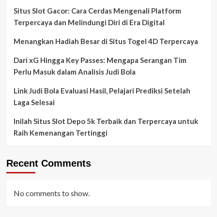
Situs Slot Gacor: Cara Cerdas Mengenali Platform
Terpercaya dan Melindungi Diri di Era Digital
Menangkan Hadiah Besar di Situs Togel 4D Terpercaya
Dari xG Hingga Key Passes: Mengapa Serangan Tim
Perlu Masuk dalam Analisis Judi Bola
Link Judi Bola Evaluasi Hasil, Pelajari Prediksi Setelah
Laga Selesai
Inilah Situs Slot Depo 5k Terbaik dan Terpercaya untuk
Raih Kemenangan Tertinggi
Recent Comments
No comments to show.