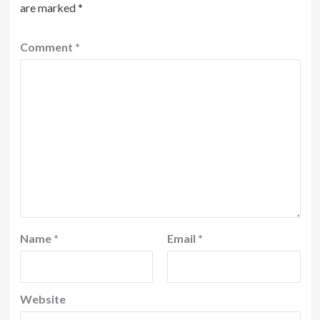
are marked
*
Comment
*
Name
*
Email
*
Website