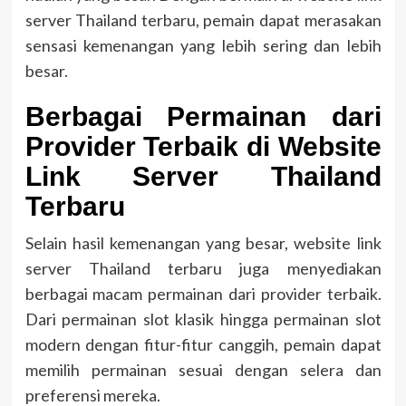
server Thailand terbaru, pemain dapat merasakan
sensasi kemenangan yang lebih sering dan lebih
besar.
Berbagai Permainan dari
Provider Terbaik di Website
Link Server Thailand
Terbaru
Selain hasil kemenangan yang besar, website link
server Thailand terbaru juga menyediakan
berbagai macam permainan dari provider terbaik.
Dari permainan slot klasik hingga permainan slot
modern dengan fitur-fitur canggih, pemain dapat
memilih permainan sesuai dengan selera dan
preferensi mereka.