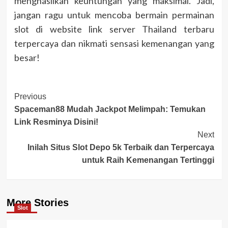
menghasilkan keuntungan yang maksimal. Jadi,
jangan ragu untuk mencoba bermain permainan
slot di website link server Thailand terbaru
terpercaya dan nikmati sensasi kemenangan yang
besar!
Post
Previous
Spaceman88 Mudah Jackpot Melimpah: Temukan
Navigation
Link Resminya Disini!
Next
Inilah Situs Slot Depo 5k Terbaik dan Terpercaya
untuk Raih Kemenangan Tertinggi
More Stories
Slot