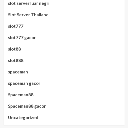
slot server luar negri
Slot Server Thailand
slot777
slot777 gacor
slot88
slot888
spaceman
spaceman gacor
Spaceman88
Spaceman88 gacor
Uncategorized