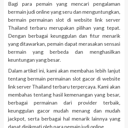
Bagi para pemain yang mencari pengalaman
bermain judi online yang seru dan menguntungkan,
bermain permainan slot di website link server
Thailand terbaru merupakan pilihan yang tepat.
Dengan berbagai keunggulan dan fitur menarik
yang ditawarkan, pemain dapat merasakan sensasi
bermain yang berbeda dan menghasilkan
keuntungan yang besar.
Dalam artikel ini, kami akan membahas lebih lanjut
tentang bermain permainan slot gacor di website
link server Thailand terbaru terpercaya. Kami akan
membahas tentang hasil kemenangan yang besar,
berbagai permainan dari provider terbaik,
keunggulan gacor mudah menang dan mudah
jackpot, serta berbagai hal menarik lainnya yang
dapat dinikmati oleh para pemain judi online.