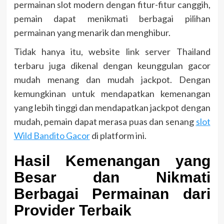
permainan slot modern dengan fitur-fitur canggih,
pemain dapat menikmati berbagai pilihan
permainan yang menarik dan menghibur.
Tidak hanya itu, website link server Thailand
terbaru juga dikenal dengan keunggulan gacor
mudah menang dan mudah jackpot. Dengan
kemungkinan untuk mendapatkan kemenangan
yang lebih tinggi dan mendapatkan jackpot dengan
mudah, pemain dapat merasa puas dan senang
slot
Wild Bandito Gacor
di platform ini.
Hasil Kemenangan yang
Besar dan Nikmati
Berbagai Permainan dari
Provider Terbaik