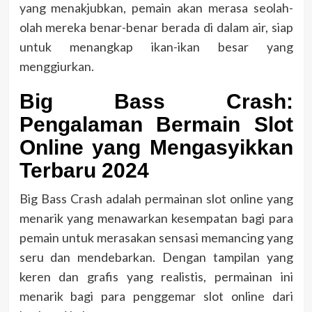
yang menakjubkan, pemain akan merasa seolah-
olah mereka benar-benar berada di dalam air, siap
untuk menangkap ikan-ikan besar yang
menggiurkan.
Big Bass Crash:
Pengalaman Bermain Slot
Online yang Mengasyikkan
Terbaru 2024
Big Bass Crash adalah permainan slot online yang
menarik yang menawarkan kesempatan bagi para
pemain untuk merasakan sensasi memancing yang
seru dan mendebarkan. Dengan tampilan yang
keren dan grafis yang realistis, permainan ini
menarik bagi para penggemar slot online dari