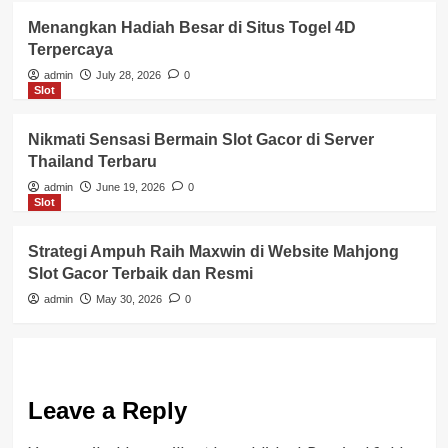
Menangkan Hadiah Besar di Situs Togel 4D
Terpercaya
admin
July 28, 2026
0
Slot
Nikmati Sensasi Bermain Slot Gacor di Server
Thailand Terbaru
admin
June 19, 2026
0
Slot
Strategi Ampuh Raih Maxwin di Website Mahjong
Slot Gacor Terbaik dan Resmi
admin
May 30, 2026
0
Leave a Reply