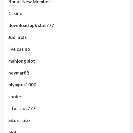
Bonus New Member
Casino
download apk slot777
Judi Bola
live casino
mahjong slot
neymar88
olympus1000
sbobet
situs slot777
Situs Toto
Slot