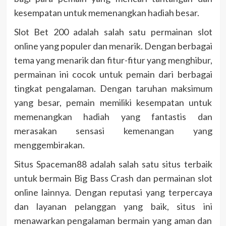
kesempatan untuk memenangkan hadiah besar.
Slot Bet 200 adalah salah satu permainan slot
online yang populer dan menarik. Dengan berbagai
tema yang menarik dan fitur-fitur yang menghibur,
permainan ini cocok untuk pemain dari berbagai
tingkat pengalaman. Dengan taruhan maksimum
yang besar, pemain memiliki kesempatan untuk
memenangkan hadiah yang fantastis dan
merasakan sensasi kemenangan yang
menggembirakan.
Situs Spaceman88 adalah salah satu situs terbaik
untuk bermain Big Bass Crash dan permainan slot
online lainnya. Dengan reputasi yang terpercaya
dan layanan pelanggan yang baik, situs ini
menawarkan pengalaman bermain yang aman dan