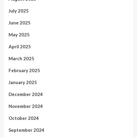
July 2025
June 2025
May 2025
April 2025
March 2025
February 2025
January 2025
December 2024
November 2024
October 2024
September 2024