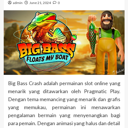
admin
June 21, 2024
0
Big Bass Crash adalah permainan slot online yang
menarik yang ditawarkan oleh Pragmatic Play.
Dengan tema memancing yang menarik dan grafis
yang memukau, permainan ini menawarkan
pengalaman bermain yang menyenangkan bagi
para pemain. Dengan animasi yang halus dan detail