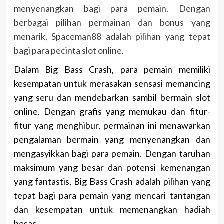
menyenangkan bagi para pemain. Dengan
berbagai pilihan permainan dan bonus yang
menarik, Spaceman88 adalah pilihan yang tepat
bagi para pecinta slot online.
Dalam Big Bass Crash, para pemain memiliki
kesempatan untuk merasakan sensasi memancing
yang seru dan mendebarkan sambil bermain slot
online. Dengan grafis yang memukau dan fitur-
fitur yang menghibur, permainan ini menawarkan
pengalaman bermain yang menyenangkan dan
mengasyikkan bagi para pemain. Dengan taruhan
maksimum yang besar dan potensi kemenangan
yang fantastis, Big Bass Crash adalah pilihan yang
tepat bagi para pemain yang mencari tantangan
dan kesempatan untuk memenangkan hadiah
besar.