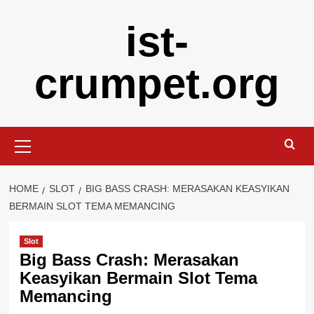
Skip
ist-
to
content
crumpet.org
Primary
Menu
HOME
SLOT
BIG BASS CRASH: MERASAKAN KEASYIKAN
BERMAIN SLOT TEMA MEMANCING
Slot
Big Bass Crash: Merasakan
Keasyikan Bermain Slot Tema
Memancing