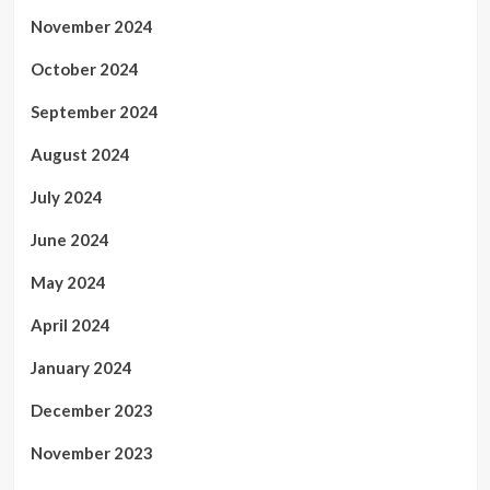
November 2024
October 2024
September 2024
August 2024
July 2024
June 2024
May 2024
April 2024
January 2024
December 2023
November 2023