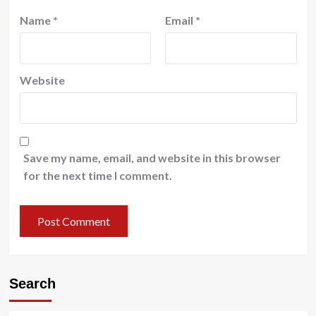
Name
*
Email
*
Website
Save my name, email, and website in this browser
for the next time I comment.
Search