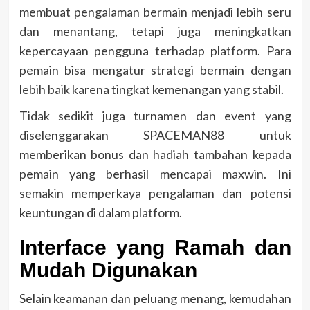
membuat pengalaman bermain menjadi lebih seru
dan menantang, tetapi juga meningkatkan
kepercayaan pengguna terhadap platform. Para
pemain bisa mengatur strategi bermain dengan
lebih baik karena tingkat kemenangan yang stabil.
Tidak sedikit juga turnamen dan event yang
diselenggarakan SPACEMAN88 untuk
memberikan bonus dan hadiah tambahan kepada
pemain yang berhasil mencapai maxwin. Ini
semakin memperkaya pengalaman dan potensi
keuntungan di dalam platform.
Interface yang Ramah dan
Mudah Digunakan
Selain keamanan dan peluang menang, kemudahan