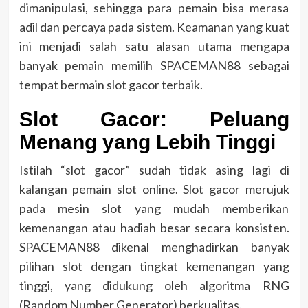
dimanipulasi, sehingga para pemain bisa merasa
adil dan percaya pada sistem. Keamanan yang kuat
ini menjadi salah satu alasan utama mengapa
banyak pemain memilih SPACEMAN88 sebagai
tempat bermain slot gacor terbaik.
Slot Gacor: Peluang
Menang yang Lebih Tinggi
Istilah “slot gacor” sudah tidak asing lagi di
kalangan pemain slot online. Slot gacor merujuk
pada mesin slot yang mudah memberikan
kemenangan atau hadiah besar secara konsisten.
SPACEMAN88 dikenal menghadirkan banyak
pilihan slot dengan tingkat kemenangan yang
tinggi, yang didukung oleh algoritma RNG
(Random Number Generator) berkualitas.