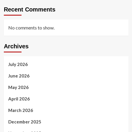
Recent Comments
No comments to show.
Archives
July 2026
June 2026
May 2026
April 2026
March 2026
December 2025