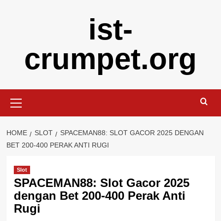
Skip
ist-
to
content
crumpet.org
Primary
Menu
HOME
SLOT
SPACEMAN88: SLOT GACOR 2025 DENGAN
BET 200-400 PERAK ANTI RUGI
Slot
SPACEMAN88: Slot Gacor 2025
dengan Bet 200-400 Perak Anti
Rugi