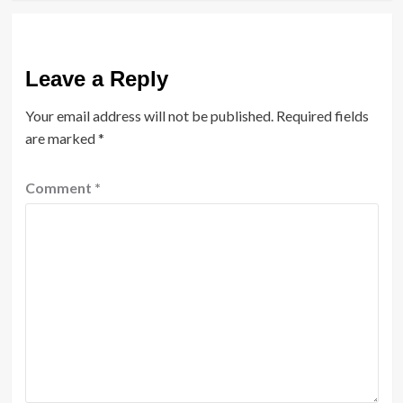
Leave a Reply
Your email address will not be published.
Required fields
are marked
*
Comment
*