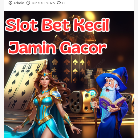
admin
June 13, 2025
0