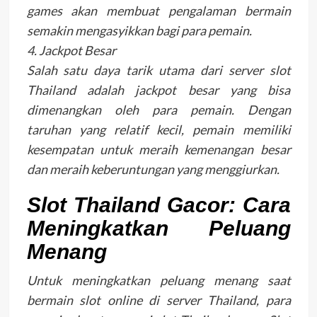
games akan membuat pengalaman bermain
semakin mengasyikkan bagi para pemain.
4. Jackpot Besar
Salah satu daya tarik utama dari server slot
Thailand adalah jackpot besar yang bisa
dimenangkan oleh para pemain. Dengan
taruhan yang relatif kecil, pemain memiliki
kesempatan untuk meraih kemenangan besar
dan meraih keberuntungan yang menggiurkan.
Slot Thailand Gacor: Cara
Meningkatkan Peluang
Menang
Untuk meningkatkan peluang menang saat
bermain slot online di server Thailand, para