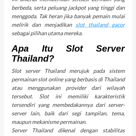
berbeda, serta peluang jackpot yang tinggi dan
menggoda. Tak heran jika banyak pemain mulai
melirik dan menjadikan
slot thailand gacor
sebagai pilihan utama mereka.
Apa Itu Slot Server
Thailand?
Slot server Thailand merujuk pada sistem
permainan slot online yang berbasis di Thailand
atau menggunakan provider dari wilayah
tersebut. Slot ini memiliki karakteristik
tersendiri yang membedakannya dari server-
server lain, baik dari segi tampilan, tema,
maupun mekanisme permainan.
Server Thailand dikenal dengan stabilitas