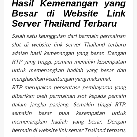
Hasil Kemenangan yang
Besar di Website Link
Server Thailand Terbaru
Salah satu keunggulan dari bermain permainan
slot di website link server Thailand terbaru
adalah hasil kemenangan yang besar. Dengan
RTP yang tinggi, pemain memiliki kesempatan
untuk memenangkan hadiah yang besar dan
menghasilkan keuntungan yang maksimal.
RTP merupakan persentase pembayaran yang
diberikan oleh permainan slot kepada pemain
dalam jangka panjang. Semakin tinggi RTP,
semakin besar pula kesempatan untuk
memenangkan hadiah yang besar. Dengan
bermain di website link server Thailand terbaru,