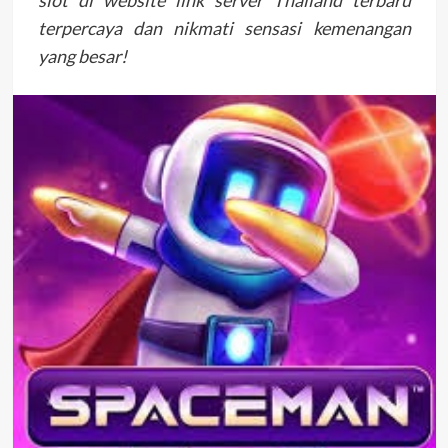
slot di website link server Thailand terbaru
terpercaya dan nikmati sensasi kemenangan
yang besar!