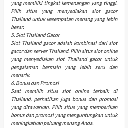
yang memiliki tingkat kemenangan yang tinggi.
Pilih situs yang menyediakan slot gacor
Thailand untuk kesempatan menang yang lebih
besar.
5. Slot Thailand Gacor
Slot Thailand gacor adalah kombinasi dari slot
gacor dan server Thailand. Pilih situs slot online
yang menyediakan slot Thailand gacor untuk
pengalaman bermain yang lebih seru dan
menarik.
6. Bonus dan Promosi
Saat memilih situs slot online terbaik di
Thailand, perhatikan juga bonus dan promosi
yang ditawarkan. Pilih situs yang memberikan
bonus dan promosi yang menguntungkan untuk
meningkatkan peluang menang Anda.