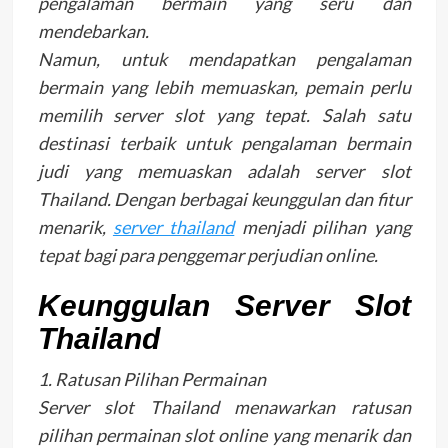
pengalaman bermain yang seru dan
mendebarkan.
Namun, untuk mendapatkan pengalaman
bermain yang lebih memuaskan, pemain perlu
memilih server slot yang tepat. Salah satu
destinasi terbaik untuk pengalaman bermain
judi yang memuaskan adalah server slot
Thailand. Dengan berbagai keunggulan dan fitur
menarik,
server thailand
menjadi pilihan yang
tepat bagi para penggemar perjudian online.
Keunggulan Server Slot
Thailand
1. Ratusan Pilihan Permainan
Server slot Thailand menawarkan ratusan
pilihan permainan slot online yang menarik dan