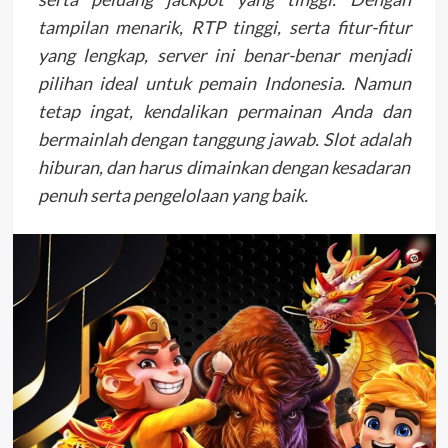
tampilan menarik, RTP tinggi, serta fitur-fitur
yang lengkap, server ini benar-benar menjadi
pilihan ideal untuk pemain Indonesia. Namun
tetap ingat, kendalikan permainan Anda dan
bermainlah dengan tanggung jawab. Slot adalah
hiburan, dan harus dimainkan dengan kesadaran
penuh serta pengelolaan yang baik.