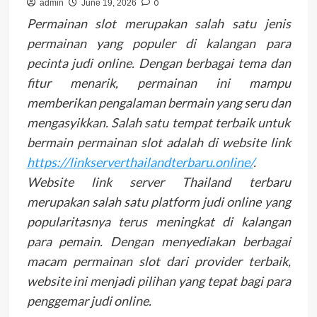
0
admin
June 19, 2026
Permainan slot merupakan salah satu jenis
permainan yang populer di kalangan para
pecinta judi online. Dengan berbagai tema dan
fitur menarik, permainan ini mampu
memberikan pengalaman bermain yang seru dan
mengasyikkan. Salah satu tempat terbaik untuk
bermain permainan slot adalah di website link
https://linkserverthailandterbaru.online/
.
Website link server Thailand terbaru
merupakan salah satu platform judi online yang
popularitasnya terus meningkat di kalangan
para pemain. Dengan menyediakan berbagai
macam permainan slot dari provider terbaik,
website ini menjadi pilihan yang tepat bagi para
penggemar judi online.