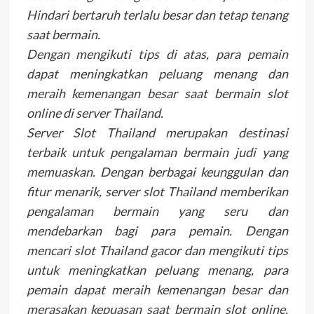
Hindari bertaruh terlalu besar dan tetap tenang
saat bermain.
Dengan mengikuti tips di atas, para pemain
dapat meningkatkan peluang menang dan
meraih kemenangan besar saat bermain slot
online di server Thailand.
Server Slot Thailand merupakan destinasi
terbaik untuk pengalaman bermain judi yang
memuaskan. Dengan berbagai keunggulan dan
fitur menarik, server slot Thailand memberikan
pengalaman bermain yang seru dan
mendebarkan bagi para pemain. Dengan
mencari slot Thailand gacor dan mengikuti tips
untuk meningkatkan peluang menang, para
pemain dapat meraih kemenangan besar dan
merasakan kepuasan saat bermain slot online.