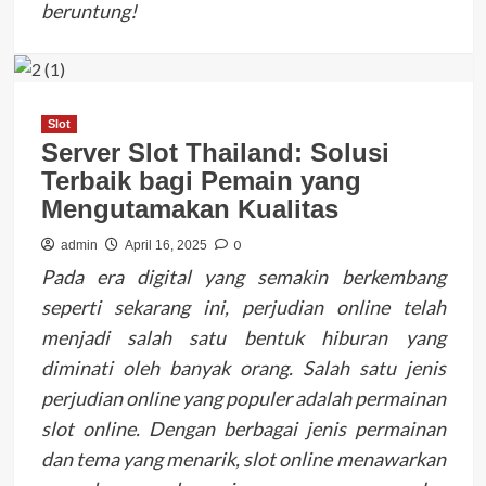
beruntung!
Slot
Server Slot Thailand: Solusi
Terbaik bagi Pemain yang
Mengutamakan Kualitas
0
admin
April 16, 2025
Pada era digital yang semakin berkembang
seperti sekarang ini, perjudian online telah
menjadi salah satu bentuk hiburan yang
diminati oleh banyak orang. Salah satu jenis
perjudian online yang populer adalah permainan
slot online. Dengan berbagai jenis permainan
dan tema yang menarik, slot online menawarkan