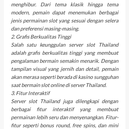
menghibur. Dari tema klasik hingga tema
modern, pemain dapat menemukan berbagai
jenis permainan slot yang sesuai dengan selera
dan preferensi masing-masing.
2. Grafis Berkualitas Tinggi
Salah satu keunggulan server slot Thailand
adalah grafis berkualitas tinggi yang membuat
pengalaman bermain semakin menarik. Dengan
tampilan visual yang jernih dan detail, pemain
akan merasa seperti berada di kasino sungguhan
saat bermain slot online di server Thailand.
3. Fitur Interaktif
Server slot Thailand juga dilengkapi dengan
berbagai fitur interaktif yang membuat
permainan lebih seru dan menyenangkan. Fitur-
fitur seperti bonus round, free spins, dan mini