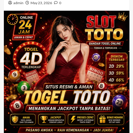
admin
May 23, 2026
0