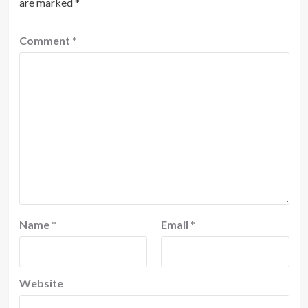
are marked
*
Comment
*
Name
*
Email
*
Website