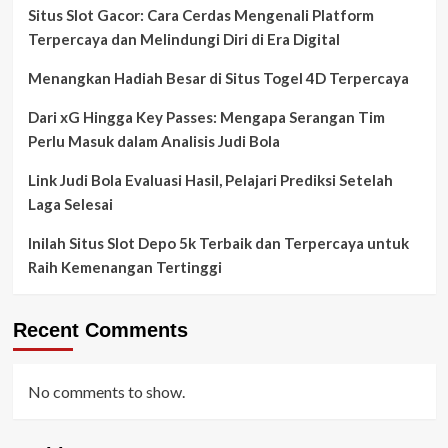
Situs Slot Gacor: Cara Cerdas Mengenali Platform
Terpercaya dan Melindungi Diri di Era Digital
Menangkan Hadiah Besar di Situs Togel 4D Terpercaya
Dari xG Hingga Key Passes: Mengapa Serangan Tim
Perlu Masuk dalam Analisis Judi Bola
Link Judi Bola Evaluasi Hasil, Pelajari Prediksi Setelah
Laga Selesai
Inilah Situs Slot Depo 5k Terbaik dan Terpercaya untuk
Raih Kemenangan Tertinggi
Recent Comments
No comments to show.