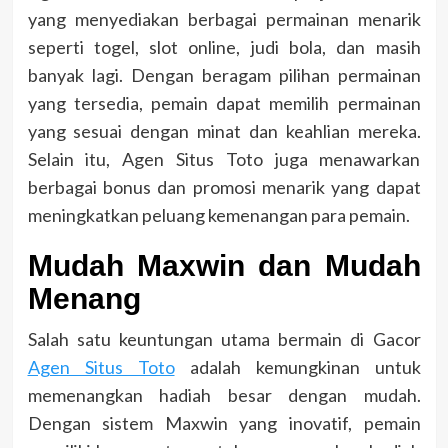
yang menyediakan berbagai permainan menarik
seperti togel, slot online, judi bola, dan masih
banyak lagi. Dengan beragam pilihan permainan
yang tersedia, pemain dapat memilih permainan
yang sesuai dengan minat dan keahlian mereka.
Selain itu, Agen Situs Toto juga menawarkan
berbagai bonus dan promosi menarik yang dapat
meningkatkan peluang kemenangan para pemain.
Mudah Maxwin dan Mudah
Menang
Salah satu keuntungan utama bermain di Gacor
Agen Situs Toto
adalah kemungkinan untuk
memenangkan hadiah besar dengan mudah.
Dengan sistem Maxwin yang inovatif, pemain