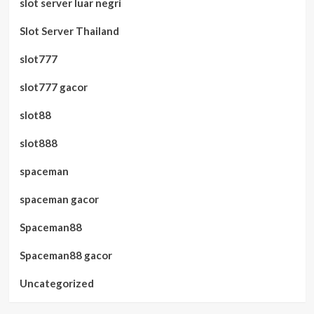
slot server luar negri
Slot Server Thailand
slot777
slot777 gacor
slot88
slot888
spaceman
spaceman gacor
Spaceman88
Spaceman88 gacor
Uncategorized