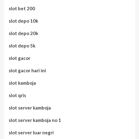
slot bet 200
slot depo 10k
slot depo 20k
slot depo 5k
slot gacor
slot gacor hari ini
slot kamboja
slot qris
slot server kamboja
slot server kamboja no 1
slot server luar negri