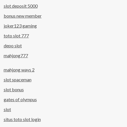
slot deposit 5000
bonus new member
joker123 gaming
toto slot 777
depo slot
mahjong777
mahjong ways 2
slot spaceman
slot bonus
gates of olympus
slot
situs toto slot login