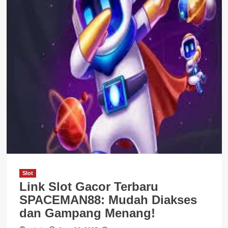
Slot
Link Slot Gacor Terbaru
SPACEMAN88: Mudah Diakses
dan Gampang Menang!