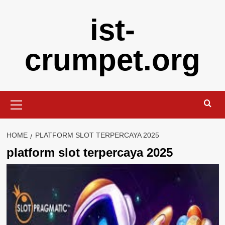
Skip
ist-
to
content
crumpet.org
Primary
Menu
HOME
PLATFORM SLOT TERPERCAYA 2025
platform slot terpercaya 2025