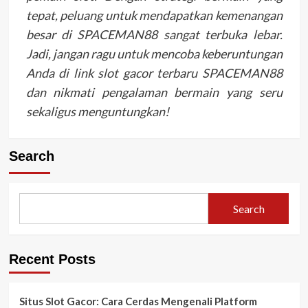
tepat, peluang untuk mendapatkan kemenangan
besar di SPACEMAN88 sangat terbuka lebar.
Jadi, jangan ragu untuk mencoba keberuntungan
Anda di link slot gacor terbaru SPACEMAN88
dan nikmati pengalaman bermain yang seru
sekaligus menguntungkan!
Search
Search
Recent Posts
Situs Slot Gacor: Cara Cerdas Mengenali Platform