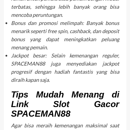
terbatas, sehingga lebih banyak orang bisa
mencoba peruntungan.
Bonus dan promosi melimpah: Banyak bonus
menarik seperti free spin, cashback, dan deposit
bonus yang dapat meningkatkan peluang
menang pemain.
Jackpot besar: Selain kemenangan reguler,
SPACEMAN88 juga menyediakan jackpot
progresif dengan hadiah fantastis yang bisa
diraih kapan saja.
Tips Mudah Menang di
Link Slot Gacor
SPACEMAN88
Agar bisa meraih kemenangan maksimal saat