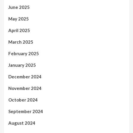
June 2025
May 2025
April 2025
March 2025
February 2025
January 2025
December 2024
November 2024
October 2024
September 2024
August 2024