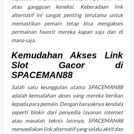
atau gangguan koneksi. Keberadaan link
alternatif ini sangat penting terutama untuk
memastikan pemain tetap bisa mengakses
permainan favorit mereka kapan saja dan di
mana saja.
Kemudahan Akses Link
Slot Gacor di
SPACEMAN88
Salah satu keunggulan utama SPACEMAN88
adalah kemudahan akses yang mereka berikan
kepada para pemain. Dengan banyaknya kendala
seperti blokir dari penyedia layanan internet
atau masalah teknis lainnya, SPACEMAN88
menyediakan link alternatif yang selalu aktif dan