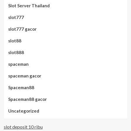
Slot Server Thailand
slot777
slot777 gacor
slot88
slot888
spaceman
spaceman gacor
Spaceman88
Spaceman88 gacor
Uncategorized
slot deposit 10 ribu