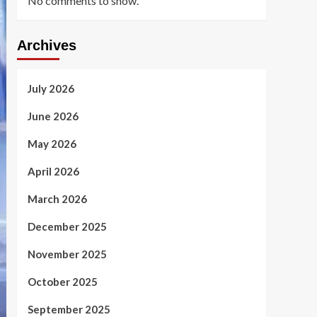
No comments to show.
Archives
July 2026
June 2026
May 2026
April 2026
March 2026
December 2025
November 2025
October 2025
September 2025