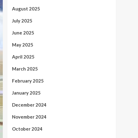
August 2025
July 2025
June 2025
May 2025
April 2025
March 2025
February 2025
January 2025
December 2024
November 2024
October 2024