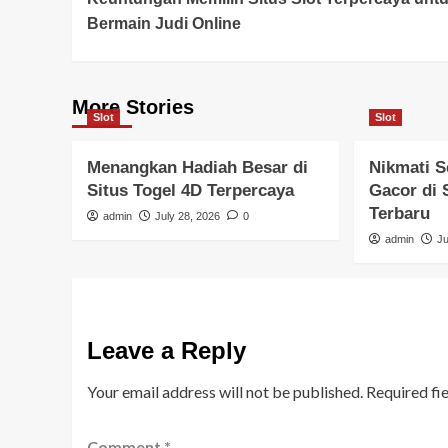
Navigation
Bermain Judi Online
More Stories
Slot
Slot
Menangkan Hadiah Besar di
Nikmati S
Situs Togel 4D Terpercaya
Gacor di 
Terbaru
admin
July 28, 2026
0
admin
J
Leave a Reply
Your email address will not be published.
Required fi
Comment
*