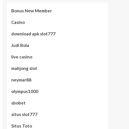
Bonus New Member
Casino
download apk slot777
Judi Bola
live casino
mahjong slot
neymar88
olympus1000
sbobet
situs slot777
Situs Toto