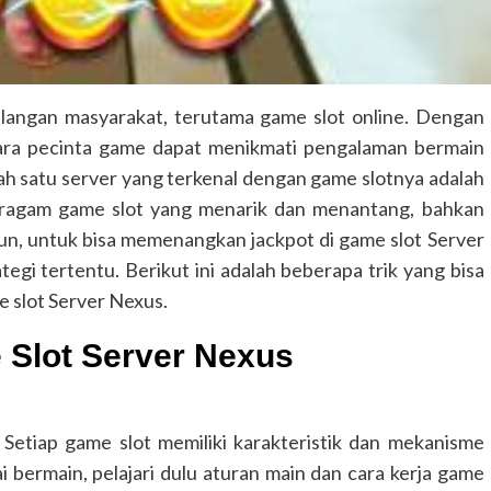
alangan masyarakat, terutama game slot online. Dengan
ra pecinta game dapat menikmati pengalaman bermain
alah satu server yang terkenal dengan game slotnya adalah
ragam game slot yang menarik dan menantang, bahkan
, untuk bisa memenangkan jackpot di game slot Server
egi tertentu. Berikut ini adalah beberapa trik yang bisa
slot Server Nexus.
 Slot Server Nexus
 Setiap game slot memiliki karakteristik dan mekanisme
bermain, pelajari dulu aturan main dan cara kerja game