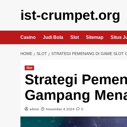
Skip
to
ist-crumpet.org
content
Casino
Judi Bola
Slot
Sitemap
Situs J
HOME
SLOT
STRATEGI PEMENANG DI GAME SLOT
Slot
Strategi Peme
Gampang Mena
admin
November 4, 2024
0