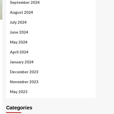
September 2024
August 2024
July 2024
June 2024
May 2024
April 2024
January 2024
December 2023
November 2023
May 2023
Categories