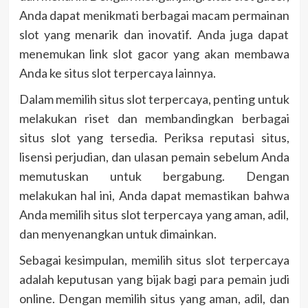
Anda dapat menikmati berbagai macam permainan
slot yang menarik dan inovatif. Anda juga dapat
menemukan link slot gacor yang akan membawa
Anda ke situs slot terpercaya lainnya.
Dalam memilih situs slot terpercaya, penting untuk
melakukan riset dan membandingkan berbagai
situs slot yang tersedia. Periksa reputasi situs,
lisensi perjudian, dan ulasan pemain sebelum Anda
memutuskan untuk bergabung. Dengan
melakukan hal ini, Anda dapat memastikan bahwa
Anda memilih situs slot terpercaya yang aman, adil,
dan menyenangkan untuk dimainkan.
Sebagai kesimpulan, memilih situs slot terpercaya
adalah keputusan yang bijak bagi para pemain judi
online. Dengan memilih situs yang aman, adil, dan