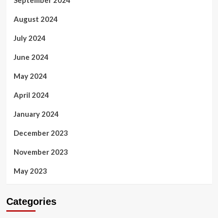
August 2024
July 2024
June 2024
May 2024
April 2024
January 2024
December 2023
November 2023
May 2023
Categories