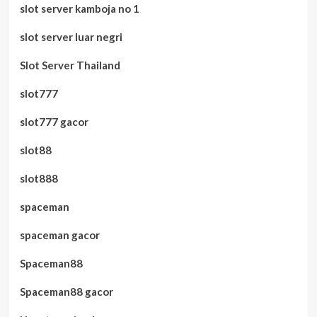
slot server kamboja no 1
slot server luar negri
Slot Server Thailand
slot777
slot777 gacor
slot88
slot888
spaceman
spaceman gacor
Spaceman88
Spaceman88 gacor