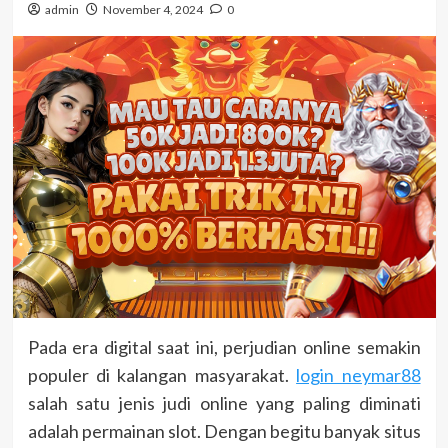
admin
November 4, 2024
0
Pada era digital saat ini, perjudian online semakin
populer di kalangan masyarakat.
login neymar88
salah satu jenis judi online yang paling diminati
adalah permainan slot. Dengan begitu banyak situs