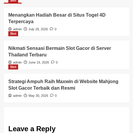
Slot
Menangkan Hadiah Besar di Situs Togel 4D
Terpercaya
admin
July 28, 2026
0
Slot
Nikmati Sensasi Bermain Slot Gacor di Server
Thailand Terbaru
admin
June 19, 2026
0
Slot
Strategi Ampuh Raih Maxwin di Website Mahjong
Slot Gacor Terbaik dan Resmi
admin
May 30, 2026
0
Leave a Reply