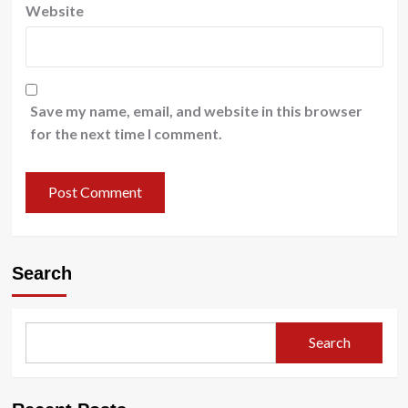
Website
Save my name, email, and website in this browser
for the next time I comment.
Search
Search