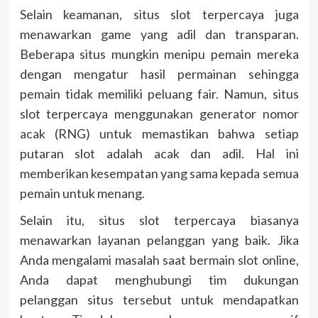
Selain keamanan, situs slot terpercaya juga
menawarkan game yang adil dan transparan.
Beberapa situs mungkin menipu pemain mereka
dengan mengatur hasil permainan sehingga
pemain tidak memiliki peluang fair. Namun, situs
slot terpercaya menggunakan generator nomor
acak (RNG) untuk memastikan bahwa setiap
putaran slot adalah acak dan adil. Hal ini
memberikan kesempatan yang sama kepada semua
pemain untuk menang.
Selain itu, situs slot terpercaya biasanya
menawarkan layanan pelanggan yang baik. Jika
Anda mengalami masalah saat bermain slot online,
Anda dapat menghubungi tim dukungan
pelanggan situs tersebut untuk mendapatkan