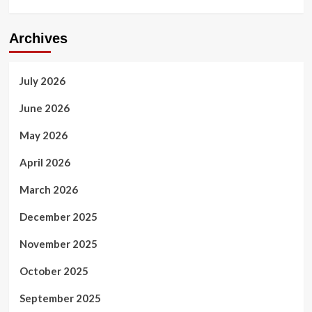
Archives
July 2026
June 2026
May 2026
April 2026
March 2026
December 2025
November 2025
October 2025
September 2025