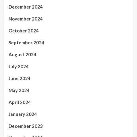
December 2024
November 2024
October 2024
September 2024
August 2024
July 2024
June 2024
May 2024
April 2024
January 2024
December 2023