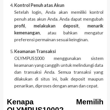
Kontrol Penuh atas Akun
Setelah login, Anda akan memiliki kontrol
penuh atas akun Anda. Anda dapat mengubah
profil
,
melakukan deposit
,
menarik
kemenangan
, atau bahkan mengatur
preferensi permainan sesuai keinginan.
Keamanan Transaksi
OLYMPUS1000 menggunakan sistem
keamanan yang canggih untuk melindungi data
dan transaksi Anda. Semua transaksi yang
dilakukan di situs ini, baik deposit maupun
penarikan, diproses dengan aman dan cepat.
Kenapa Memilih
OLYMPUS1000?