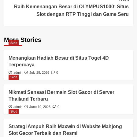
Raih Kemenangan Besar di OLYMPUS1000: Situs
Slot dengan RTP Tinggi dan Game Seru
More Stories
Slot
Menangkan Hadiah Besar di Situs Togel 4D
Terpercaya
admin
July 28, 2026
0
Slot
Nikmati Sensasi Bermain Slot Gacor di Server
Thailand Terbaru
admin
June 19, 2026
0
Slot
Strategi Ampuh Raih Maxwin di Website Mahjong
Slot Gacor Terbaik dan Resmi