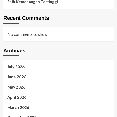
Raih Kemenangan Tertinggi
Recent Comments
No comments to show.
Archives
July 2026
June 2026
May 2026
April 2026
March 2026