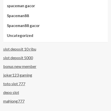
spaceman gacor
Spaceman88
Spaceman88 gacor
Uncategorized
slot deposit 10 ribu
slot deposit 5000
bonus new member
joker123 gaming
toto slot 777
depo slot
mahjong777