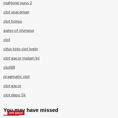
mahjong ways 2
slot spaceman
slot bonus
gates of olympus
slot
situs toto slot login
slot gacor malam ini
slot88
pragmatic slot
slot gacor
slot depo 5k
You may have missed
slot gacor