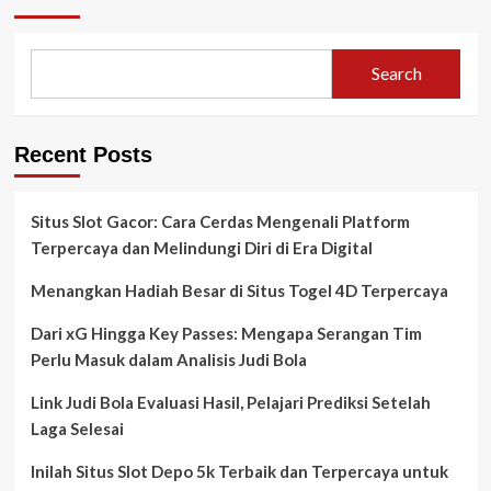
Search
Recent Posts
Situs Slot Gacor: Cara Cerdas Mengenali Platform
Terpercaya dan Melindungi Diri di Era Digital
Menangkan Hadiah Besar di Situs Togel 4D Terpercaya
Dari xG Hingga Key Passes: Mengapa Serangan Tim
Perlu Masuk dalam Analisis Judi Bola
Link Judi Bola Evaluasi Hasil, Pelajari Prediksi Setelah
Laga Selesai
Inilah Situs Slot Depo 5k Terbaik dan Terpercaya untuk