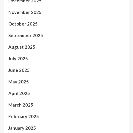
December 2025
November 2025
October 2025
September 2025
August 2025
July 2025
June 2025
May 2025
April 2025
March 2025
February 2025
January 2025