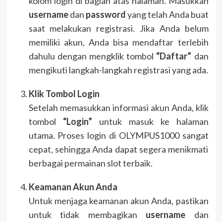
kolom login di bagian atas halaman. Masukkan
username
dan
password
yang telah Anda buat
saat melakukan registrasi. Jika Anda belum
memiliki akun, Anda bisa mendaftar terlebih
dahulu dengan mengklik tombol
“Daftar”
dan
mengikuti langkah-langkah registrasi yang ada.
Klik Tombol Login
Setelah memasukkan informasi akun Anda, klik
tombol
“Login”
untuk masuk ke halaman
utama. Proses login di OLYMPUS1000 sangat
cepat, sehingga Anda dapat segera menikmati
berbagai permainan slot terbaik.
Keamanan Akun Anda
Untuk menjaga keamanan akun Anda, pastikan
untuk tidak membagikan
username
dan