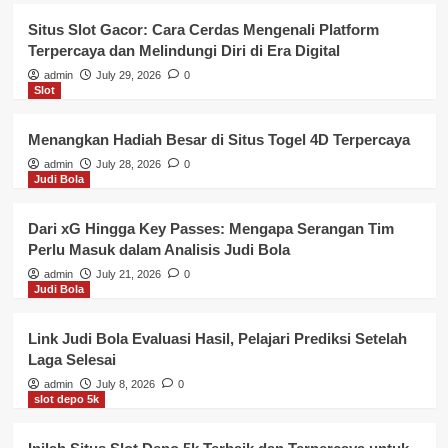
Situs Slot Gacor: Cara Cerdas Mengenali Platform
Terpercaya dan Melindungi Diri di Era Digital
admin
July 29, 2026
0
Slot
Menangkan Hadiah Besar di Situs Togel 4D Terpercaya
admin
July 28, 2026
0
Judi Bola
Dari xG Hingga Key Passes: Mengapa Serangan Tim
Perlu Masuk dalam Analisis Judi Bola
admin
July 21, 2026
0
Judi Bola
Link Judi Bola Evaluasi Hasil, Pelajari Prediksi Setelah
Laga Selesai
admin
July 8, 2026
0
slot depo 5k