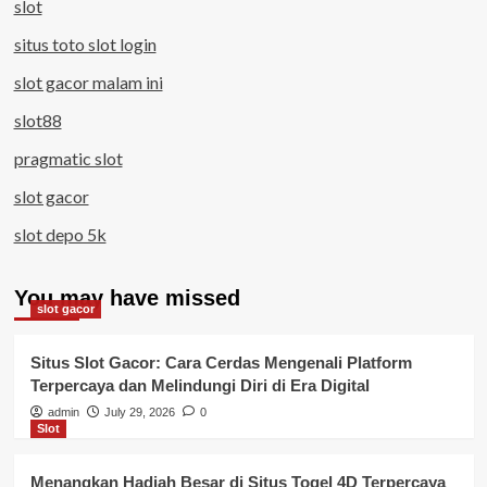
slot
situs toto slot login
slot gacor malam ini
slot88
pragmatic slot
slot gacor
slot depo 5k
You may have missed
slot gacor
Situs Slot Gacor: Cara Cerdas Mengenali Platform
Terpercaya dan Melindungi Diri di Era Digital
admin
July 29, 2026
0
Slot
Menangkan Hadiah Besar di Situs Togel 4D Terpercaya