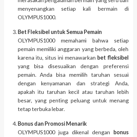
menyenangkan setiap kali bermain di
OLYMPUS1000.
Bet Fleksibel untuk Semua Pemain
OLYMPUS1000 memahami bahwa setiap
pemain memiliki anggaran yang berbeda, oleh
karena itu, situs ini menawarkan
bet fleksibel
yang bisa disesuaikan dengan preferensi
pemain. Anda bisa memilih taruhan sesuai
dengan kenyamanan dan strategi Anda,
apakah itu taruhan kecil atau taruhan lebih
besar, yang penting peluang untuk menang
tetap terbuka lebar.
Bonus dan Promosi Menarik
OLYMPUS1000 juga dikenal dengan
bonus