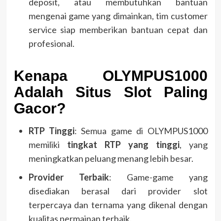
deposit, atau membutuhkan bantuan
mengenai game yang dimainkan, tim customer
service siap memberikan bantuan cepat dan
profesional.
Kenapa OLYMPUS1000
Adalah Situs Slot Paling
Gacor?
RTP Tinggi
: Semua game di OLYMPUS1000
memiliki
tingkat RTP yang tinggi
, yang
meningkatkan peluang menang lebih besar.
Provider Terbaik
: Game-game yang
disediakan berasal dari provider slot
terpercaya dan ternama yang dikenal dengan
kualitas permainan terbaik.