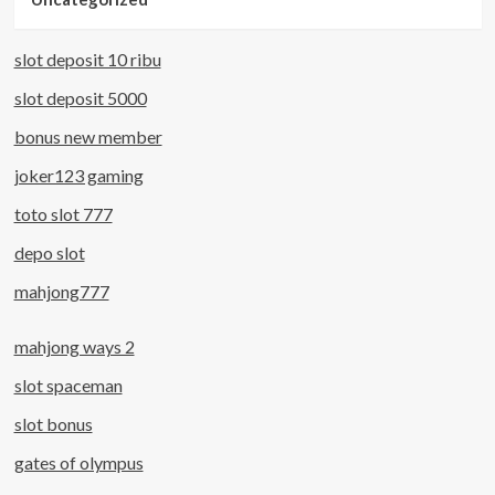
slot deposit 10 ribu
slot deposit 5000
bonus new member
joker123 gaming
toto slot 777
depo slot
mahjong777
mahjong ways 2
slot spaceman
slot bonus
gates of olympus