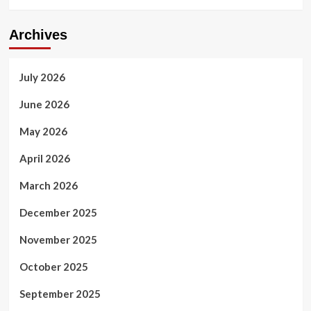
Archives
July 2026
June 2026
May 2026
April 2026
March 2026
December 2025
November 2025
October 2025
September 2025