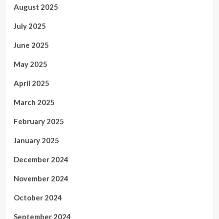
August 2025
July 2025
June 2025
May 2025
April 2025
March 2025
February 2025
January 2025
December 2024
November 2024
October 2024
September 2024