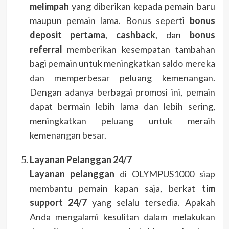
melimpah
yang diberikan kepada pemain baru
maupun pemain lama. Bonus seperti
bonus
deposit pertama
,
cashback
, dan
bonus
referral
memberikan kesempatan tambahan
bagi pemain untuk meningkatkan saldo mereka
dan memperbesar peluang kemenangan.
Dengan adanya berbagai promosi ini, pemain
dapat bermain lebih lama dan lebih sering,
meningkatkan peluang untuk meraih
kemenangan besar.
Layanan Pelanggan 24/7
Layanan pelanggan
di OLYMPUS1000 siap
membantu pemain kapan saja, berkat
tim
support 24/7
yang selalu tersedia. Apakah
Anda mengalami kesulitan dalam melakukan