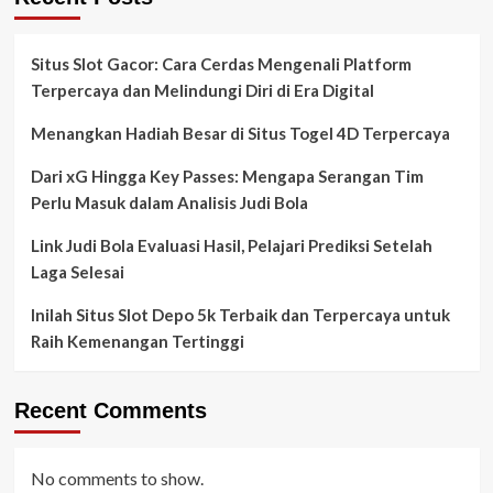
Situs Slot Gacor: Cara Cerdas Mengenali Platform
Terpercaya dan Melindungi Diri di Era Digital
Menangkan Hadiah Besar di Situs Togel 4D Terpercaya
Dari xG Hingga Key Passes: Mengapa Serangan Tim
Perlu Masuk dalam Analisis Judi Bola
Link Judi Bola Evaluasi Hasil, Pelajari Prediksi Setelah
Laga Selesai
Inilah Situs Slot Depo 5k Terbaik dan Terpercaya untuk
Raih Kemenangan Tertinggi
Recent Comments
No comments to show.