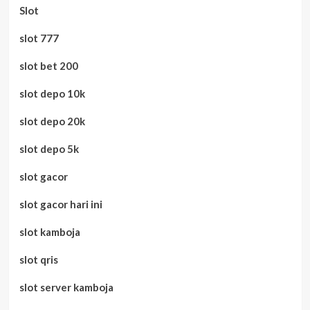
Slot
slot 777
slot bet 200
slot depo 10k
slot depo 20k
slot depo 5k
slot gacor
slot gacor hari ini
slot kamboja
slot qris
slot server kamboja