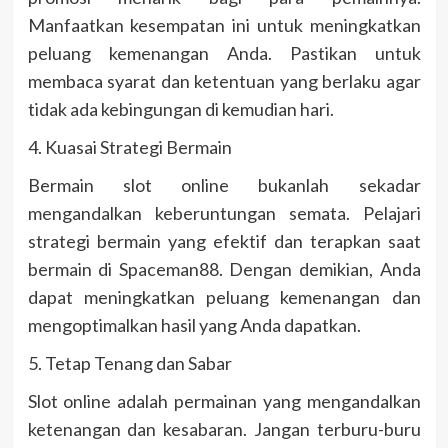
Manfaatkan kesempatan ini untuk meningkatkan
peluang kemenangan Anda. Pastikan untuk
membaca syarat dan ketentuan yang berlaku agar
tidak ada kebingungan di kemudian hari.
4. Kuasai Strategi Bermain
Bermain slot online bukanlah sekadar
mengandalkan keberuntungan semata. Pelajari
strategi bermain yang efektif dan terapkan saat
bermain di Spaceman88. Dengan demikian, Anda
dapat meningkatkan peluang kemenangan dan
mengoptimalkan hasil yang Anda dapatkan.
5. Tetap Tenang dan Sabar
Slot online adalah permainan yang mengandalkan
ketenangan dan kesabaran. Jangan terburu-buru