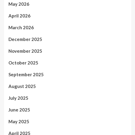
May 2026
April 2026
March 2026
December 2025
November 2025
October 2025
September 2025
August 2025
July 2025
June 2025
May 2025
April 2025