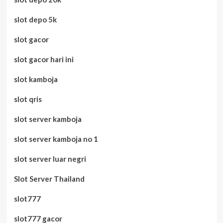
slot depo 5k
slot gacor
slot gacor hari ini
slot kamboja
slot qris
slot server kamboja
slot server kamboja no 1
slot server luar negri
Slot Server Thailand
slot777
slot777 gacor