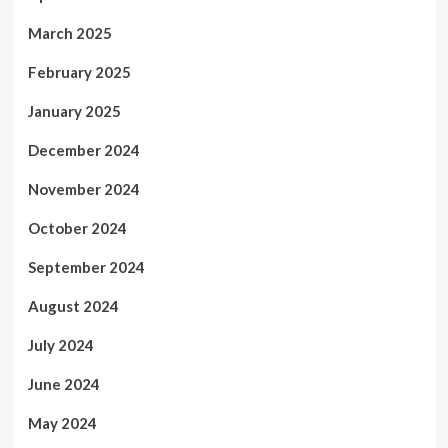
March 2025
February 2025
January 2025
December 2024
November 2024
October 2024
September 2024
August 2024
July 2024
June 2024
May 2024