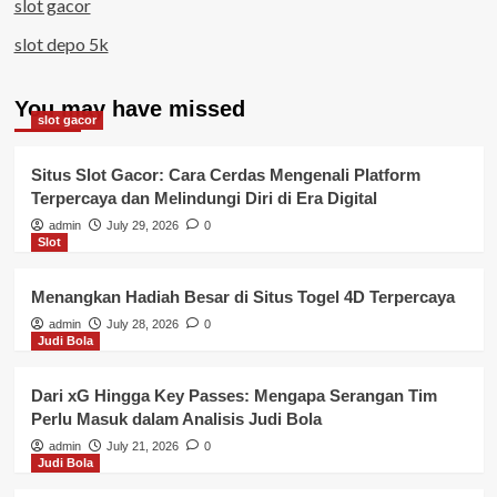
slot gacor
slot depo 5k
You may have missed
slot gacor
Situs Slot Gacor: Cara Cerdas Mengenali Platform
Terpercaya dan Melindungi Diri di Era Digital
admin
July 29, 2026
0
Slot
Menangkan Hadiah Besar di Situs Togel 4D Terpercaya
admin
July 28, 2026
0
Judi Bola
Dari xG Hingga Key Passes: Mengapa Serangan Tim
Perlu Masuk dalam Analisis Judi Bola
admin
July 21, 2026
0
Judi Bola