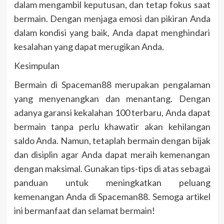
dalam mengambil keputusan, dan tetap fokus saat
bermain. Dengan menjaga emosi dan pikiran Anda
dalam kondisi yang baik, Anda dapat menghindari
kesalahan yang dapat merugikan Anda.
Kesimpulan
Bermain di Spaceman88 merupakan pengalaman
yang menyenangkan dan menantang. Dengan
adanya garansi kekalahan 100 terbaru, Anda dapat
bermain tanpa perlu khawatir akan kehilangan
saldo Anda. Namun, tetaplah bermain dengan bijak
dan disiplin agar Anda dapat meraih kemenangan
dengan maksimal. Gunakan tips-tips di atas sebagai
panduan untuk meningkatkan peluang
kemenangan Anda di Spaceman88. Semoga artikel
ini bermanfaat dan selamat bermain!