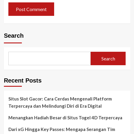
Search
Search
Recent Posts
Situs Slot Gacor: Cara Cerdas Mengenali Platform
Terpercaya dan Melindungi Diri di Era Digital
Menangkan Hadiah Besar di Situs Togel 4D Terpercaya
Dari xG Hingga Key Passes: Mengapa Serangan Tim