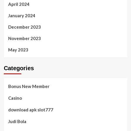
April 2024
January 2024
December 2023
November 2023
May 2023
Categories
Bonus New Member
Casino
download apk slot777
Judi Bola