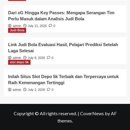
Dari xG Hingga Key Passes: Mengapa Serangan Tim
Perlu Masuk dalam Analisis Judi Bola
admin
July 21, 2026
0
Judi Bola
Link Judi Bola Evaluasi Hasil, Pelajari Prediksi Setelah
Laga Selesai
admin
July 8, 2026
0
slot depo 5k
Inilah Situs Slot Depo 5k Terbaik dan Terpercaya untuk
Raih Kemenangan Tertinggi
admin
July 2, 2026
0
Copyright © All rights reserved.
|
CoverNews
by AF
themes.