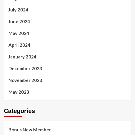
July 2024
June 2024
May 2024
April 2024
January 2024
December 2023
November 2023
May 2023
Categories
Bonus New Member