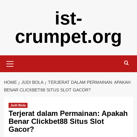
Skip
ist-
to
content
crumpet.org
Primary
Menu
HOME
JUDI BOLA
TERJERAT DALAM PERMAINAN: APAKAH
BENAR CLICKBET88 SITUS SLOT GACOR?
Judi Bola
Terjerat dalam Permainan: Apakah
Benar Clickbet88 Situs Slot
Gacor?