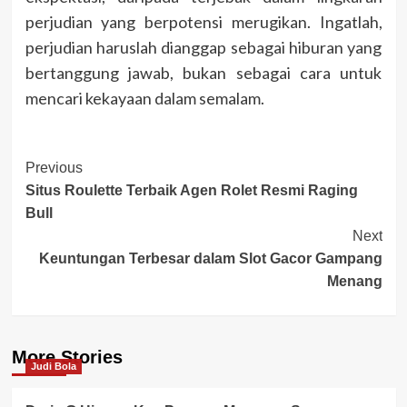
perjudian yang berpotensi merugikan. Ingatlah,
perjudian haruslah dianggap sebagai hiburan yang
bertanggung jawab, bukan sebagai cara untuk
mencari kekayaan dalam semalam.
Post
Previous
Situs Roulette Terbaik Agen Rolet Resmi Raging
Navigation
Bull
Next
Keuntungan Terbesar dalam Slot Gacor Gampang
Menang
More Stories
Judi Bola