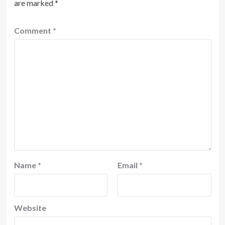
are marked
*
Comment
*
Name
*
Email
*
Website