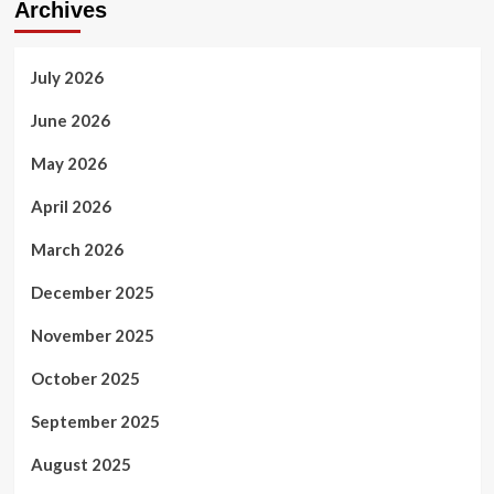
Archives
July 2026
June 2026
May 2026
April 2026
March 2026
December 2025
November 2025
October 2025
September 2025
August 2025