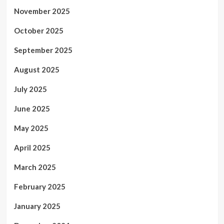
November 2025
October 2025
September 2025
August 2025
July 2025
June 2025
May 2025
April 2025
March 2025
February 2025
January 2025