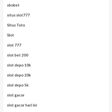
sbobet
situs slot777
Situs Toto
Slot
slot 777
slot bet 200
slot depo 10k
slot depo 20k
slot depo 5k
slot gacor
slot gacor hari ini