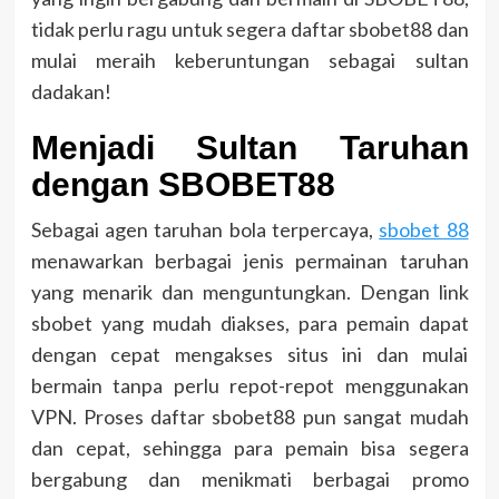
tidak perlu ragu untuk segera daftar sbobet88 dan
mulai meraih keberuntungan sebagai sultan
dadakan!
Menjadi Sultan Taruhan
dengan SBOBET88
Sebagai agen taruhan bola terpercaya,
sbobet 88
menawarkan berbagai jenis permainan taruhan
yang menarik dan menguntungkan. Dengan link
sbobet yang mudah diakses, para pemain dapat
dengan cepat mengakses situs ini dan mulai
bermain tanpa perlu repot-repot menggunakan
VPN. Proses daftar sbobet88 pun sangat mudah
dan cepat, sehingga para pemain bisa segera
bergabung dan menikmati berbagai promo