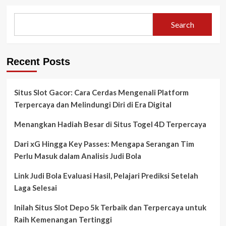
Search
Recent Posts
Situs Slot Gacor: Cara Cerdas Mengenali Platform
Terpercaya dan Melindungi Diri di Era Digital
Menangkan Hadiah Besar di Situs Togel 4D Terpercaya
Dari xG Hingga Key Passes: Mengapa Serangan Tim
Perlu Masuk dalam Analisis Judi Bola
Link Judi Bola Evaluasi Hasil, Pelajari Prediksi Setelah
Laga Selesai
Inilah Situs Slot Depo 5k Terbaik dan Terpercaya untuk
Raih Kemenangan Tertinggi