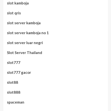
slot kamboja
slot qris
slot server kamboja
slot server kamboja no 1
slot server luar negri
Slot Server Thailand
slot777
slot777 gacor
slot88
slot888
spaceman