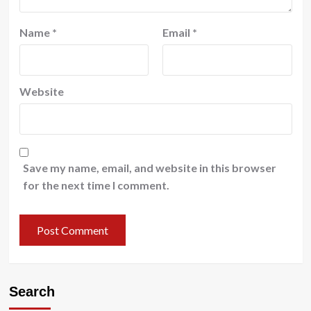
Name
*
Email
*
Website
Save my name, email, and website in this browser
for the next time I comment.
Search