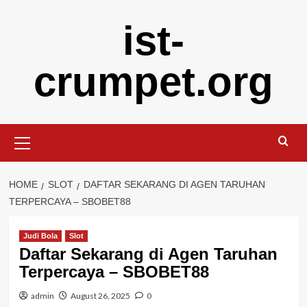
Skip
ist-
to
content
crumpet.org
Primary
Menu
HOME
SLOT
DAFTAR SEKARANG DI AGEN TARUHAN
TERPERCAYA – SBOBET88
Judi Bola
Slot
Daftar Sekarang di Agen Taruhan
Terpercaya – SBOBET88
admin
August 26, 2025
0