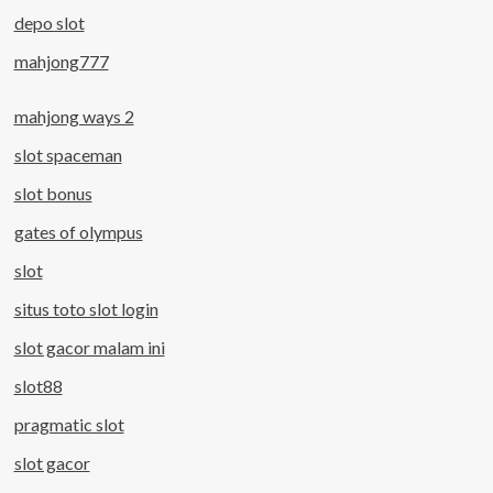
depo slot
mahjong777
mahjong ways 2
slot spaceman
slot bonus
gates of olympus
slot
situs toto slot login
slot gacor malam ini
slot88
pragmatic slot
slot gacor