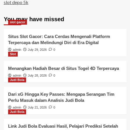
slot depo 5k
You may have missed
slot gacor
Situs Slot Gacor: Cara Cerdas Mengenali Platform
Terpercaya dan Melindungi Diri di Era Digital
admin
July 29, 2026
0
Slot
Menangkan Hadiah Besar di Situs Togel 4D Terpercaya
admin
July 28, 2026
0
Judi Bola
Dari xG Hingga Key Passes: Mengapa Serangan Tim
Perlu Masuk dalam Analisis Judi Bola
admin
July 21, 2026
0
Judi Bola
Link Judi Bola Evaluasi Hasil, Pelajari Prediksi Setelah