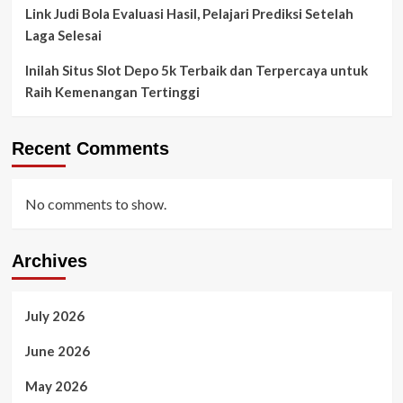
Link Judi Bola Evaluasi Hasil, Pelajari Prediksi Setelah
Laga Selesai
Inilah Situs Slot Depo 5k Terbaik dan Terpercaya untuk
Raih Kemenangan Tertinggi
Recent Comments
No comments to show.
Archives
July 2026
June 2026
May 2026