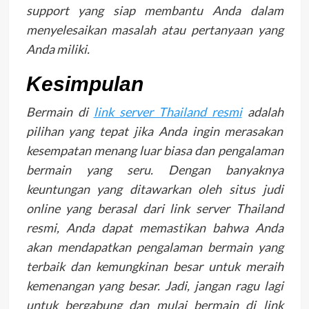
support yang siap membantu Anda dalam
menyelesaikan masalah atau pertanyaan yang
Anda miliki.
Kesimpulan
Bermain di
link server Thailand resmi
adalah
pilihan yang tepat jika Anda ingin merasakan
kesempatan menang luar biasa dan pengalaman
bermain yang seru. Dengan banyaknya
keuntungan yang ditawarkan oleh situs judi
online yang berasal dari link server Thailand
resmi, Anda dapat memastikan bahwa Anda
akan mendapatkan pengalaman bermain yang
terbaik dan kemungkinan besar untuk meraih
kemenangan yang besar. Jadi, jangan ragu lagi
untuk bergabung dan mulai bermain di link