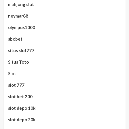
mahjong slot
neymar88
olympus1000
sbobet
situs slot777
Situs Toto
Slot
slot 777
slot bet 200
slot depo 10k
slot depo 20k