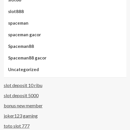
slot888
spaceman
spaceman gacor
Spaceman88
Spaceman88 gacor
Uncategorized
slot deposit 10 ribu
slot deposit 5000
bonus new member
joker123 gaming
toto slot 777