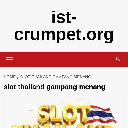
Skip
ist-
to
content
crumpet.org
Primary
Menu
HOME
SLOT THAILAND GAMPANG MENANG
slot thailand gampang menang