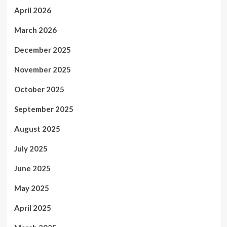
April 2026
March 2026
December 2025
November 2025
October 2025
September 2025
August 2025
July 2025
June 2025
May 2025
April 2025