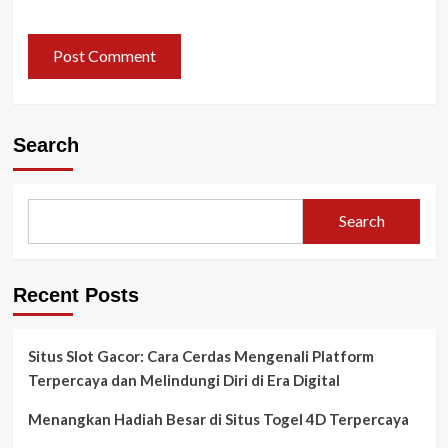
Search
Search
Recent Posts
Situs Slot Gacor: Cara Cerdas Mengenali Platform
Terpercaya dan Melindungi Diri di Era Digital
Menangkan Hadiah Besar di Situs Togel 4D Terpercaya