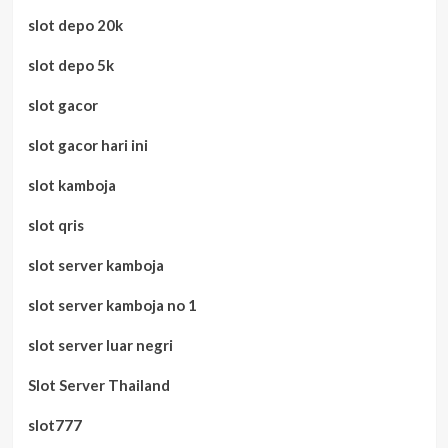
slot depo 20k
slot depo 5k
slot gacor
slot gacor hari ini
slot kamboja
slot qris
slot server kamboja
slot server kamboja no 1
slot server luar negri
Slot Server Thailand
slot777