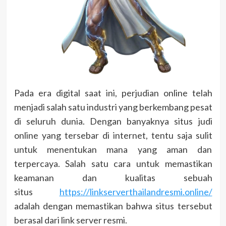
Pada era digital saat ini, perjudian online telah
menjadi salah satu industri yang berkembang pesat
di seluruh dunia. Dengan banyaknya situs judi
online yang tersebar di internet, tentu saja sulit
untuk menentukan mana yang aman dan
terpercaya. Salah satu cara untuk memastikan
keamanan dan kualitas sebuah
situs
https://linkserverthailandresmi.online/
adalah dengan memastikan bahwa situs tersebut
berasal dari link server resmi.