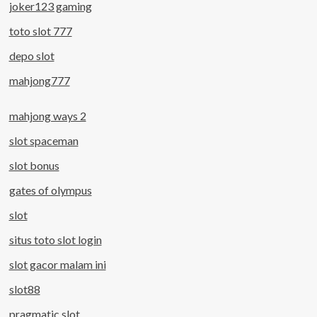
joker123 gaming
toto slot 777
depo slot
mahjong777
mahjong ways 2
slot spaceman
slot bonus
gates of olympus
slot
situs toto slot login
slot gacor malam ini
slot88
pragmatic slot