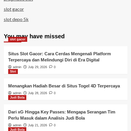
slot gacor
slot depo 5k
You may have missed
slot gacor
Situs Slot Gacor: Cara Cerdas Mengenali Platform
Terpercaya dan Melindungi Diri di Era Digital
admin
July 29, 2026
0
Slot
Menangkan Hadiah Besar di Situs Togel 4D Terpercaya
admin
July 28, 2026
0
Judi Bola
Dari xG Hingga Key Passes: Mengapa Serangan Tim
Perlu Masuk dalam Analisis Judi Bola
admin
July 21, 2026
0
Judi Bola