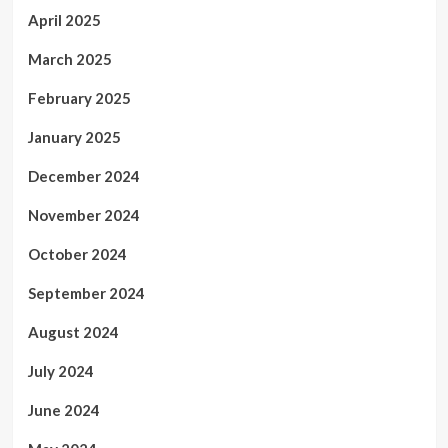
April 2025
March 2025
February 2025
January 2025
December 2024
November 2024
October 2024
September 2024
August 2024
July 2024
June 2024