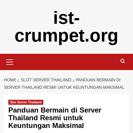
Skip
ist-
to
content
crumpet.org
Primary
Menu
HOME
SLOT SERVER THAILAND
PANDUAN BERMAIN DI
SERVER THAILAND RESMI UNTUK KEUNTUNGAN MAKSIMAL
Slot Server Thailand
Panduan Bermain di Server
Thailand Resmi untuk
Keuntungan Maksimal