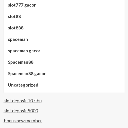
slot777 gacor
slot88
slot888
spaceman
spaceman gacor
Spaceman88
Spaceman88 gacor
Uncategorized
slot deposit 10 ribu
slot deposit 5000
bonus new member