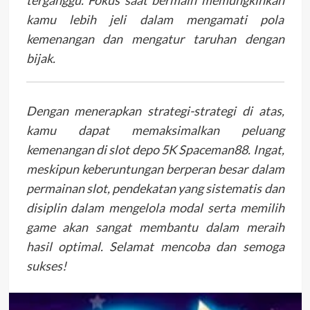
terganggu. Fokus saat bermain memungkinkan
kamu lebih jeli dalam mengamati pola
kemenangan dan mengatur taruhan dengan
bijak.
Dengan menerapkan strategi-strategi di atas,
kamu dapat memaksimalkan peluang
kemenangan di slot depo 5K Spaceman88. Ingat,
meskipun keberuntungan berperan besar dalam
permainan slot, pendekatan yang sistematis dan
disiplin dalam mengelola modal serta memilih
game akan sangat membantu dalam meraih
hasil optimal. Selamat mencoba dan semoga
sukses!