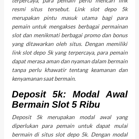
terpercaya, para pemain perlu mencari link
resmi situs tersebut. Link slot depo 5k
merupakan pintu masuk utama bagi para
pemain untuk mengakses berbagai permainan
slot dan menikmati berbagai promo dan bonus
yang ditawarkan oleh situs. Dengan memiliki
link slot depo 5k yang terpercaya, para pemain
dapat merasa aman dan nyaman dalam bermain
tanpa perlu khawatir tentang keamanan dan
kenyamanan saat bermain.
Deposit 5k: Modal Awal
Bermain Slot 5 Ribu
Deposit 5k merupakan modal awal yang
diperlukan para pemain untuk dapat mulai
bermain di situs slot depo 5k. Dengan modal