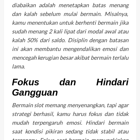
diabaikan adalah menetapkan batas menang
dan kalah sebelum mulai bermain. Misalnya,
kamu menentukan untuk berhenti bermain jika
sudah menang 2 kali lipat dari modal awal atau
kalah 50% dari saldo. Disiplin dengan batasan
ini akan membantu mengendalikan emosi dan
mencegah kerugian besar akibat bermain terlalu
lama.
Fokus dan Hindari
Gangguan
Bermain slot memang menyenangkan, tapi agar
strategi berhasil, kamu harus fokus dan tidak
mudah terpengaruh emosi. Hindari bermain
saat kondisi pikiran sedang tidak stabil atau