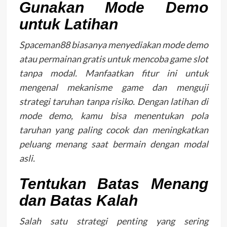
Gunakan Mode Demo
untuk Latihan
Spaceman88 biasanya menyediakan mode demo
atau permainan gratis untuk mencoba game slot
tanpa modal. Manfaatkan fitur ini untuk
mengenal mekanisme game dan menguji
strategi taruhan tanpa risiko. Dengan latihan di
mode demo, kamu bisa menentukan pola
taruhan yang paling cocok dan meningkatkan
peluang menang saat bermain dengan modal
asli.
Tentukan Batas Menang
dan Batas Kalah
Salah satu strategi penting yang sering