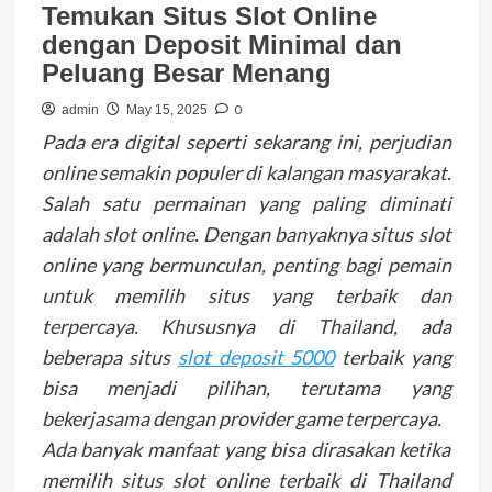
Temukan Situs Slot Online
dengan Deposit Minimal dan
Peluang Besar Menang
0
admin
May 15, 2025
Pada era digital seperti sekarang ini, perjudian
online semakin populer di kalangan masyarakat.
Salah satu permainan yang paling diminati
adalah slot online. Dengan banyaknya situs slot
online yang bermunculan, penting bagi pemain
untuk memilih situs yang terbaik dan
terpercaya. Khususnya di Thailand, ada
beberapa situs
slot deposit 5000
terbaik yang
bisa menjadi pilihan, terutama yang
bekerjasama dengan provider game terpercaya.
Ada banyak manfaat yang bisa dirasakan ketika
memilih situs slot online terbaik di Thailand