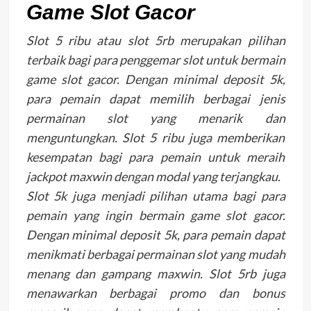
Game Slot Gacor
Slot 5 ribu atau slot 5rb merupakan pilihan
terbaik bagi para penggemar slot untuk bermain
game slot gacor. Dengan minimal deposit 5k,
para pemain dapat memilih berbagai jenis
permainan slot yang menarik dan
menguntungkan. Slot 5 ribu juga memberikan
kesempatan bagi para pemain untuk meraih
jackpot maxwin dengan modal yang terjangkau.
Slot 5k juga menjadi pilihan utama bagi para
pemain yang ingin bermain game slot gacor.
Dengan minimal deposit 5k, para pemain dapat
menikmati berbagai permainan slot yang mudah
menang dan gampang maxwin. Slot 5rb juga
menawarkan berbagai promo dan bonus