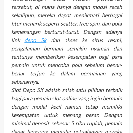
tersebut, di mana hanya dengan modal receh
sekalipun, mereka dapat menikmati berbagai
fitur menarik seperti scatter, free spin, dan pola
kemenangan berturut-turut. Dengan adanya
link
depo 5k
dan akses ke situs resmi,
pengalaman bermain semakin nyaman dan
tentunya memberikan kesempatan bagi para
pemain untuk mencoba pola sebelum benar-
benar terjun ke dalam permainan yang
sebenarnya.
Slot Depo 5K adalah salah satu pilihan terbaik
bagi para pemain slot online yang ingin bermain
dengan modal kecil namun tetap memiliki
kesempatan untuk menang besar. Dengan
minimal deposit sebesar 5 ribu rupiah, pemain
dapat langsung memulai petualangan mereka