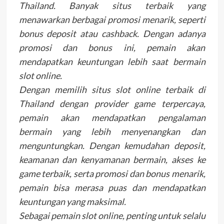
Thailand. Banyak situs terbaik yang
menawarkan berbagai promosi menarik, seperti
bonus deposit atau cashback. Dengan adanya
promosi dan bonus ini, pemain akan
mendapatkan keuntungan lebih saat bermain
slot online.
Dengan memilih situs slot online terbaik di
Thailand dengan provider game terpercaya,
pemain akan mendapatkan pengalaman
bermain yang lebih menyenangkan dan
menguntungkan. Dengan kemudahan deposit,
keamanan dan kenyamanan bermain, akses ke
game terbaik, serta promosi dan bonus menarik,
pemain bisa merasa puas dan mendapatkan
keuntungan yang maksimal.
Sebagai pemain slot online, penting untuk selalu