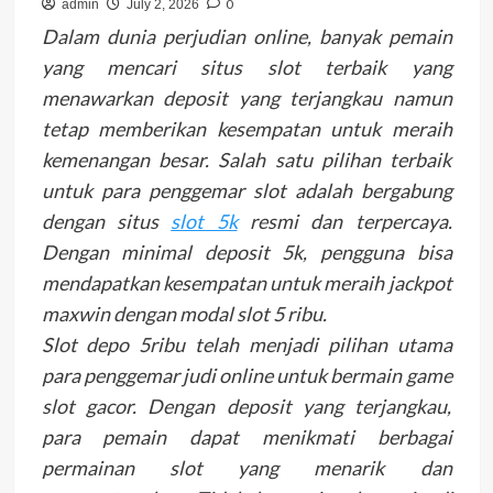
0
admin
July 2, 2026
Dalam dunia perjudian online, banyak pemain
yang mencari situs slot terbaik yang
menawarkan deposit yang terjangkau namun
tetap memberikan kesempatan untuk meraih
kemenangan besar. Salah satu pilihan terbaik
untuk para penggemar slot adalah bergabung
dengan situs
slot 5k
resmi dan terpercaya.
Dengan minimal deposit 5k, pengguna bisa
mendapatkan kesempatan untuk meraih jackpot
maxwin dengan modal slot 5 ribu.
Slot depo 5ribu telah menjadi pilihan utama
para penggemar judi online untuk bermain game
slot gacor. Dengan deposit yang terjangkau,
para pemain dapat menikmati berbagai
permainan slot yang menarik dan