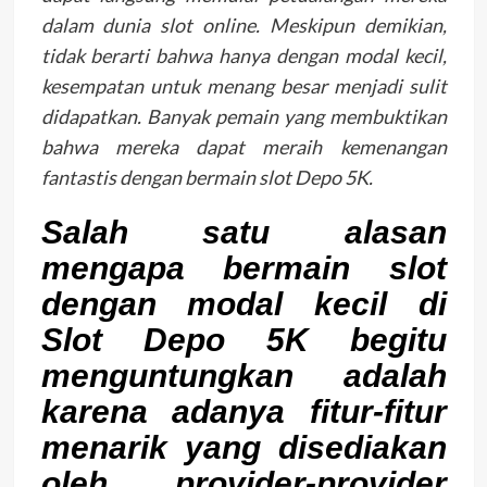
dalam dunia slot online. Meskipun demikian,
tidak berarti bahwa hanya dengan modal kecil,
kesempatan untuk menang besar menjadi sulit
didapatkan. Banyak pemain yang membuktikan
bahwa mereka dapat meraih kemenangan
fantastis dengan bermain slot Depo 5K.
Salah satu alasan
mengapa bermain slot
dengan modal kecil di
Slot Depo 5K begitu
menguntungkan adalah
karena adanya fitur-fitur
menarik yang disediakan
oleh provider-provider