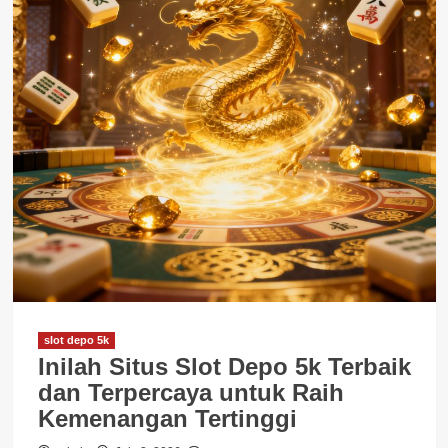
slot depo 5k
Inilah Situs Slot Depo 5k Terbaik
dan Terpercaya untuk Raih
Kemenangan Tertinggi