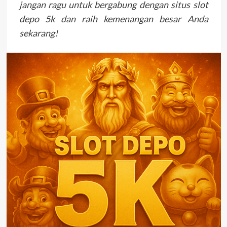
jangan ragu untuk bergabung dengan situs slot
depo 5k dan raih kemenangan besar Anda
sekarang!