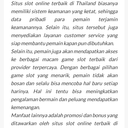
Situs slot online terbaik di Thailand biasanya
memiliki sistem keamanan yang ketat, sehingga
data pribadi para pemain terjamin
keamanannya. Selain itu, situs tersebut juga
menyediakan layanan customer service yang
siap membantu pemain kapan pun dibutuhkan.
Selain itu, pemain juga akan mendapatkan akses
ke berbagai macam game slot terbaik dari
provider terpercaya. Dengan berbagai pilihan
game slot yang menarik, pemain tidak akan
bosan dan selalu bisa mencoba hal baru setiap
harinya. Hal ini tentu bisa meningkatkan
pengalaman bermain dan peluang mendapatkan
kemenangan.
Manfaat lainnya adalah promosi dan bonus yang
ditawarkan oleh situs slot online terbaik di