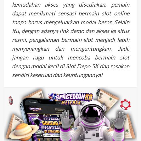
kemudahan akses yang disediakan, pemain
dapat menikmati sensasi bermain slot online
tanpa harus mengeluarkan modal besar. Selain
itu, dengan adanya link demo dan akses ke situs
resmi, pengalaman bermain slot menjadi lebih
menyenangkan dan menguntungkan. Jadi,
jangan ragu untuk mencoba bermain slot
dengan modal kecil di Slot Depo 5K dan rasakan
sendiri keseruan dan keuntungannya!