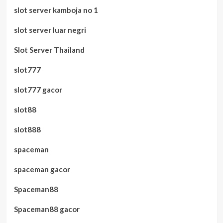
slot server kamboja no 1
slot server luar negri
Slot Server Thailand
slot777
slot777 gacor
slot88
slot888
spaceman
spaceman gacor
Spaceman88
Spaceman88 gacor