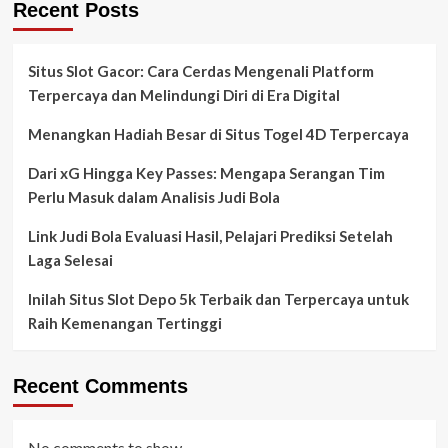
Recent Posts
Situs Slot Gacor: Cara Cerdas Mengenali Platform
Terpercaya dan Melindungi Diri di Era Digital
Menangkan Hadiah Besar di Situs Togel 4D Terpercaya
Dari xG Hingga Key Passes: Mengapa Serangan Tim
Perlu Masuk dalam Analisis Judi Bola
Link Judi Bola Evaluasi Hasil, Pelajari Prediksi Setelah
Laga Selesai
Inilah Situs Slot Depo 5k Terbaik dan Terpercaya untuk
Raih Kemenangan Tertinggi
Recent Comments
No comments to show.