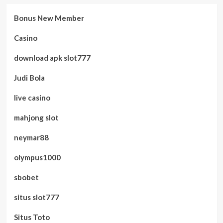
Bonus New Member
Casino
download apk slot777
Judi Bola
live casino
mahjong slot
neymar88
olympus1000
sbobet
situs slot777
Situs Toto