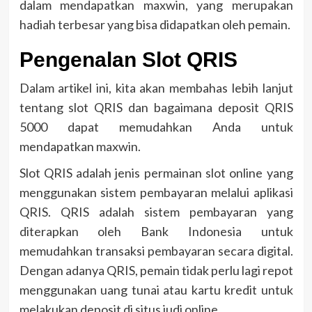
dalam mendapatkan maxwin, yang merupakan
hadiah terbesar yang bisa didapatkan oleh pemain.
Pengenalan Slot QRIS
Dalam artikel ini, kita akan membahas lebih lanjut
tentang slot QRIS dan bagaimana deposit QRIS
5000 dapat memudahkan Anda untuk
mendapatkan maxwin.
Slot QRIS adalah jenis permainan slot online yang
menggunakan sistem pembayaran melalui aplikasi
QRIS. QRIS adalah sistem pembayaran yang
diterapkan oleh Bank Indonesia untuk
memudahkan transaksi pembayaran secara digital.
Dengan adanya QRIS, pemain tidak perlu lagi repot
menggunakan uang tunai atau kartu kredit untuk
melakukan deposit di situs judi online.