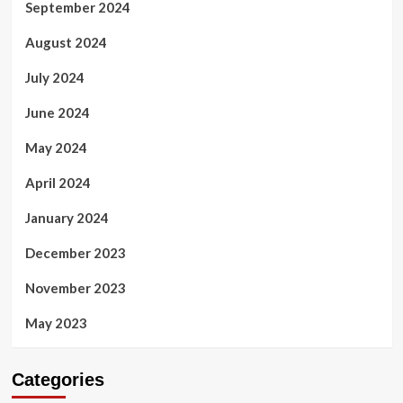
September 2024
August 2024
July 2024
June 2024
May 2024
April 2024
January 2024
December 2023
November 2023
May 2023
Categories