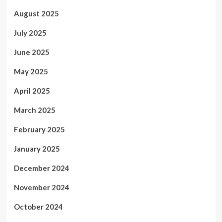
August 2025
July 2025
June 2025
May 2025
April 2025
March 2025
February 2025
January 2025
December 2024
November 2024
October 2024