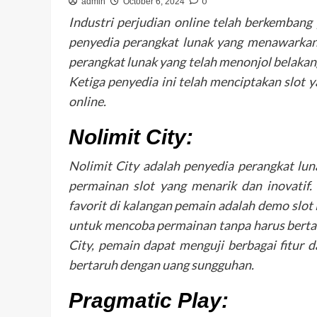
0
admin
October 6, 2024
Industri perjudian online telah berkembang
penyedia perangkat lunak yang menawarkan 
perangkat lunak yang telah menonjol belakang
Ketiga penyedia ini telah menciptakan slot 
online.
Nolimit City:
Nolimit City adalah penyedia perangkat luna
permainan slot yang menarik dan inovatif.
favorit di kalangan pemain adalah demo slot
untuk mencoba permainan tanpa harus bert
City, pemain dapat menguji berbagai fitu
bertaruh dengan uang sungguhan.
Pragmatic Play: