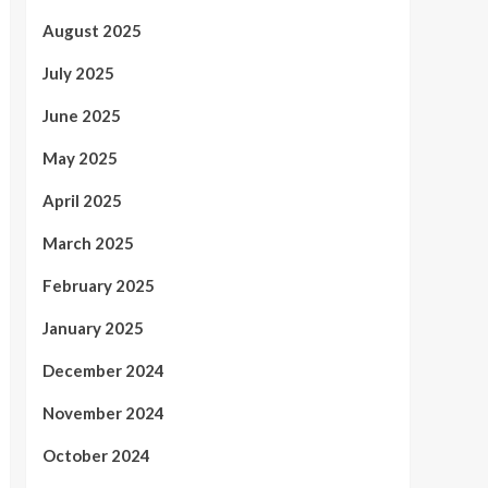
August 2025
July 2025
June 2025
May 2025
April 2025
March 2025
February 2025
January 2025
December 2024
November 2024
October 2024