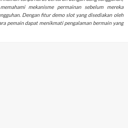
 memahami mekanisme permainan sebelum mereka
gguhan. Dengan fitur demo slot yang disediakan oleh
 para pemain dapat menikmati pengalaman bermain yang