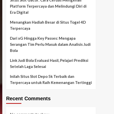
Situs Slot Gacor: Cara Cerdas Mengenali
Platform Terpercaya dan Melindungi Diri di
Era Digital
Menangkan Hadiah Besar di Situs Togel 4D
Terpercaya
Dari xG Hingga Key Passes: Mengapa
Serangan Tim Perlu Masuk dalam Analisis Judi
Bola
Link Judi Bola Evaluasi Hasil, Pelajari Prediksi
Setelah Laga Selesai
Inilah Situs Slot Depo 5k Terbaik dan
Terpercaya untuk Raih Kemenangan Tertinggi
Recent Comments