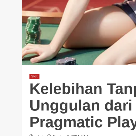
Slot
Kelebihan Tanp
Unggulan dari 
Pragmatic Play