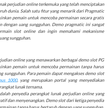
nak perjudian online terkemuka yang telah menciptakan
ruh dunia. Salah satu fitur yang menarik dari Pragmatic
inkan pemain untuk mencoba permainan secara gratis
 dengan uang sungguhan. Demo pragmatic ini sangat
ermain slot online dan ingin memahami mekanisme
uang sungguhan.
rjudian online yang menawarkan berbagai demo slot PG
inkan pemain untuk mencoba permainan tanpa harus
ng sungguhan. Para pemain dapat mengakses demo slot
pus 1000
, yang merupakan portal yang menyediakan
erangkat lunak ternama.
adalah penyedia perangkat lunak perjudian online yang
vatif dan menyenangkan. Demo slot dari ketiga penyedia
rmainan tanpa harus bertaruh dengan uang sungguhan,