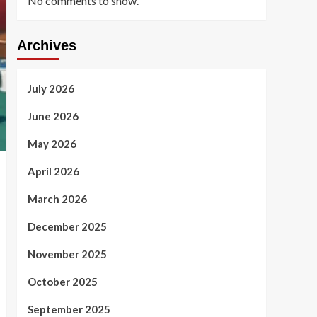
No comments to show.
Archives
July 2026
June 2026
May 2026
April 2026
March 2026
December 2025
November 2025
October 2025
September 2025