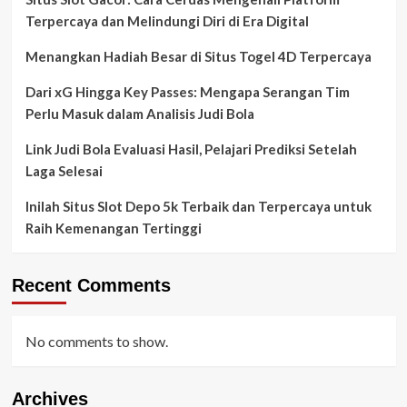
Terpercaya dan Melindungi Diri di Era Digital
Menangkan Hadiah Besar di Situs Togel 4D Terpercaya
Dari xG Hingga Key Passes: Mengapa Serangan Tim
Perlu Masuk dalam Analisis Judi Bola
Link Judi Bola Evaluasi Hasil, Pelajari Prediksi Setelah
Laga Selesai
Inilah Situs Slot Depo 5k Terbaik dan Terpercaya untuk
Raih Kemenangan Tertinggi
Recent Comments
No comments to show.
Archives