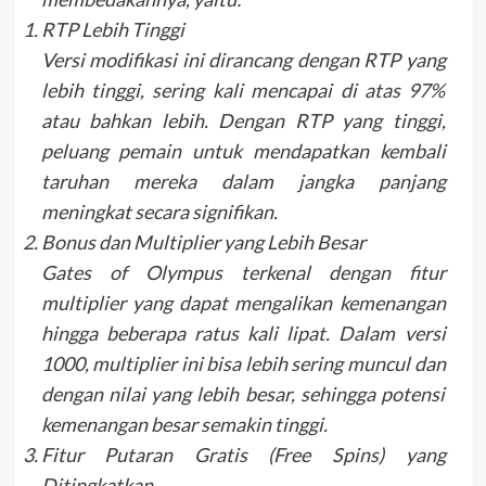
RTP Lebih Tinggi
Versi modifikasi ini dirancang dengan RTP yang
lebih tinggi, sering kali mencapai di atas 97%
atau bahkan lebih. Dengan RTP yang tinggi,
peluang pemain untuk mendapatkan kembali
taruhan mereka dalam jangka panjang
meningkat secara signifikan.
Bonus dan Multiplier yang Lebih Besar
Gates of Olympus terkenal dengan fitur
multiplier yang dapat mengalikan kemenangan
hingga beberapa ratus kali lipat. Dalam versi
1000, multiplier ini bisa lebih sering muncul dan
dengan nilai yang lebih besar, sehingga potensi
kemenangan besar semakin tinggi.
Fitur Putaran Gratis (Free Spins) yang
Ditingkatkan