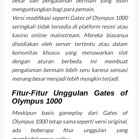
besar dan pengalaman bermain yang lebih
menguntungkan bagi para pemain.
Versi modifikasi seperti Gates of Olympus 1000
seringkali tidak tersedia di platform resmi atau
kasino online mainstream. Mereka biasanya
disediakan oleh server tertentu atau dalam
komunitas khusus yang menawarkan slot
dengan aturan berbeda. Ini membuat
pengalaman bermain lebih seru karena sensasi
menang besar menjadi lebih mungkin terjadi.
Fitur-Fitur Unggulan Gates of
Olympus 1000
Meskipun basis gameplay dari Gates of
Olympus 1000 tetap sama seperti versi original,
ada beberapa fitur unggulan yang
membedakannya, yaitu: