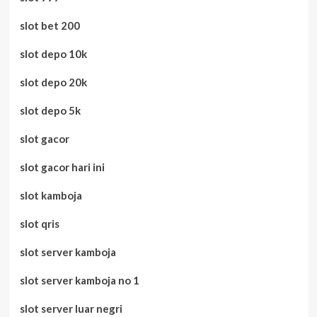
slot bet 200
slot depo 10k
slot depo 20k
slot depo 5k
slot gacor
slot gacor hari ini
slot kamboja
slot qris
slot server kamboja
slot server kamboja no 1
slot server luar negri