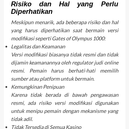
Risiko dan Hal yang Perlu
Diperhatikan
Meskipun menarik, ada beberapa risiko dan hal
yang harus diperhatikan saat bermain versi
modifikasi seperti Gates of Olympus 1000:
Legalitas dan Keamanan
Versi modifikasi biasanya tidak resmi dan tidak
dijamin keamanannya oleh regulator judi online
resmi. Pemain harus berhati-hati memilih
sumber atau platform untuk bermain.
Kemungkinan Penipuan
Karena tidak berada di bawah pengawasan
resmi, ada risiko versi modifikasi digunakan
untuk menipu pemain dengan mekanisme yang
tidak adil.
Tidak Tersedia di Semua Kasino