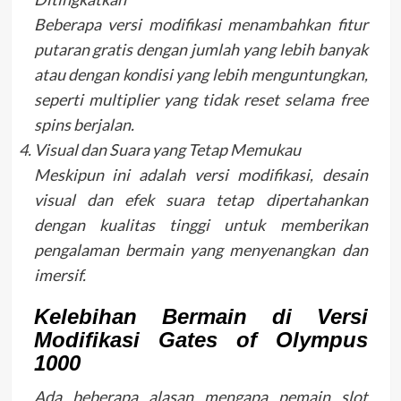
Beberapa versi modifikasi menambahkan fitur
putaran gratis dengan jumlah yang lebih banyak
atau dengan kondisi yang lebih menguntungkan,
seperti multiplier yang tidak reset selama free
spins berjalan.
Visual dan Suara yang Tetap Memukau
Meskipun ini adalah versi modifikasi, desain
visual dan efek suara tetap dipertahankan
dengan kualitas tinggi untuk memberikan
pengalaman bermain yang menyenangkan dan
imersif.
Kelebihan Bermain di Versi
Modifikasi Gates of Olympus
1000
Ada beberapa alasan mengapa pemain slot