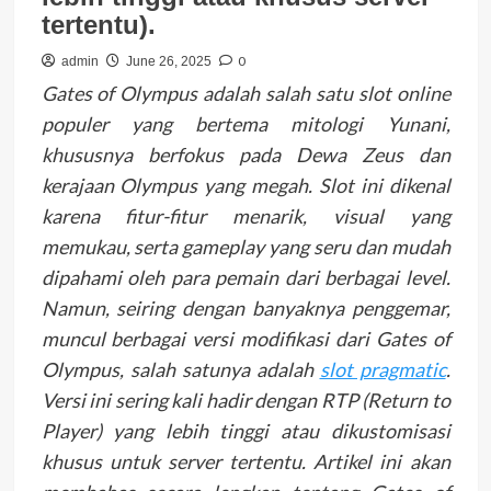
tertentu).
0
admin
June 26, 2025
Gates of Olympus adalah salah satu slot online
populer yang bertema mitologi Yunani,
khususnya berfokus pada Dewa Zeus dan
kerajaan Olympus yang megah. Slot ini dikenal
karena fitur-fitur menarik, visual yang
memukau, serta gameplay yang seru dan mudah
dipahami oleh para pemain dari berbagai level.
Namun, seiring dengan banyaknya penggemar,
muncul berbagai versi modifikasi dari Gates of
Olympus, salah satunya adalah
slot pragmatic
.
Versi ini sering kali hadir dengan RTP (Return to
Player) yang lebih tinggi atau dikustomisasi
khusus untuk server tertentu. Artikel ini akan