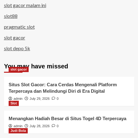
slot gacor malam ini
slot88
pragmatic slot
slot gacor
slot depo 5k
You may have missed
slot gacor
Situs Slot Gacor: Cara Cerdas Mengenali Platform
Terpercaya dan Melindungi Diri di Era Digital
admin
July 29, 2026
0
Slot
Menangkan Hadiah Besar di Situs Togel 4D Terpercaya
admin
July 28, 2026
0
Judi Bola