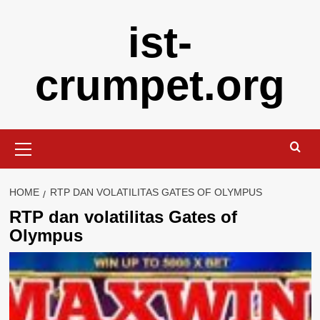
Skip
ist-
to
content
crumpet.org
Primary
Menu
HOME
RTP DAN VOLATILITAS GATES OF OLYMPUS
RTP dan volatilitas Gates of
Olympus