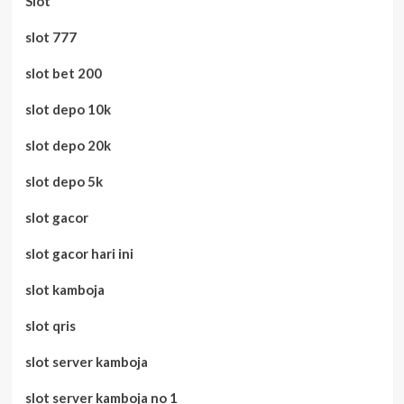
Slot
slot 777
slot bet 200
slot depo 10k
slot depo 20k
slot depo 5k
slot gacor
slot gacor hari ini
slot kamboja
slot qris
slot server kamboja
slot server kamboja no 1