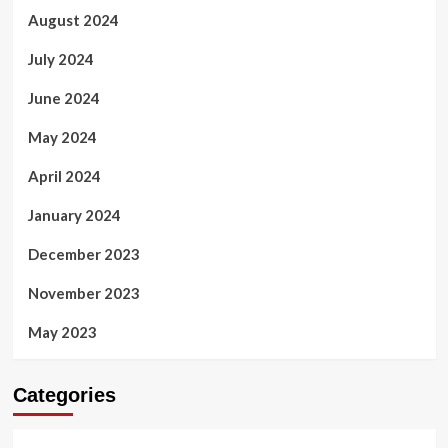
August 2024
July 2024
June 2024
May 2024
April 2024
January 2024
December 2023
November 2023
May 2023
Categories