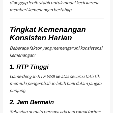
dianggap lebih stabil untuk modal kecil karena
memberi kemenangan bertahap.
Tingkat Kemenangan
Konsisten Harian
Beberapa faktor yang memengaruhi konsistensi
kemenangan:
1. RTP Tinggi
Game dengan RTP 96% ke atas secara statistik
memiliki pengembalian lebih baik dalam jangka
panjang.
2. Jam Bermain
Sebagian pemain percaya ada jam ramai (prime