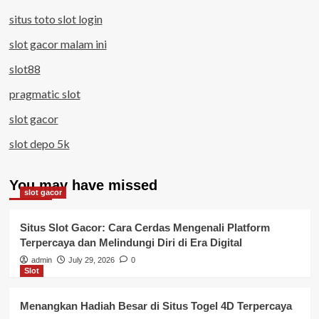
situs toto slot login
slot gacor malam ini
slot88
pragmatic slot
slot gacor
slot depo 5k
You may have missed
slot gacor
Situs Slot Gacor: Cara Cerdas Mengenali Platform
Terpercaya dan Melindungi Diri di Era Digital
admin
July 29, 2026
0
Slot
Menangkan Hadiah Besar di Situs Togel 4D Terpercaya