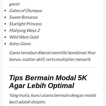
gacor:
Gates of Olympus
Sweet Bonanza
Starlight Princess
Mahjong Ways 2
Wild West Gold
Aztec Gems
Game tersebut dikenal memiliki kombinasi fitur
bonus, scatter aktif, serta multiplier menarik.
Tips Bermain Modal 5K
Agar Lebih Optimal
Yang mulia, kunci utama bermain dengan modal
kecil adalah disiplin.