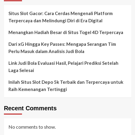
Situs Slot Gacor: Cara Cerdas Mengenali Platform
Terpercaya dan Melindungi Diri di Era Digital
Menangkan Hadiah Besar di Situs Togel 4D Terpercaya
Dari xG Hingga Key Passes: Mengapa Serangan Tim
Perlu Masuk dalam Analisis Judi Bola
Link Judi Bola Evaluasi Hasil, Pelajari Prediksi Setelah
Laga Selesai
Inilah Situs Slot Depo 5k Terbaik dan Terpercaya untuk
Raih Kemenangan Tertinggi
Recent Comments
No comments to show.