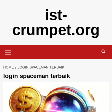
Skip
ist-
to
content
crumpet.org
Primary
Menu
HOME
LOGIN SPACEMAN TERBAIK
login spaceman terbaik