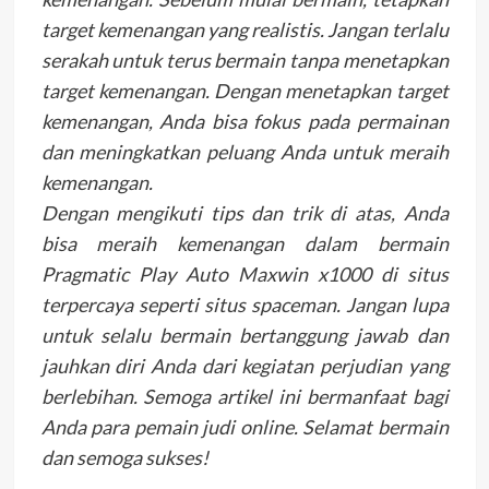
target kemenangan yang realistis. Jangan terlalu
serakah untuk terus bermain tanpa menetapkan
target kemenangan. Dengan menetapkan target
kemenangan, Anda bisa fokus pada permainan
dan meningkatkan peluang Anda untuk meraih
kemenangan.
Dengan mengikuti tips dan trik di atas, Anda
bisa meraih kemenangan dalam bermain
Pragmatic Play Auto Maxwin x1000 di situs
terpercaya seperti situs spaceman. Jangan lupa
untuk selalu bermain bertanggung jawab dan
jauhkan diri Anda dari kegiatan perjudian yang
berlebihan. Semoga artikel ini bermanfaat bagi
Anda para pemain judi online. Selamat bermain
dan semoga sukses!