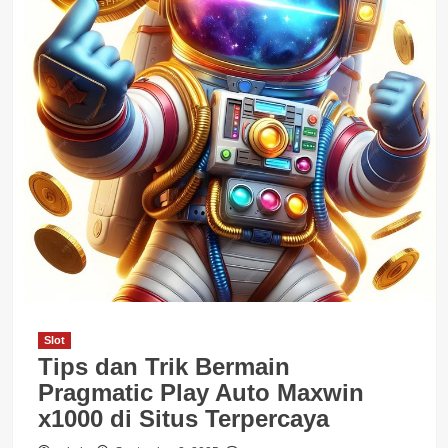
Slot
Tips dan Trik Bermain
Pragmatic Play Auto Maxwin
x1000 di Situs Terpercaya