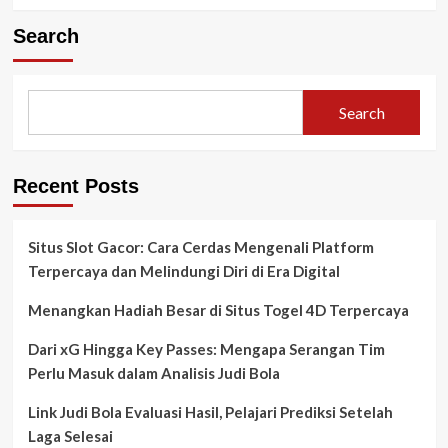
Search
Search
Recent Posts
Situs Slot Gacor: Cara Cerdas Mengenali Platform
Terpercaya dan Melindungi Diri di Era Digital
Menangkan Hadiah Besar di Situs Togel 4D Terpercaya
Dari xG Hingga Key Passes: Mengapa Serangan Tim
Perlu Masuk dalam Analisis Judi Bola
Link Judi Bola Evaluasi Hasil, Pelajari Prediksi Setelah
Laga Selesai