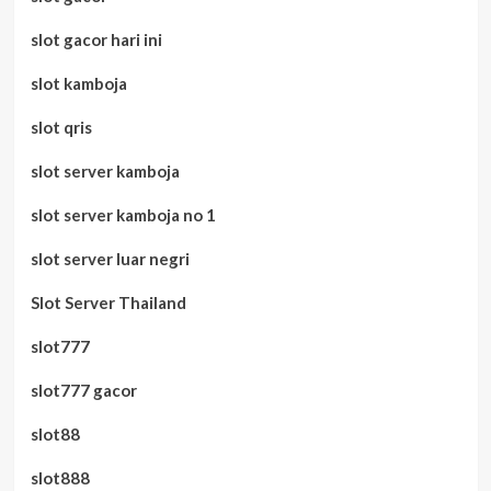
slot gacor hari ini
slot kamboja
slot qris
slot server kamboja
slot server kamboja no 1
slot server luar negri
Slot Server Thailand
slot777
slot777 gacor
slot88
slot888