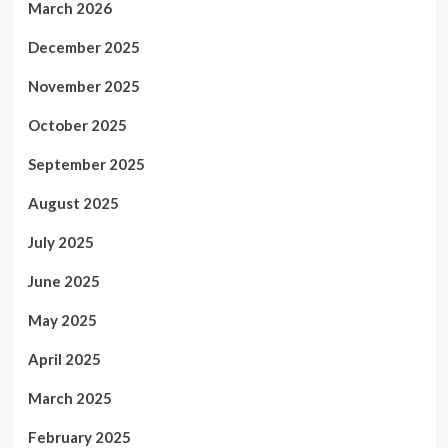
March 2026
December 2025
November 2025
October 2025
September 2025
August 2025
July 2025
June 2025
May 2025
April 2025
March 2025
February 2025