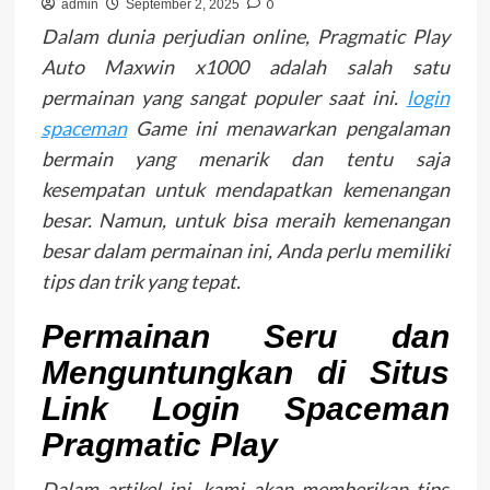
0
admin
September 2, 2025
Dalam dunia perjudian online, Pragmatic Play
Auto Maxwin x1000 adalah salah satu
permainan yang sangat populer saat ini.
login
spaceman
Game ini menawarkan pengalaman
bermain yang menarik dan tentu saja
kesempatan untuk mendapatkan kemenangan
besar. Namun, untuk bisa meraih kemenangan
besar dalam permainan ini, Anda perlu memiliki
tips dan trik yang tepat.
Permainan Seru dan
Menguntungkan di Situs
Link Login Spaceman
Pragmatic Play
Dalam artikel ini, kami akan memberikan tips