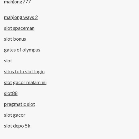
mahjong777
mahjong ways 2
slot spaceman
slot bonus
gates of olympus
slot
situs toto slot login
slot gacor malam ini
slot88
pragmatic slot
slot gacor
slot depo 5k