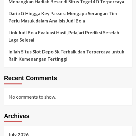
Menangkan Hadiah Besar di Situs Togel 4D Terpercaya
Dari xG Hingga Key Passes: Mengapa Serangan Tim
Perlu Masuk dalam Analisis Judi Bola
Link Judi Bola Evaluasi Hasil, Pelajari Prediksi Setelah
Laga Selesai
Inilah Situs Slot Depo 5k Terbaik dan Terpercaya untuk
Raih Kemenangan Tertinggi
Recent Comments
No comments to show.
Archives
July 2026