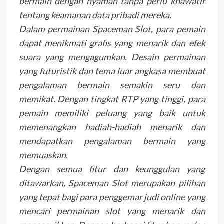
bermain dengan nyaman tanpa perlu khawatir
tentang keamanan data pribadi mereka.
Dalam permainan Spaceman Slot, para pemain
dapat menikmati grafis yang menarik dan efek
suara yang mengagumkan. Desain permainan
yang futuristik dan tema luar angkasa membuat
pengalaman bermain semakin seru dan
memikat. Dengan tingkat RTP yang tinggi, para
pemain memiliki peluang yang baik untuk
memenangkan hadiah-hadiah menarik dan
mendapatkan pengalaman bermain yang
memuaskan.
Dengan semua fitur dan keunggulan yang
ditawarkan, Spaceman Slot merupakan pilihan
yang tepat bagi para penggemar judi online yang
mencari permainan slot yang menarik dan