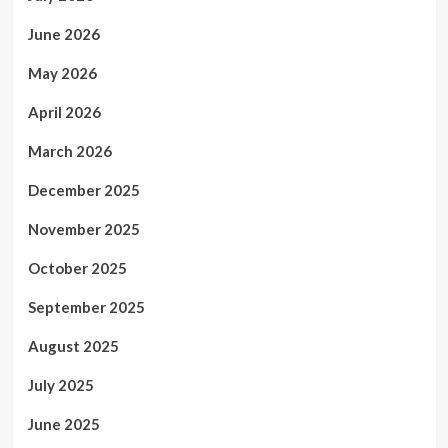
June 2026
May 2026
April 2026
March 2026
December 2025
November 2025
October 2025
September 2025
August 2025
July 2025
June 2025