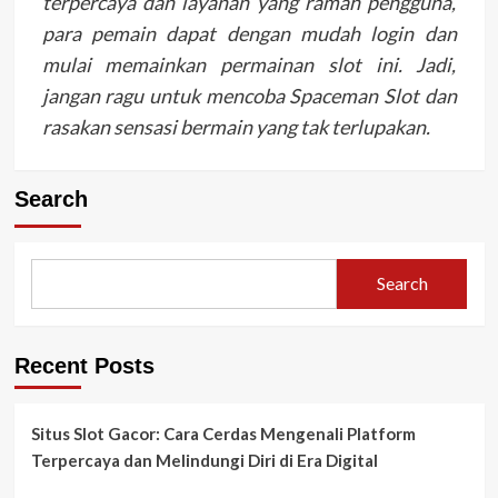
terpercaya dan layanan yang ramah pengguna,
para pemain dapat dengan mudah login dan
mulai memainkan permainan slot ini. Jadi,
jangan ragu untuk mencoba Spaceman Slot dan
rasakan sensasi bermain yang tak terlupakan.
Search
Search
Recent Posts
Situs Slot Gacor: Cara Cerdas Mengenali Platform
Terpercaya dan Melindungi Diri di Era Digital