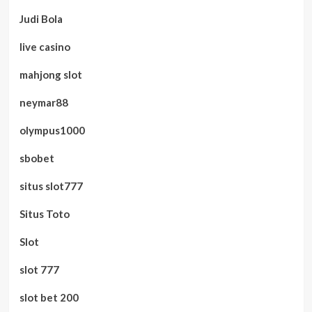
Judi Bola
live casino
mahjong slot
neymar88
olympus1000
sbobet
situs slot777
Situs Toto
Slot
slot 777
slot bet 200