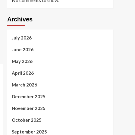
No comments to show.
Archives
July 2026
June 2026
May 2026
April 2026
March 2026
December 2025
November 2025
October 2025
September 2025