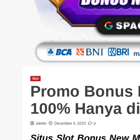
Slot
Promo Bonus
100% Hanya d
0
admin
December 4, 2025
Situs Slot Bonus New 