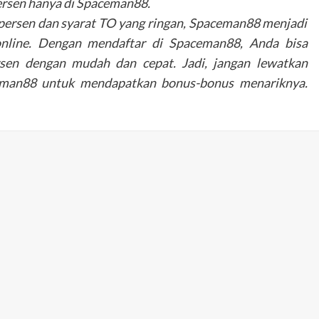
ersen hanya di Spaceman88.
rsen dan syarat TO yang ringan, Spaceman88 menjadi
online. Dengan mendaftar di Spaceman88, Anda bisa
n dengan mudah dan cepat. Jadi, jangan lewatkan
ceman88 untuk mendapatkan bonus-bonus menariknya.