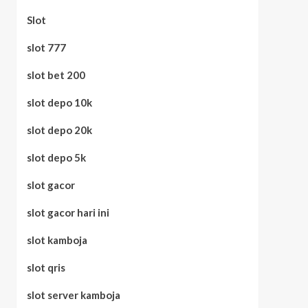
Slot
slot 777
slot bet 200
slot depo 10k
slot depo 20k
slot depo 5k
slot gacor
slot gacor hari ini
slot kamboja
slot qris
slot server kamboja