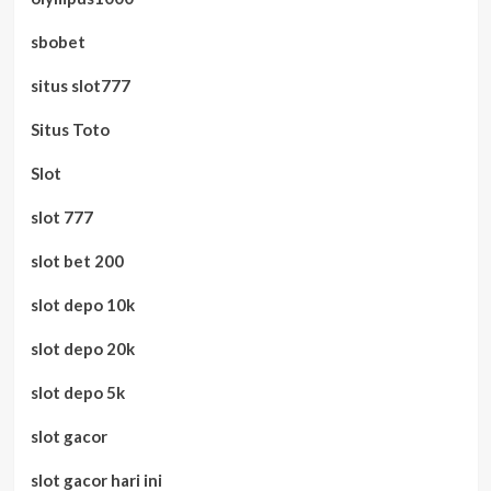
sbobet
situs slot777
Situs Toto
Slot
slot 777
slot bet 200
slot depo 10k
slot depo 20k
slot depo 5k
slot gacor
slot gacor hari ini