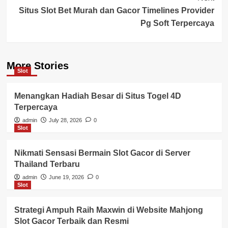
Situs Slot Bet Murah dan Gacor Timelines Provider
Pg Soft Terpercaya
More Stories
Slot
Menangkan Hadiah Besar di Situs Togel 4D
Terpercaya
admin
July 28, 2026
0
Slot
Nikmati Sensasi Bermain Slot Gacor di Server
Thailand Terbaru
admin
June 19, 2026
0
Slot
Strategi Ampuh Raih Maxwin di Website Mahjong
Slot Gacor Terbaik dan Resmi