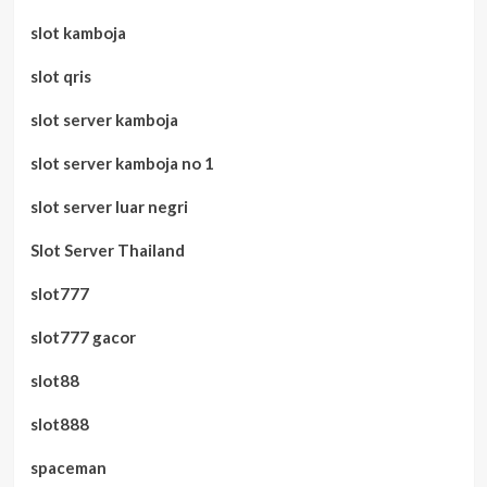
slot kamboja
slot qris
slot server kamboja
slot server kamboja no 1
slot server luar negri
Slot Server Thailand
slot777
slot777 gacor
slot88
slot888
spaceman