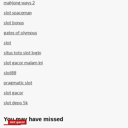
mahjong ways 2
slot spaceman
slot bonus
gates of olympus
slot
situs toto slot login
slot gacor malam ini
slot88
pragmatic slot
slot gacor
slot depo 5k
You may have missed
slot gacor