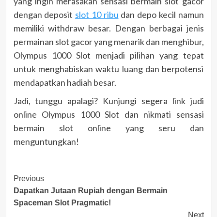
yang ingin merasakan sensasi bermain slot gacor
dengan deposit
slot 10 ribu
dan depo kecil namun
memiliki withdraw besar. Dengan berbagai jenis
permainan slot gacor yang menarik dan menghibur,
Olympus 1000 Slot menjadi pilihan yang tepat
untuk menghabiskan waktu luang dan berpotensi
mendapatkan hadiah besar.
Jadi, tunggu apalagi? Kunjungi segera link judi
online Olympus 1000 Slot dan nikmati sensasi
bermain slot online yang seru dan
menguntungkan!
Post
Previous
Dapatkan Jutaan Rupiah dengan Bermain
Navigation
Spaceman Slot Pragmatic!
Next