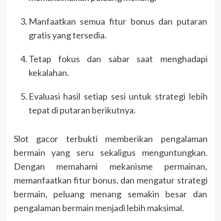
Manfaatkan semua fitur bonus dan putaran
gratis yang tersedia.
Tetap fokus dan sabar saat menghadapi
kekalahan.
Evaluasi hasil setiap sesi untuk strategi lebih
tepat di putaran berikutnya.
Slot gacor terbukti memberikan pengalaman
bermain yang seru sekaligus menguntungkan.
Dengan memahami mekanisme permainan,
memanfaatkan fitur bonus, dan mengatur strategi
bermain, peluang menang semakin besar dan
pengalaman bermain menjadi lebih maksimal.