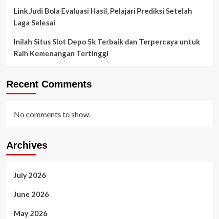
Link Judi Bola Evaluasi Hasil, Pelajari Prediksi Setelah
Laga Selesai
Inilah Situs Slot Depo 5k Terbaik dan Terpercaya untuk
Raih Kemenangan Tertinggi
Recent Comments
No comments to show.
Archives
July 2026
June 2026
May 2026