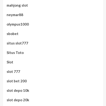
mahjong slot
neymar88
olympus1000
sbobet
situs slot777
Situs Toto
Slot
slot 777
slot bet 200
slot depo 10k
slot depo 20k