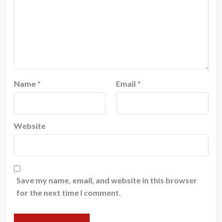
Name
*
Email
*
Website
Save my name, email, and website in this browser
for the next time I comment.