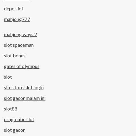
depo slot
mahjong777
mahjong ways 2
slot spaceman
slot bonus
gates of olympus
slot
situs toto slot login
slot gacor malam ini
slot88
pragmatic slot
slot gacor