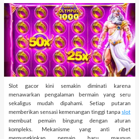
Slot gacor kini semakin diminati karena
menawarkan pengalaman bermain yang seru
sekaligus mudah dipahami. Setiap putaran
memberikan sensasi kemenangan tinggi tanpa
slot
membuat pemain bingung dengan aturan
kompleks. Mekanisme yang anti ribet
memungkinkan pemain baru maupun