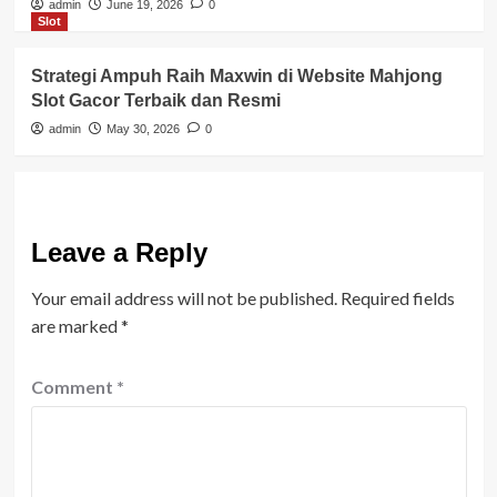
admin
June 19, 2026
0
Slot
Strategi Ampuh Raih Maxwin di Website Mahjong
Slot Gacor Terbaik dan Resmi
admin
May 30, 2026
0
Leave a Reply
Your email address will not be published.
Required fields
are marked
*
Comment
*