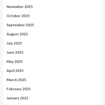
November 2025
October 2025
September 2025
August 2025
July 2025
June 2025
May 2025
April 2025
March 2025
February 2025
January 2025