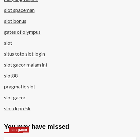
slot spaceman
slot bonus
gates of olympus
slot
situs toto slot login
slot gacor malam ini
slot88
pragmatic slot
slot gacor
slot depo 5k
You may have missed
slot gacor