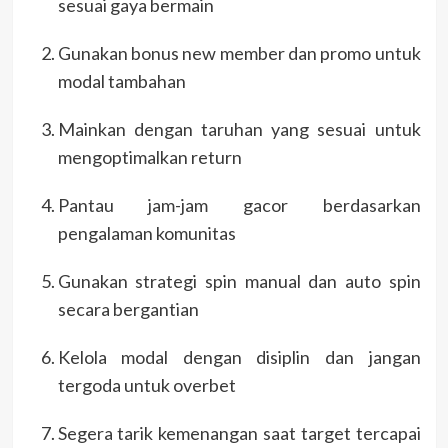
sesuai gaya bermain
Gunakan bonus new member dan promo untuk
modal tambahan
Mainkan dengan taruhan yang sesuai untuk
mengoptimalkan return
Pantau jam-jam gacor berdasarkan
pengalaman komunitas
Gunakan strategi spin manual dan auto spin
secara bergantian
Kelola modal dengan disiplin dan jangan
tergoda untuk overbet
Segera tarik kemenangan saat target tercapai