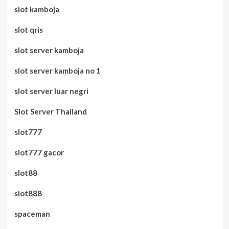
slot kamboja
slot qris
slot server kamboja
slot server kamboja no 1
slot server luar negri
Slot Server Thailand
slot777
slot777 gacor
slot88
slot888
spaceman