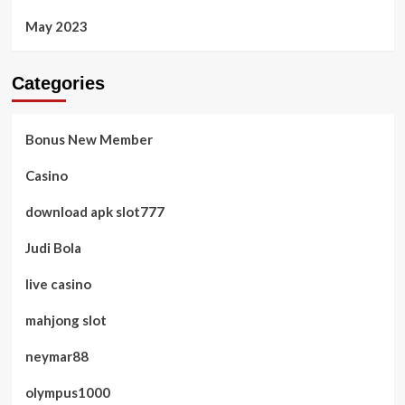
May 2023
Categories
Bonus New Member
Casino
download apk slot777
Judi Bola
live casino
mahjong slot
neymar88
olympus1000