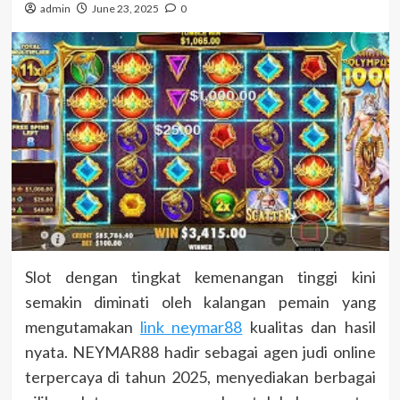
admin
June 23, 2025
0
Slot dengan tingkat kemenangan tinggi kini
semakin diminati oleh kalangan pemain yang
mengutamakan
link neymar88
kualitas dan hasil
nyata. NEYMAR88 hadir sebagai agen judi online
terpercaya di tahun 2025, menyediakan berbagai