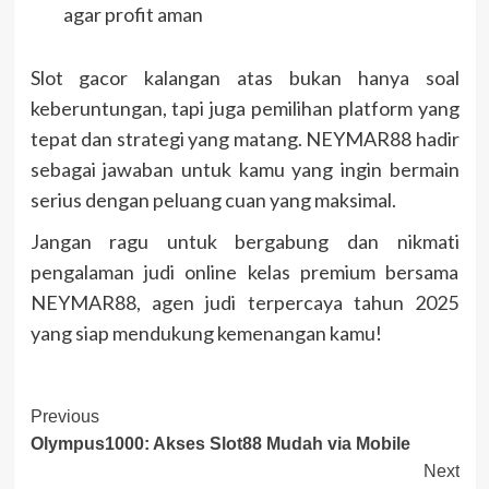
agar profit aman
Slot gacor kalangan atas bukan hanya soal
keberuntungan, tapi juga pemilihan platform yang
tepat dan strategi yang matang. NEYMAR88 hadir
sebagai jawaban untuk kamu yang ingin bermain
serius dengan peluang cuan yang maksimal.
Jangan ragu untuk bergabung dan nikmati
pengalaman judi online kelas premium bersama
NEYMAR88, agen judi terpercaya tahun 2025
yang siap mendukung kemenangan kamu!
Post
Previous
Olympus1000: Akses Slot88 Mudah via Mobile
Navigation
Next