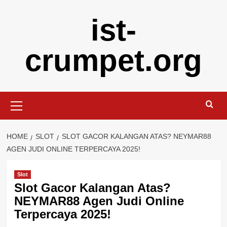
Skip
ist-
to
content
crumpet.org
Primary
Menu
HOME
SLOT
SLOT GACOR KALANGAN ATAS? NEYMAR88
AGEN JUDI ONLINE TERPERCAYA 2025!
Slot
Slot Gacor Kalangan Atas?
NEYMAR88 Agen Judi Online
Terpercaya 2025!