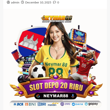
admin
December 10, 2025
0