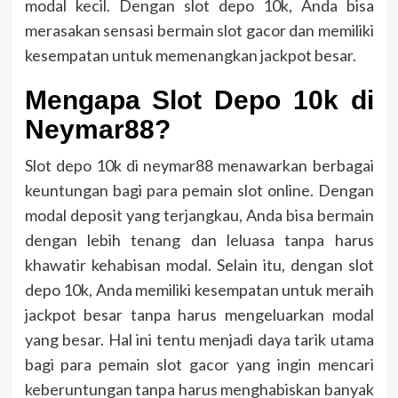
modal kecil. Dengan slot depo 10k, Anda bisa
merasakan sensasi bermain slot gacor dan memiliki
kesempatan untuk memenangkan jackpot besar.
Mengapa Slot Depo 10k di
Neymar88?
Slot depo 10k di neymar88 menawarkan berbagai
keuntungan bagi para pemain slot online. Dengan
modal deposit yang terjangkau, Anda bisa bermain
dengan lebih tenang dan leluasa tanpa harus
khawatir kehabisan modal. Selain itu, dengan slot
depo 10k, Anda memiliki kesempatan untuk meraih
jackpot besar tanpa harus mengeluarkan modal
yang besar. Hal ini tentu menjadi daya tarik utama
bagi para pemain slot gacor yang ingin mencari
keberuntungan tanpa harus menghabiskan banyak