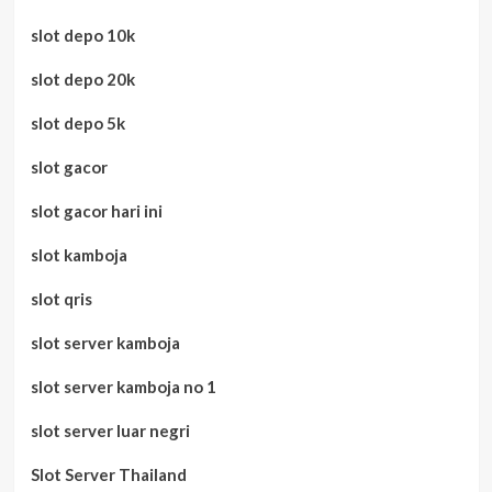
slot depo 10k
slot depo 20k
slot depo 5k
slot gacor
slot gacor hari ini
slot kamboja
slot qris
slot server kamboja
slot server kamboja no 1
slot server luar negri
Slot Server Thailand