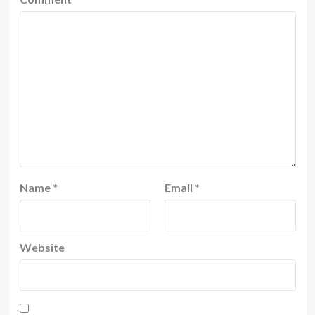
Name
*
Email
*
Website