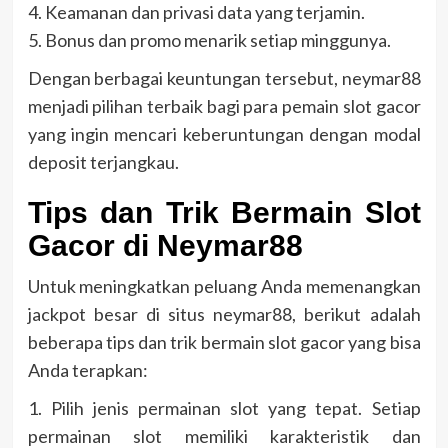
4. Keamanan dan privasi data yang terjamin.
5. Bonus dan promo menarik setiap minggunya.
Dengan berbagai keuntungan tersebut, neymar88
menjadi pilihan terbaik bagi para pemain slot gacor
yang ingin mencari keberuntungan dengan modal
deposit terjangkau.
Tips dan Trik Bermain Slot
Gacor di Neymar88
Untuk meningkatkan peluang Anda memenangkan
jackpot besar di situs neymar88, berikut adalah
beberapa tips dan trik bermain slot gacor yang bisa
Anda terapkan:
1. Pilih jenis permainan slot yang tepat. Setiap
permainan slot memiliki karakteristik dan