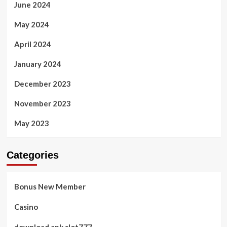
June 2024
May 2024
April 2024
January 2024
December 2023
November 2023
May 2023
Categories
Bonus New Member
Casino