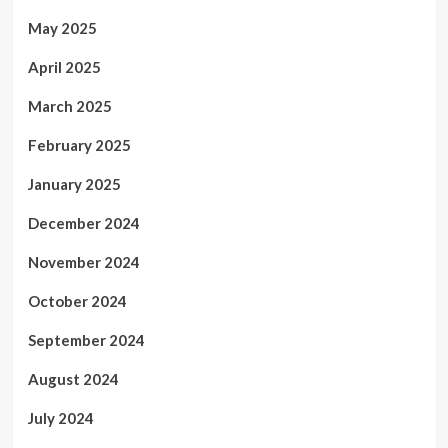
May 2025
April 2025
March 2025
February 2025
January 2025
December 2024
November 2024
October 2024
September 2024
August 2024
July 2024