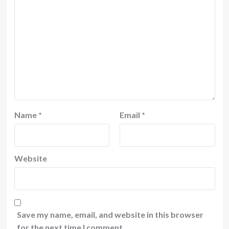
Name
*
Email
*
Website
Save my name, email, and website in this browser
for the next time I comment.