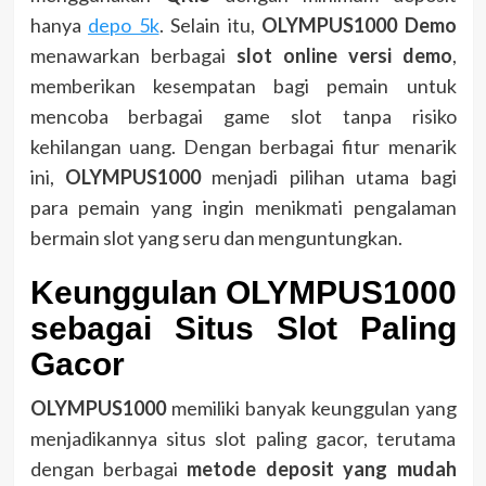
hanya
depo 5k
. Selain itu,
OLYMPUS1000 Demo
menawarkan berbagai
slot online versi demo
,
memberikan kesempatan bagi pemain untuk
mencoba berbagai game slot tanpa risiko
kehilangan uang. Dengan berbagai fitur menarik
ini,
OLYMPUS1000
menjadi pilihan utama bagi
para pemain yang ingin menikmati pengalaman
bermain slot yang seru dan menguntungkan.
Keunggulan OLYMPUS1000
sebagai Situs Slot Paling
Gacor
OLYMPUS1000
memiliki banyak keunggulan yang
menjadikannya situs slot paling gacor, terutama
dengan berbagai
metode deposit yang mudah