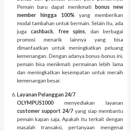
Pemain baru dapat menikmati
bonus new
member hingga 100%
yang memberikan
modal tambahan untuk bermain. Selain itu, ada
juga
cashback
,
free spins
, dan berbagai
promosi menarik lainnya yang bisa
dimanfaatkan untuk meningkatkan peluang
kemenangan. Dengan adanya bonus-bonus ini,
pemain bisa menikmati permainan lebih lama
dan meningkatkan kesempatan untuk meraih
kemenangan besar.
Layanan Pelanggan 24/7
OLYMPUS1000
menyediakan layanan
customer support 24/7
yang siap membantu
pemain kapan saja. Apakah itu terkait dengan
masalah transaksi, pertanyaan mengenai