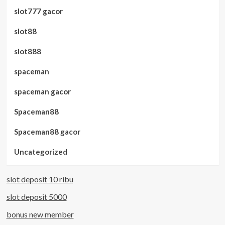
slot777 gacor
slot88
slot888
spaceman
spaceman gacor
Spaceman88
Spaceman88 gacor
Uncategorized
slot deposit 10 ribu
slot deposit 5000
bonus new member