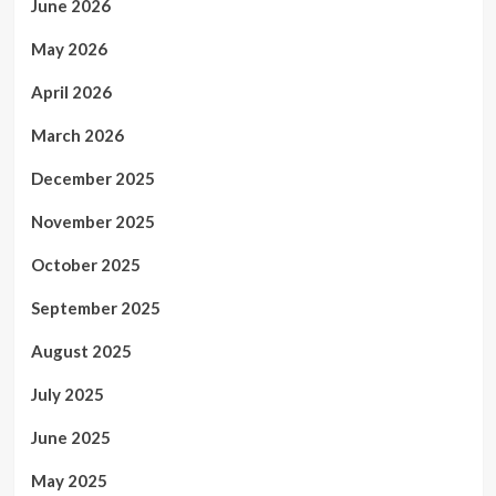
June 2026
May 2026
April 2026
March 2026
December 2025
November 2025
October 2025
September 2025
August 2025
July 2025
June 2025
May 2025