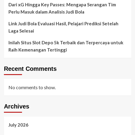
Dari xG Hingga Key Passes: Mengapa Serangan Tim
Perlu Masuk dalam Analisis Judi Bola
Link Judi Bola Evaluasi Hasil, Pelajari Prediksi Setelah
Laga Selesai
Inilah Situs Slot Depo 5k Terbaik dan Terpercaya untuk
Raih Kemenangan Tertinggi
Recent Comments
No comments to show.
Archives
July 2026