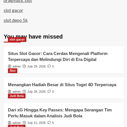
pragmatic slot
slot gacor
slot depo 5k
You may have missed
slot gacor
Situs Slot Gacor: Cara Cerdas Mengenali Platform
Terpercaya dan Melindungi Diri di Era Digital
admin
July 29, 2026
0
Slot
Menangkan Hadiah Besar di Situs Togel 4D Terpercaya
admin
July 28, 2026
0
Judi Bola
Dari xG Hingga Key Passes: Mengapa Serangan Tim
Perlu Masuk dalam Analisis Judi Bola
admin
July 21, 2026
0