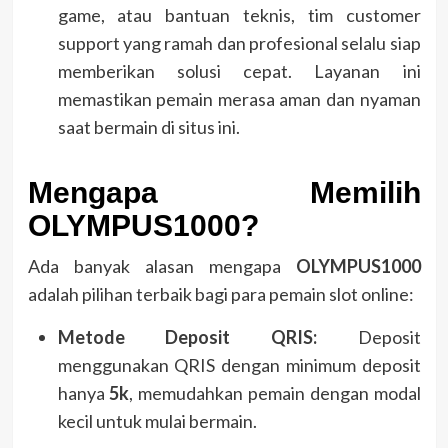
game, atau bantuan teknis, tim customer
support yang ramah dan profesional selalu siap
memberikan solusi cepat. Layanan ini
memastikan pemain merasa aman dan nyaman
saat bermain di situs ini.
Mengapa Memilih
OLYMPUS1000?
Ada banyak alasan mengapa
OLYMPUS1000
adalah pilihan terbaik bagi para pemain slot online:
Metode Deposit QRIS:
Deposit
menggunakan QRIS dengan minimum deposit
hanya
5k
, memudahkan pemain dengan modal
kecil untuk mulai bermain.