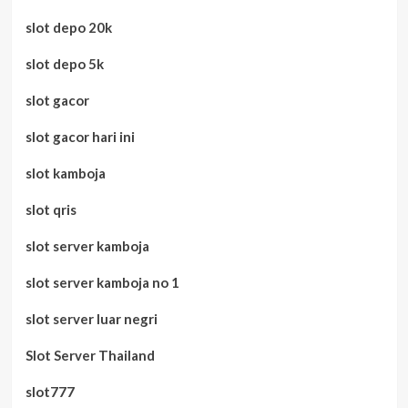
slot depo 20k
slot depo 5k
slot gacor
slot gacor hari ini
slot kamboja
slot qris
slot server kamboja
slot server kamboja no 1
slot server luar negri
Slot Server Thailand
slot777