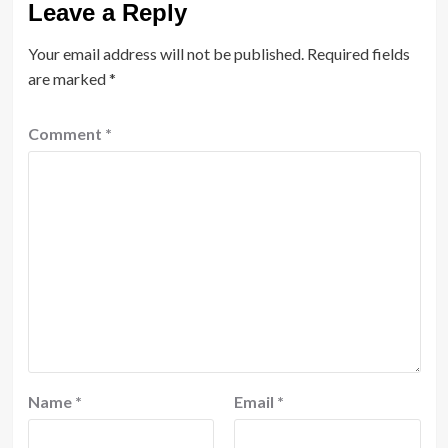
Leave a Reply
Your email address will not be published.
Required fields
are marked
*
Comment
*
Name
*
Email
*