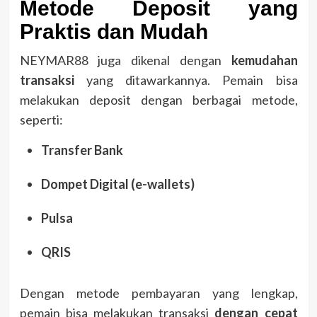
Metode Deposit yang
Praktis dan Mudah
NEYMAR88 juga dikenal dengan
kemudahan
transaksi
yang ditawarkannya. Pemain bisa
melakukan deposit dengan berbagai metode,
seperti:
Transfer Bank
Dompet Digital (e-wallets)
Pulsa
QRIS
Dengan metode pembayaran yang lengkap,
pemain bisa melakukan transaksi
dengan cepat