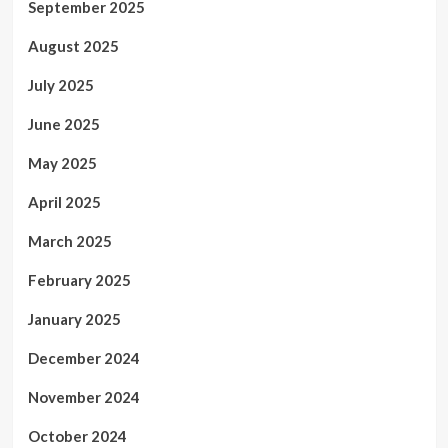
September 2025
August 2025
July 2025
June 2025
May 2025
April 2025
March 2025
February 2025
January 2025
December 2024
November 2024
October 2024