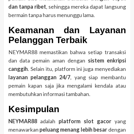
dan tanpa ribet
, sehingga mereka dapat langsung
bermain tanpa harus menunggu lama.
Keamanan dan Layanan
Pelanggan Terbaik
NEYMAR88 memastikan bahwa setiap transaksi
dan data pemain aman dengan
sistem enkripsi
canggih
. Selain itu, platform ini juga menyediakan
layanan pelanggan 24/7
, yang siap membantu
pemain kapan saja jika mengalami kendala atau
membutuhkan informasi tambahan.
Kesimpulan
NEYMAR88
adalah
platform slot gacor
yang
menawarkan
peluang menang lebih besar
dengan