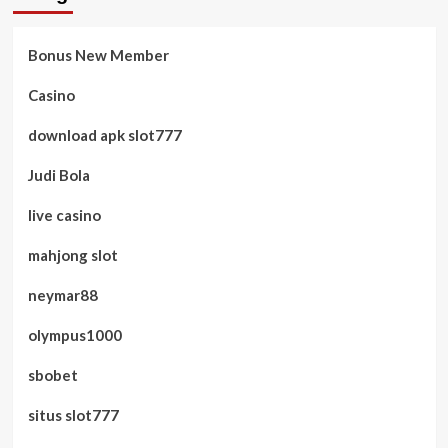
Bonus New Member
Casino
download apk slot777
Judi Bola
live casino
mahjong slot
neymar88
olympus1000
sbobet
situs slot777