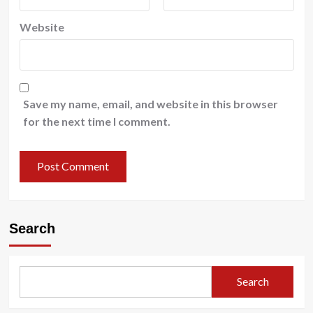
Website
Save my name, email, and website in this browser
for the next time I comment.
Search
Search