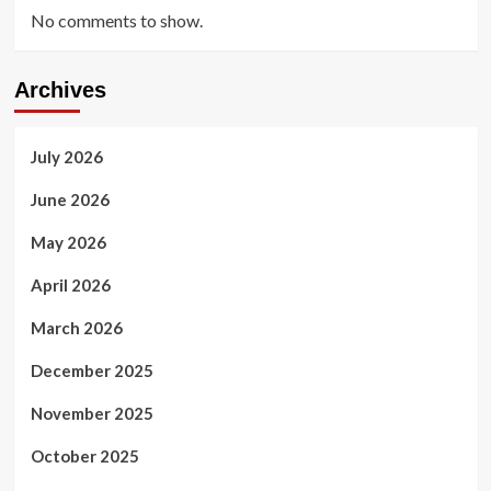
No comments to show.
Archives
July 2026
June 2026
May 2026
April 2026
March 2026
December 2025
November 2025
October 2025