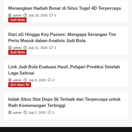
Menangkan Hadiah Besar di Situs Togel 4D Terpercaya
admin
July 28, 2026
0
Judi Bola
Dari xG Hingga Key Passes: Mengapa Serangan Tim
Perlu Masuk dalam Analisis Judi Bola
admin
July 21, 2026
0
Judi Bola
Link Judi Bola Evaluasi Hasil, Pelajari Prediksi Setelah
Laga Selesai
admin
July 8, 2026
0
slot depo 5k
Inilah Situs Slot Depo 5k Terbaik dan Terpercaya untuk
Raih Kemenangan Tertinggi
admin
July 2, 2026
0