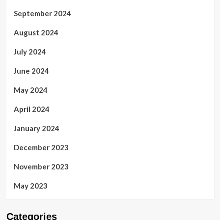
September 2024
August 2024
July 2024
June 2024
May 2024
April 2024
January 2024
December 2023
November 2023
May 2023
Categories