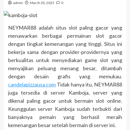
admin
March 30, 2025
0
NEYMAR88 adalah situs slot paling gacor yang
menawarkan berbagai permainan slot gacor
dengan tingkat kemenangan yang tinggi. Situs ini
bekerja sama dengan provider-providernya yang
berkualitas untuk menyediakan game slot yang
menyajikan peluang menang besar, ditambah
dengan desain grafis yang memukau.
candelapizzausa.com
Tidak hanya itu, NEYMAR88
juga tersedia di server Kamboja, server yang
dikenal paling gacor untuk bermain slot online.
Keunggulan server Kamboja sudah terbukti dari
banyaknya pemain yang berhasil meraih
kemenangan besar setelah bermain di server ini.