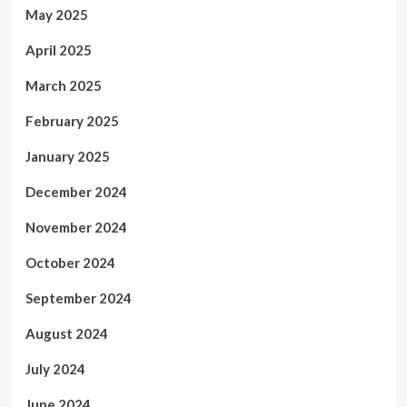
May 2025
April 2025
March 2025
February 2025
January 2025
December 2024
November 2024
October 2024
September 2024
August 2024
July 2024
June 2024