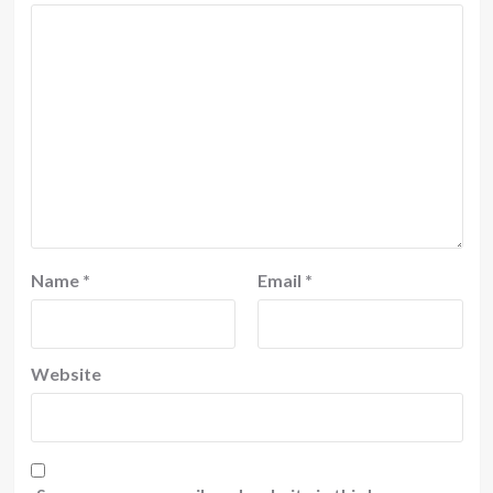
Name
*
Email
*
Website