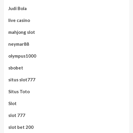
Judi Bola
live casino
mahjong slot
neymar88
olympus1000
sbobet
situs slot777
Situs Toto
Slot
slot 777
slot bet 200