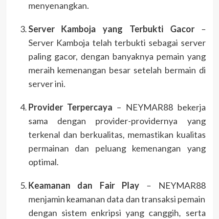
menyenangkan.
Server Kamboja yang Terbukti Gacor
–
Server Kamboja telah terbukti sebagai server
paling gacor, dengan banyaknya pemain yang
meraih kemenangan besar setelah bermain di
server ini.
Provider Terpercaya
– NEYMAR88 bekerja
sama dengan provider-providernya yang
terkenal dan berkualitas, memastikan kualitas
permainan dan peluang kemenangan yang
optimal.
Keamanan dan Fair Play
– NEYMAR88
menjamin keamanan data dan transaksi pemain
dengan sistem enkripsi yang canggih, serta