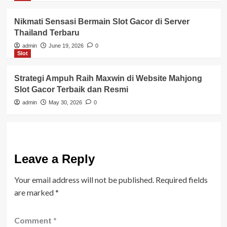
Nikmati Sensasi Bermain Slot Gacor di Server
Thailand Terbaru
admin
June 19, 2026
0
Slot
Strategi Ampuh Raih Maxwin di Website Mahjong
Slot Gacor Terbaik dan Resmi
admin
May 30, 2026
0
Leave a Reply
Your email address will not be published.
Required fields
are marked
*
Comment
*