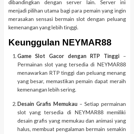
dibandingkan dengan server lain. Server ini
menjadi pilihan utama bagi para pemain yang ingin
merasakan sensasi bermain slot dengan peluang
kemenangan yang lebih tinggi.
Keunggulan NEYMAR88
Game Slot Gacor dengan RTP Tinggi
–
Permainan slot yang tersedia di NEYMAR88
menawarkan RTP tinggi dan peluang menang
yang besar, memastikan pemain dapat meraih
kemenangan lebih sering.
Desain Grafis Memukau
– Setiap permainan
slot yang tersedia di NEYMAR88 memiliki
desain grafis yang memukau dan animasi yang
halus, membuat pengalaman bermain semakin