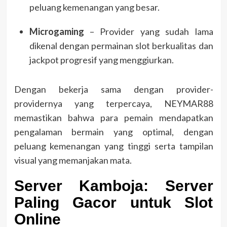
peluang kemenangan yang besar.
Microgaming
– Provider yang sudah lama
dikenal dengan permainan slot berkualitas dan
jackpot progresif yang menggiurkan.
Dengan bekerja sama dengan provider-
providernya yang terpercaya, NEYMAR88
memastikan bahwa para pemain mendapatkan
pengalaman bermain yang optimal, dengan
peluang kemenangan yang tinggi serta tampilan
visual yang memanjakan mata.
Server Kamboja: Server
Paling Gacor untuk Slot
Online