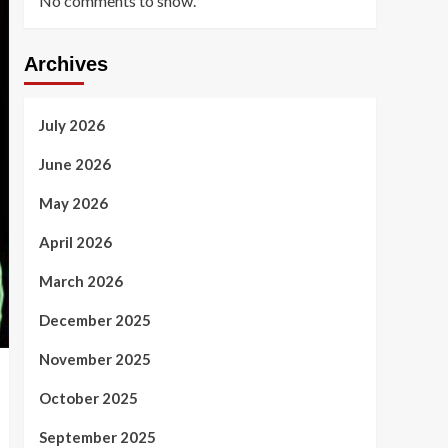
No comments to show.
Archives
July 2026
June 2026
May 2026
April 2026
March 2026
December 2025
November 2025
October 2025
September 2025