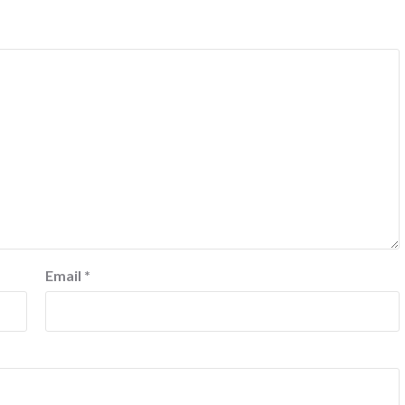
Email
*