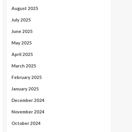
August 2025
July 2025
June 2025
May 2025
April 2025
March 2025
February 2025
January 2025
December 2024
November 2024
October 2024