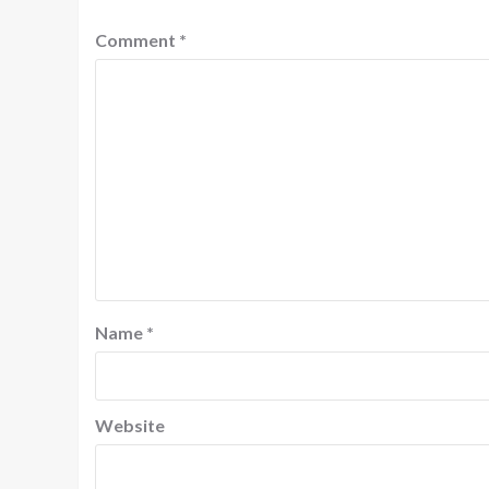
Comment
*
Name
*
Website