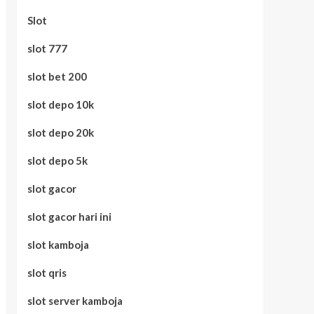
Slot
slot 777
slot bet 200
slot depo 10k
slot depo 20k
slot depo 5k
slot gacor
slot gacor hari ini
slot kamboja
slot qris
slot server kamboja