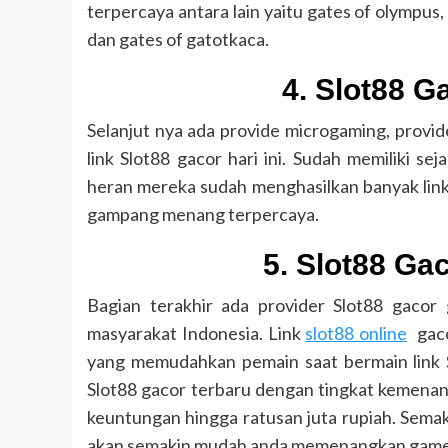
terpercaya antara lain yaitu gates of olympus, 
dan gates of gatotkaca.
4. Slot88 
Selanjut nya ada provide microgaming, provi
link Slot88 gacor hari ini. Sudah memiliki s
heran mereka sudah menghasilkan banyak link
gampang menang terpercaya.
5. Slot88 Ga
Bagian terakhir ada provider Slot88 gaco
masyarakat Indonesia. Link
slot88 online
gacor
yang memudahkan pemain saat bermain link S
Slot88 gacor terbaru dengan tingkat kemen
keuntungan hingga ratusan juta rupiah. Semak
akan semakin mudah anda memenangkan game 