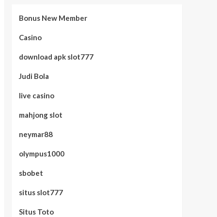
Bonus New Member
Casino
download apk slot777
Judi Bola
live casino
mahjong slot
neymar88
olympus1000
sbobet
situs slot777
Situs Toto