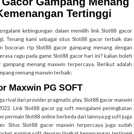
88 Gacor Gampang Menang
Kemenangan Tertinggi
engalami kebingungan dalam memilih link Slot88 gacor
. Tenang kami sebagai situs Slot88 gacor terbaik dan
an bocoran rtp Slot88 gacor gampang menang dengan
erasa ragu pada game Slot88 gacor hari ini? kalian boleh
or gampang menang maxwin terpercaya. Berikut adalah
 gampang menang maxwin terbaik:
cor Maxwin PG SOFT
uga rival dari provider pragmatic play. Slot88 gacor maxwin
022. Link Slot88 gacor pg soft mengalami peningkatan
e permain Slot88 online berbeda dari lainnya pg soft juga
er. Situs Slot88 gacor maxwin terpercaya juga sudah
ocket gaming soft dengan tingkat kemenangan tertinggi