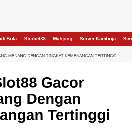
udi Bola
Sbobet88
Mahjong
Server Kamboja
Ser
ANG MENANG DENGAN TINGKAT KEMENANGAN TERTINGGI
Slot88 Gacor
ang Dengan
angan Tertinggi