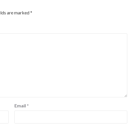
elds are marked
*
Email
*