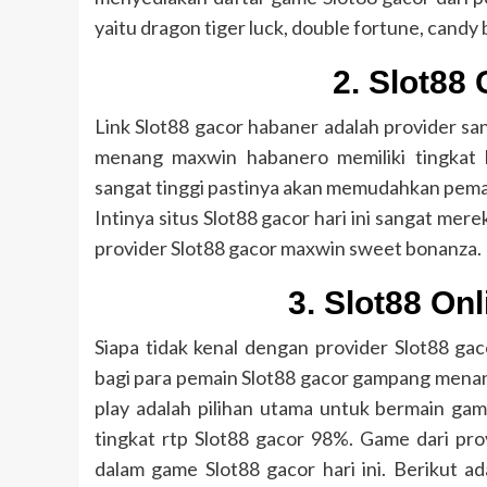
yaitu dragon tiger luck, double fortune, candy 
2. Slot88
Link Slot88 gacor habaner adalah provider 
menang maxwin habanero memiliki tingkat
sangat tinggi pastinya akan memudahkan pem
Intinya situs Slot88 gacor hari ini sangat m
provider Slot88 gacor maxwin sweet bonanza.
3. Slot88 On
Siapa tidak kenal dengan provider Slot88 gac
bagi para pemain Slot88 gacor gampang menan
play adalah pilihan utama untuk bermain gam
tingkat rtp Slot88 gacor 98%. Game dari prov
dalam game Slot88 gacor hari ini. Berikut 