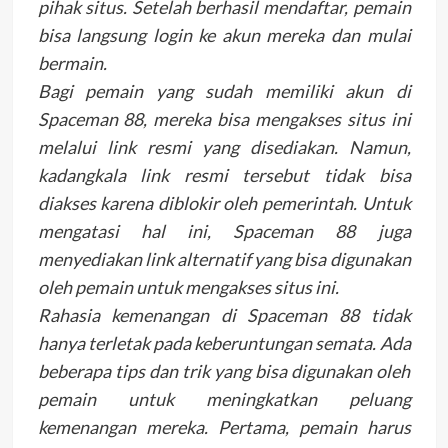
pihak situs. Setelah berhasil mendaftar, pemain
bisa langsung login ke akun mereka dan mulai
bermain.
Bagi pemain yang sudah memiliki akun di
Spaceman 88, mereka bisa mengakses situs ini
melalui link resmi yang disediakan. Namun,
kadangkala link resmi tersebut tidak bisa
diakses karena diblokir oleh pemerintah. Untuk
mengatasi hal ini, Spaceman 88 juga
menyediakan link alternatif yang bisa digunakan
oleh pemain untuk mengakses situs ini.
Rahasia kemenangan di Spaceman 88 tidak
hanya terletak pada keberuntungan semata. Ada
beberapa tips dan trik yang bisa digunakan oleh
pemain untuk meningkatkan peluang
kemenangan mereka. Pertama, pemain harus