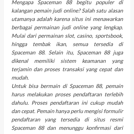
Mengapa Spaceman 88 begitu populer di
kalangan pemain judi online? Salah satu alasan
utamanya adalah karena situs ini menawarkan
berbagai permainan judi online yang lengkap.
Mulai dari permainan slot, casino, sportsbook,
hingga tembak ikan, semua tersedia di
Spaceman 88. Selain itu, Spaceman 88 juga
dikenal memiliki sistem keamanan yang
terjamin dan proses transaksi yang cepat dan
mudah.
Untuk bisa bermain di Spaceman 88, pemain
harus melakukan proses pendaftaran terlebih
dahulu. Proses pendaftaran ini cukup mudah
dan cepat. Pemain hanya perlu mengisi formulir
pendaftaran yang tersedia di situs resmi
Spaceman 88 dan menunggu konfirmasi dari