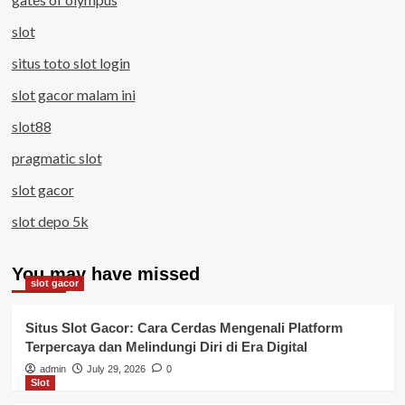
slot
situs toto slot login
slot gacor malam ini
slot88
pragmatic slot
slot gacor
slot depo 5k
You may have missed
slot gacor
Situs Slot Gacor: Cara Cerdas Mengenali Platform
Terpercaya dan Melindungi Diri di Era Digital
admin
July 29, 2026
0
Slot