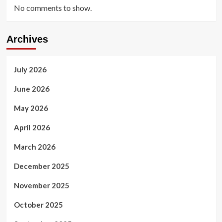
No comments to show.
Archives
July 2026
June 2026
May 2026
April 2026
March 2026
December 2025
November 2025
October 2025