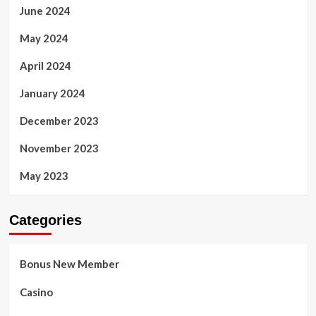
June 2024
May 2024
April 2024
January 2024
December 2023
November 2023
May 2023
Categories
Bonus New Member
Casino