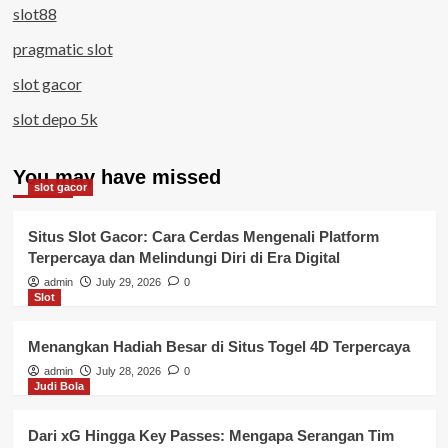
slot88
pragmatic slot
slot gacor
slot depo 5k
You may have missed
slot gacor
Situs Slot Gacor: Cara Cerdas Mengenali Platform
Terpercaya dan Melindungi Diri di Era Digital
admin
July 29, 2026
0
Slot
Menangkan Hadiah Besar di Situs Togel 4D Terpercaya
admin
July 28, 2026
0
Judi Bola
Dari xG Hingga Key Passes: Mengapa Serangan Tim