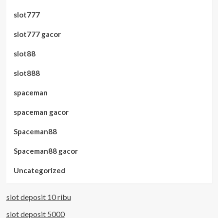
slot777
slot777 gacor
slot88
slot888
spaceman
spaceman gacor
Spaceman88
Spaceman88 gacor
Uncategorized
slot deposit 10 ribu
slot deposit 5000