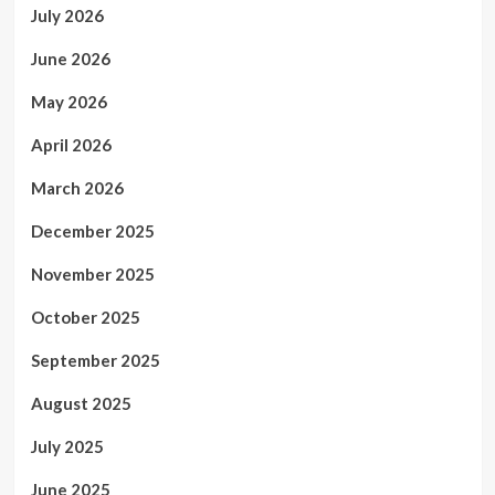
July 2026
June 2026
May 2026
April 2026
March 2026
December 2025
November 2025
October 2025
September 2025
August 2025
July 2025
June 2025