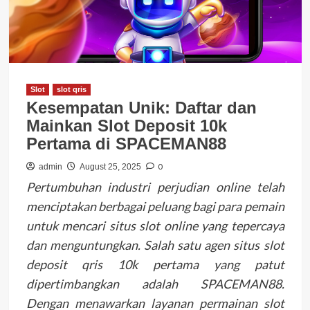
Slot
slot qris
Kesempatan Unik: Daftar dan
Mainkan Slot Deposit 10k
Pertama di SPACEMAN88
0
admin
August 25, 2025
Pertumbuhan industri perjudian online telah
menciptakan berbagai peluang bagi para pemain
untuk mencari situs slot online yang tepercaya
dan menguntungkan. Salah satu agen situs slot
deposit qris 10k pertama yang patut
dipertimbangkan adalah SPACEMAN88.
Dengan menawarkan layanan permainan slot