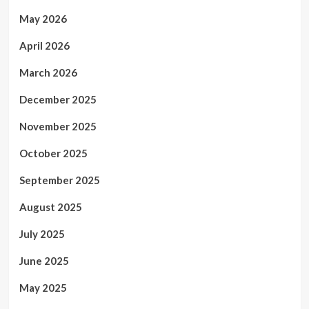
May 2026
April 2026
March 2026
December 2025
November 2025
October 2025
September 2025
August 2025
July 2025
June 2025
May 2025