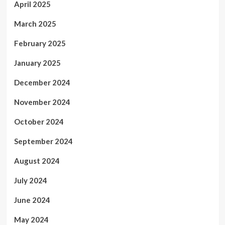
April 2025
March 2025
February 2025
January 2025
December 2024
November 2024
October 2024
September 2024
August 2024
July 2024
June 2024
May 2024