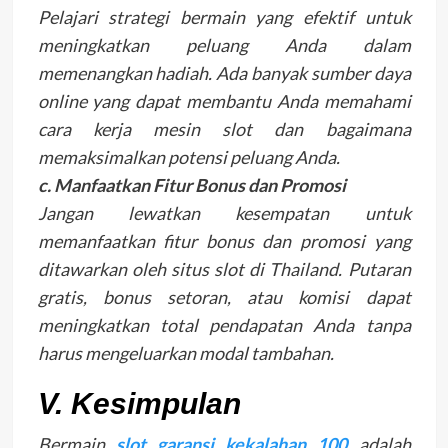
Pelajari strategi bermain yang efektif untuk
meningkatkan peluang Anda dalam
memenangkan hadiah. Ada banyak sumber daya
online yang dapat membantu Anda memahami
cara kerja mesin slot dan bagaimana
memaksimalkan potensi peluang Anda.
c. Manfaatkan Fitur Bonus dan Promosi
Jangan lewatkan kesempatan untuk
memanfaatkan fitur bonus dan promosi yang
ditawarkan oleh situs slot di Thailand. Putaran
gratis, bonus setoran, atau komisi dapat
meningkatkan total pendapatan Anda tanpa
harus mengeluarkan modal tambahan.
V. Kesimpulan
Bermain
slot garansi kekalahan 100
adalah