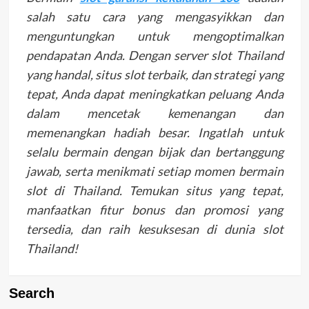
salah satu cara yang mengasyikkan dan
menguntungkan untuk mengoptimalkan
pendapatan Anda. Dengan server slot Thailand
yang handal, situs slot terbaik, dan strategi yang
tepat, Anda dapat meningkatkan peluang Anda
dalam mencetak kemenangan dan
memenangkan hadiah besar. Ingatlah untuk
selalu bermain dengan bijak dan bertanggung
jawab, serta menikmati setiap momen bermain
slot di Thailand. Temukan situs yang tepat,
manfaatkan fitur bonus dan promosi yang
tersedia, dan raih kesuksesan di dunia slot
Thailand!
Search