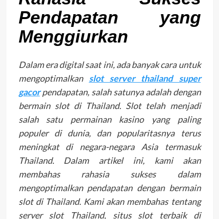
Pendapatan yang
Menggiurkan
Dalam era digital saat ini, ada banyak cara untuk
mengoptimalkan
slot server thailand super
gacor
pendapatan, salah satunya adalah dengan
bermain slot di Thailand. Slot telah menjadi
salah satu permainan kasino yang paling
populer di dunia, dan popularitasnya terus
meningkat di negara-negara Asia termasuk
Thailand. Dalam artikel ini, kami akan
membahas rahasia sukses dalam
mengoptimalkan pendapatan dengan bermain
slot di Thailand. Kami akan membahas tentang
server slot Thailand, situs slot terbaik di