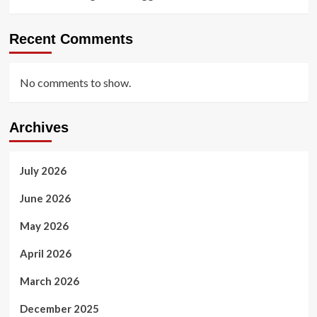
Recent Comments
No comments to show.
Archives
July 2026
June 2026
May 2026
April 2026
March 2026
December 2025