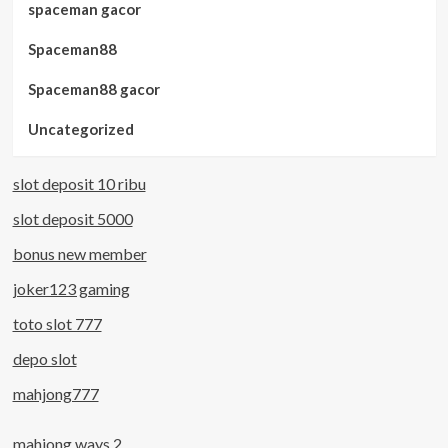
spaceman gacor
Spaceman88
Spaceman88 gacor
Uncategorized
slot deposit 10 ribu
slot deposit 5000
bonus new member
joker123 gaming
toto slot 777
depo slot
mahjong777
mahjong ways 2