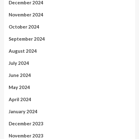
December 2024
November 2024
October 2024
September 2024
August 2024
July 2024
June 2024
May 2024
April 2024
January 2024
December 2023
November 2023