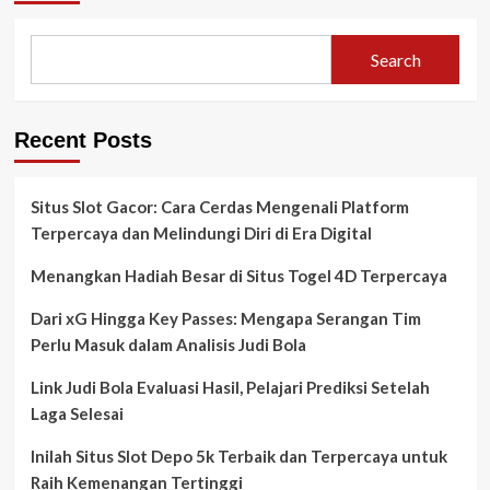
Search
Recent Posts
Situs Slot Gacor: Cara Cerdas Mengenali Platform
Terpercaya dan Melindungi Diri di Era Digital
Menangkan Hadiah Besar di Situs Togel 4D Terpercaya
Dari xG Hingga Key Passes: Mengapa Serangan Tim
Perlu Masuk dalam Analisis Judi Bola
Link Judi Bola Evaluasi Hasil, Pelajari Prediksi Setelah
Laga Selesai
Inilah Situs Slot Depo 5k Terbaik dan Terpercaya untuk
Raih Kemenangan Tertinggi