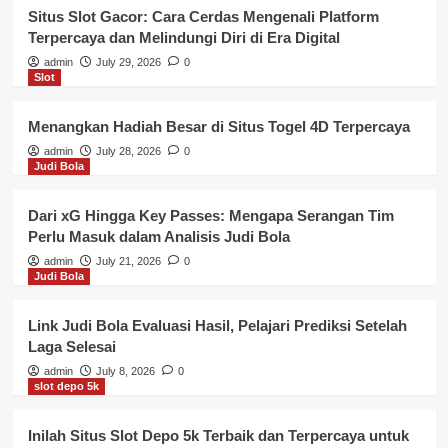
Situs Slot Gacor: Cara Cerdas Mengenali Platform
Terpercaya dan Melindungi Diri di Era Digital
admin
July 29, 2026
0
Slot
Menangkan Hadiah Besar di Situs Togel 4D Terpercaya
admin
July 28, 2026
0
Judi Bola
Dari xG Hingga Key Passes: Mengapa Serangan Tim
Perlu Masuk dalam Analisis Judi Bola
admin
July 21, 2026
0
Judi Bola
Link Judi Bola Evaluasi Hasil, Pelajari Prediksi Setelah
Laga Selesai
admin
July 8, 2026
0
slot depo 5k
Inilah Situs Slot Depo 5k Terbaik dan Terpercaya untuk