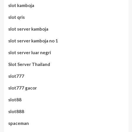
slot kamboja
slot qris
slot server kamboja
slot server kamboja no 1
slot server luar negri
Slot Server Thailand
slot777
slot777 gacor
slot88
slot888
spaceman