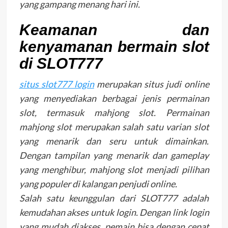
yang gampang menang hari ini.
Keamanan dan
kenyamanan bermain slot
di SLOT777
situs slot777 login
merupakan situs judi online
yang menyediakan berbagai jenis permainan
slot, termasuk mahjong slot. Permainan
mahjong slot merupakan salah satu varian slot
yang menarik dan seru untuk dimainkan.
Dengan tampilan yang menarik dan gameplay
yang menghibur, mahjong slot menjadi pilihan
yang populer di kalangan penjudi online.
Salah satu keunggulan dari SLOT777 adalah
kemudahan akses untuk login. Dengan link login
yang mudah diakses, pemain bisa dengan cepat