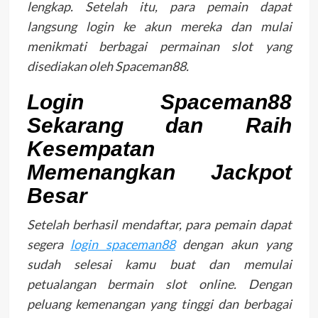
lengkap. Setelah itu, para pemain dapat
langsung login ke akun mereka dan mulai
menikmati berbagai permainan slot yang
disediakan oleh Spaceman88.
Login Spaceman88
Sekarang dan Raih
Kesempatan
Memenangkan Jackpot
Besar
Setelah berhasil mendaftar, para pemain dapat
segera
login spaceman88
dengan akun yang
sudah selesai kamu buat dan memulai
petualangan bermain slot online. Dengan
peluang kemenangan yang tinggi dan berbagai