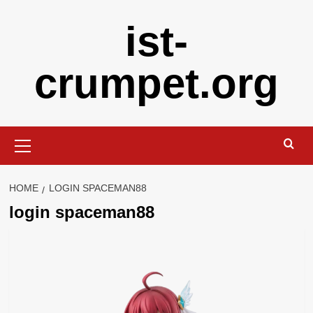
Skip
ist-
to
content
crumpet.org
Primary
Menu
HOME
LOGIN SPACEMAN88
login spaceman88