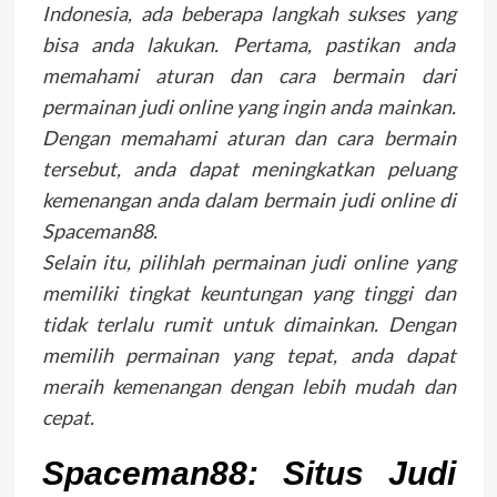
Indonesia, ada beberapa langkah sukses yang
bisa anda lakukan. Pertama, pastikan anda
memahami aturan dan cara bermain dari
permainan judi online yang ingin anda mainkan.
Dengan memahami aturan dan cara bermain
tersebut, anda dapat meningkatkan peluang
kemenangan anda dalam bermain judi online di
Spaceman88.
Selain itu, pilihlah permainan judi online yang
memiliki tingkat keuntungan yang tinggi dan
tidak terlalu rumit untuk dimainkan. Dengan
memilih permainan yang tepat, anda dapat
meraih kemenangan dengan lebih mudah dan
cepat.
Spaceman88: Situs Judi