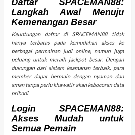
Daftar SPACEMAN88:
Langkah Awal Menuju
Kemenangan Besar
Keuntungan daftar di SPACEMAN88 tidak
hanya terbatas pada kemudahan akses ke
berbagai permainan judi online, namun juga
peluang untuk meraih jackpot besar. Dengan
dukungan dari sistem keamanan terbaik, para
member dapat bermain dengan nyaman dan
aman tanpa perlu khawatir akan kebocoran data
pribadi.
Login SPACEMAN88:
Akses Mudah untuk
Semua Pemain