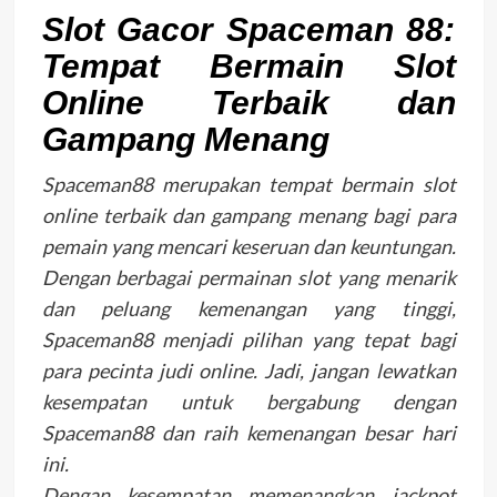
Slot Gacor Spaceman 88:
Tempat Bermain Slot
Online Terbaik dan
Gampang Menang
Spaceman88 merupakan tempat bermain slot
online terbaik dan gampang menang bagi para
pemain yang mencari keseruan dan keuntungan.
Dengan berbagai permainan slot yang menarik
dan peluang kemenangan yang tinggi,
Spaceman88 menjadi pilihan yang tepat bagi
para pecinta judi online. Jadi, jangan lewatkan
kesempatan untuk bergabung dengan
Spaceman88 dan raih kemenangan besar hari
ini.
Dengan kesempatan memenangkan jackpot