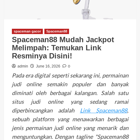
spaceman gacor
Spaceman88
Spaceman88 Mudah Jackpot
Melimpah: Temukan Link
Resminya Disini!
0
admin
June 16, 2026
Pada era digital seperti sekarang ini, permainan
judi online semakin populer dan banyak
diminati oleh berbagai kalangan. Salah satu
situs judi online yang sedang ramai
diperbincangkan adalah
Link Spaceman88
,
sebuah platform yang menawarkan berbagai
jenis permainan judi online yang menarik dan
menguntungkan. Dengan tagline "Spaceman88