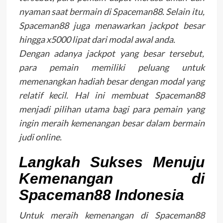
nyaman saat bermain di Spaceman88. Selain itu,
Spaceman88 juga menawarkan jackpot besar
hingga x5000 lipat dari modal awal anda.
Dengan adanya jackpot yang besar tersebut,
para pemain memiliki peluang untuk
memenangkan hadiah besar dengan modal yang
relatif kecil. Hal ini membuat Spaceman88
menjadi pilihan utama bagi para pemain yang
ingin meraih kemenangan besar dalam bermain
judi online.
Langkah Sukses Menuju
Kemenangan di
Spaceman88 Indonesia
Untuk meraih kemenangan di Spaceman88