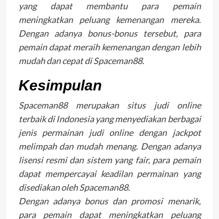
yang dapat membantu para pemain
meningkatkan peluang kemenangan mereka.
Dengan adanya bonus-bonus tersebut, para
pemain dapat meraih kemenangan dengan lebih
mudah dan cepat di Spaceman88.
Kesimpulan
Spaceman88 merupakan situs judi online
terbaik di Indonesia yang menyediakan berbagai
jenis permainan judi online dengan jackpot
melimpah dan mudah menang. Dengan adanya
lisensi resmi dan sistem yang fair, para pemain
dapat mempercayai keadilan permainan yang
disediakan oleh Spaceman88.
Dengan adanya bonus dan promosi menarik,
para pemain dapat meningkatkan peluang