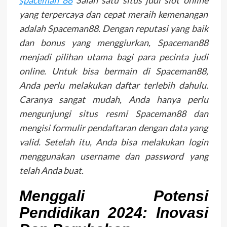
spaceman 88
Salah satu situs judi slot online
yang terpercaya dan cepat meraih kemenangan
adalah Spaceman88. Dengan reputasi yang baik
dan bonus yang menggiurkan, Spaceman88
menjadi pilihan utama bagi para pecinta judi
online. Untuk bisa bermain di Spaceman88,
Anda perlu melakukan daftar terlebih dahulu.
Caranya sangat mudah, Anda hanya perlu
mengunjungi situs resmi Spaceman88 dan
mengisi formulir pendaftaran dengan data yang
valid. Setelah itu, Anda bisa melakukan login
menggunakan username dan password yang
telah Anda buat.
Menggali Potensi
Pendidikan 2024: Inovasi