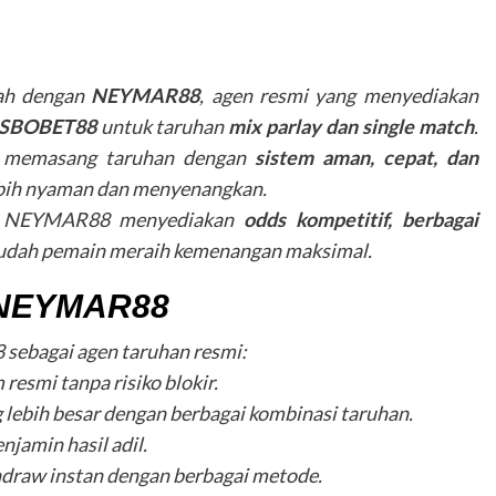
ah dengan
NEYMAR88
, agen resmi yang menyediakan
i SBOBET88
untuk taruhan
mix parlay dan single match
.
k memasang taruhan dengan
sistem aman, cepat, dan
ebih nyaman dan menyenangkan.
ya, NEYMAR88 menyediakan
odds kompetitif, berbagai
mudah pemain meraih kemenangan maksimal.
i NEYMAR88
sebagai agen taruhan resmi:
resmi tanpa risiko blokir.
lebih besar dengan berbagai kombinasi taruhan.
njamin hasil adil.
hdraw instan dengan berbagai metode.