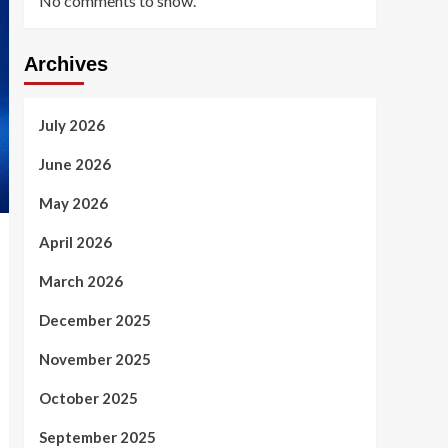
No comments to show.
Archives
July 2026
June 2026
May 2026
April 2026
March 2026
December 2025
November 2025
October 2025
September 2025