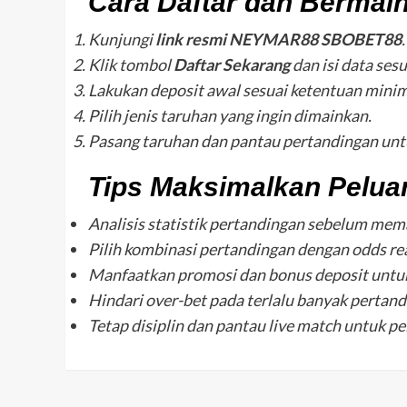
Cara Daftar dan Bermai
Kunjungi
link resmi NEYMAR88 SBOBET88
.
Klik tombol
Daftar Sekarang
dan isi data ses
Lakukan deposit awal sesuai ketentuan minim
Pilih jenis taruhan yang ingin dimainkan.
Pasang taruhan dan pantau pertandingan un
Tips Maksimalkan Pelua
Analisis statistik pertandingan sebelum mem
Pilih kombinasi pertandingan dengan odds rea
Manfaatkan promosi dan bonus deposit unt
Hindari over-bet pada terlalu banyak pertand
Tetap disiplin dan pantau live match untuk pe