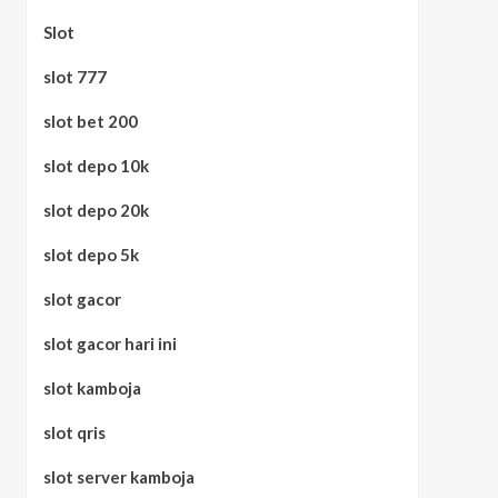
Slot
slot 777
slot bet 200
slot depo 10k
slot depo 20k
slot depo 5k
slot gacor
slot gacor hari ini
slot kamboja
slot qris
slot server kamboja