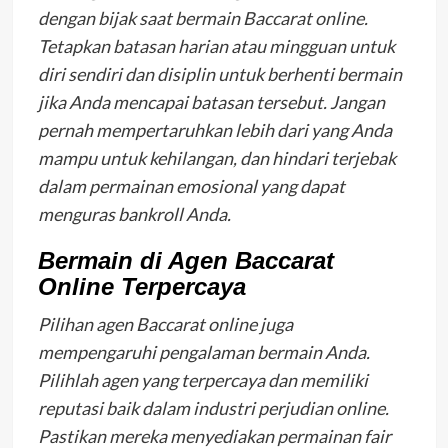
dengan bijak saat bermain Baccarat online.
Tetapkan batasan harian atau mingguan untuk
diri sendiri dan disiplin untuk berhenti bermain
jika Anda mencapai batasan tersebut. Jangan
pernah mempertaruhkan lebih dari yang Anda
mampu untuk kehilangan, dan hindari terjebak
dalam permainan emosional yang dapat
menguras bankroll Anda.
Bermain di Agen Baccarat
Online Terpercaya
Pilihan agen Baccarat online juga
mempengaruhi pengalaman bermain Anda.
Pilihlah agen yang terpercaya dan memiliki
reputasi baik dalam industri perjudian online.
Pastikan mereka menyediakan permainan fair