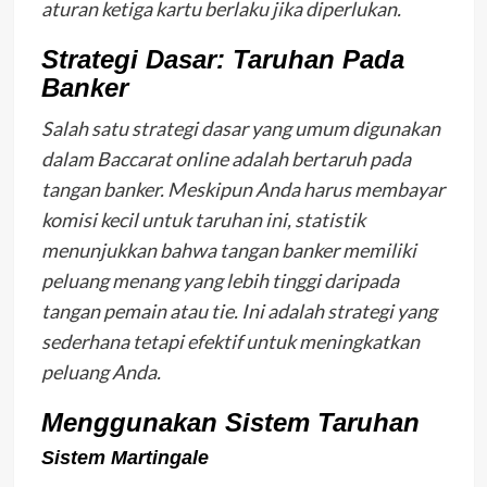
aturan ketiga kartu berlaku jika diperlukan.
Strategi Dasar: Taruhan Pada
Banker
Salah satu strategi dasar yang umum digunakan
dalam Baccarat online adalah bertaruh pada
tangan banker. Meskipun Anda harus membayar
komisi kecil untuk taruhan ini, statistik
menunjukkan bahwa tangan banker memiliki
peluang menang yang lebih tinggi daripada
tangan pemain atau tie. Ini adalah strategi yang
sederhana tetapi efektif untuk meningkatkan
peluang Anda.
Menggunakan Sistem Taruhan
Sistem Martingale