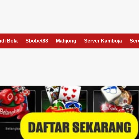
udi Bola
Sbobet88
Mahjong
Server Kamboja
Ser