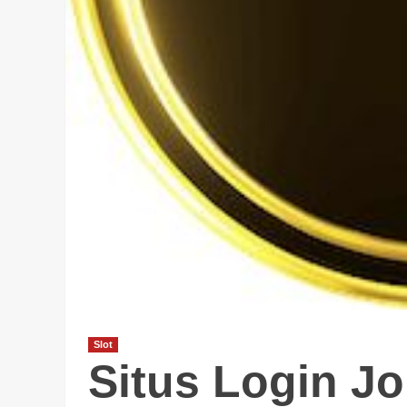
Slot
Situs Login J