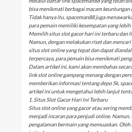
melalui daftar link spaceman88 yang telah d
bisa menikmati berbagai macam keuntungan dan
Tidak hanya itu, spaceman88 juga menawarkan
para pemain memiliki kesempatan yang lebih
Memilih situs slot gacor hari ini terbaru da
Namun, dengan melakukan riset dan mencari 
situs slot online yang tepat dan dapat diand
terpercaya, para pemain bisa menikmati pe
Dalam artikel ini, kami akan membahas secara 
link slot online gampang menang dengan pers
memberikan informasi tentang depo 5k, space
artikel ini untuk mengetahui lebih lanjut tentan
1. Situs Slot Gacor Hari Ini Terbaru
Situs slot online yang gacor atau sering me
menjadi incaran para penjudi online. Namun, 
pengalaman bermain yang memuaskan. Oleh kar