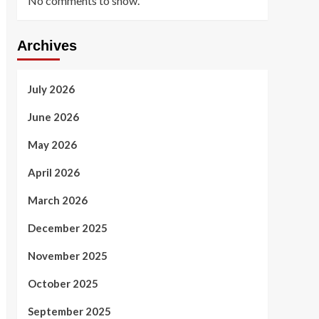
No comments to show.
Archives
July 2026
June 2026
May 2026
April 2026
March 2026
December 2025
November 2025
October 2025
September 2025