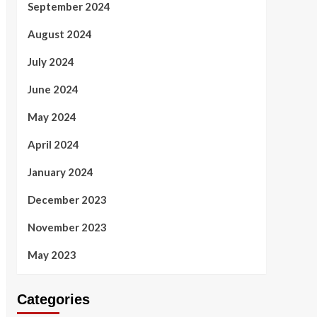
September 2024
August 2024
July 2024
June 2024
May 2024
April 2024
January 2024
December 2023
November 2023
May 2023
Categories