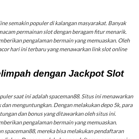
line semakin populer di kalangan masyarakat. Banyak
 macam permainan slot dengan beragam fitur menarik.
 memberikan pengalaman bermain yang memuaskan. Oleh
acor hari ini terbaru yang menawarkan link slot online
impah dengan Jackpot Slot
opuler saat ini adalah spaceman88. Situs ini menawarkan
k dan menguntungkan. Dengan melakukan depo 5k, para
ngan dan bonus yang ditawarkan oleh situs ini.
 memberikan pengalaman bermain yang memuaskan.
an spaceman88, mereka bisa melakukan pendaftaran