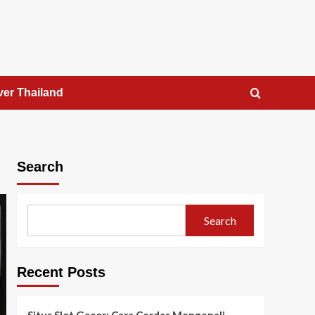
ver Thailand
Search
Search
Recent Posts