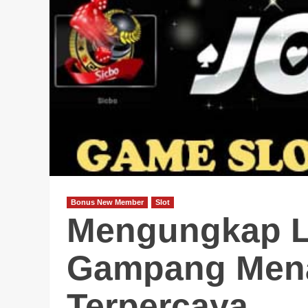
Bonus New Member
Slot
Mengungkap Li
Gampang Men
Terpercaya