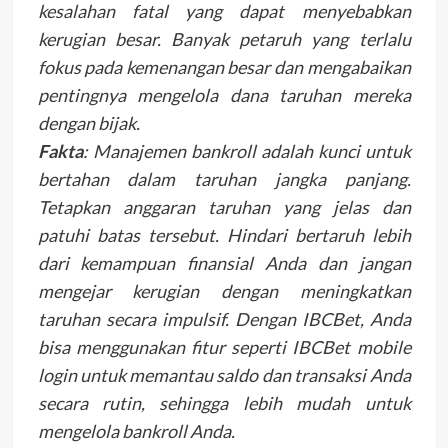
kesalahan fatal yang dapat menyebabkan
kerugian besar. Banyak petaruh yang terlalu
fokus pada kemenangan besar dan mengabaikan
pentingnya mengelola dana taruhan mereka
dengan bijak.
Fakta
: Manajemen bankroll adalah kunci untuk
bertahan dalam taruhan jangka panjang.
Tetapkan anggaran taruhan yang jelas dan
patuhi batas tersebut. Hindari bertaruh lebih
dari kemampuan finansial Anda dan jangan
mengejar kerugian dengan meningkatkan
taruhan secara impulsif. Dengan IBCBet, Anda
bisa menggunakan fitur seperti IBCBet mobile
login untuk memantau saldo dan transaksi Anda
secara rutin, sehingga lebih mudah untuk
mengelola bankroll Anda.