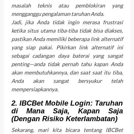
masalah teknis atau pemblokiran yang
mengganggu pengalaman taruhan Anda.
Jadi, jika Anda tidak ingin merasa frustrasi
ketika situs utama tiba-tiba tidak bisa diakses,
pastikan Anda memiliki beberapa link alternatif
yang siap pakai. Pikirkan link alternatif ini
sebagai cadangan daya baterai yang sangat
penting—anda tidak pernah tahu kapan Anda
akan membutuhkannya, dan saat saat itu tiba,
Anda akan sangat bersyukur telah
mempersiapkannya.
2. IBCBet Mobile Login: Taruhan
di Mana Saja, Kapan Saja
(Dengan Risiko Keterlambatan)
Sekarang, mari kita bicara tentang IBCBet