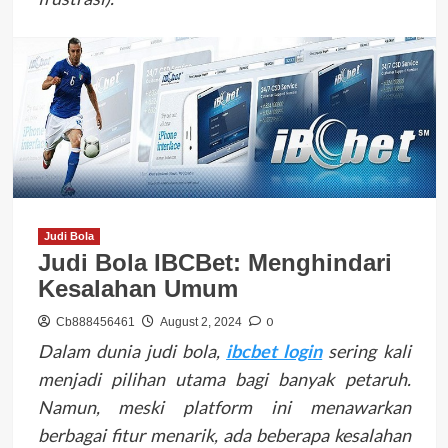
Judi Bola
Judi Bola IBCBet: Menghindari
Kesalahan Umum
0
Cb888456461
August 2, 2024
Dalam dunia judi bola,
ibcbet login
sering kali
menjadi pilihan utama bagi banyak petaruh.
Namun, meski platform ini menawarkan
berbagai fitur menarik, ada beberapa kesalahan