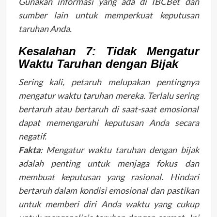
Gunakan informasi yang ada di IBCBet dan
sumber lain untuk memperkuat keputusan
taruhan Anda.
Kesalahan 7: Tidak Mengatur
Waktu Taruhan dengan Bijak
Sering kali, petaruh melupakan pentingnya
mengatur waktu taruhan mereka. Terlalu sering
bertaruh atau bertaruh di saat-saat emosional
dapat memengaruhi keputusan Anda secara
negatif.
Fakta
: Mengatur waktu taruhan dengan bijak
adalah penting untuk menjaga fokus dan
membuat keputusan yang rasional. Hindari
bertaruh dalam kondisi emosional dan pastikan
untuk memberi diri Anda waktu yang cukup