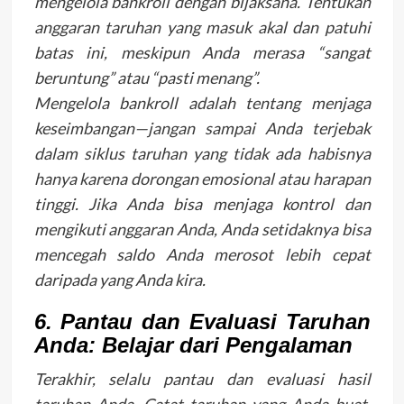
mengelola bankroll dengan bijaksana. Tentukan
anggaran taruhan yang masuk akal dan patuhi
batas ini, meskipun Anda merasa “sangat
beruntung” atau “pasti menang”.
Mengelola bankroll adalah tentang menjaga
keseimbangan—jangan sampai Anda terjebak
dalam siklus taruhan yang tidak ada habisnya
hanya karena dorongan emosional atau harapan
tinggi. Jika Anda bisa menjaga kontrol dan
mengikuti anggaran Anda, Anda setidaknya bisa
mencegah saldo Anda merosot lebih cepat
daripada yang Anda kira.
6. Pantau dan Evaluasi Taruhan
Anda: Belajar dari Pengalaman
Terakhir, selalu pantau dan evaluasi hasil
taruhan Anda. Catat taruhan yang Anda buat,