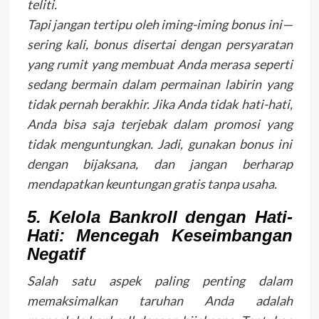
teliti.
Tapi jangan tertipu oleh iming-iming bonus ini—
sering kali, bonus disertai dengan persyaratan
yang rumit yang membuat Anda merasa seperti
sedang bermain dalam permainan labirin yang
tidak pernah berakhir. Jika Anda tidak hati-hati,
Anda bisa saja terjebak dalam promosi yang
tidak menguntungkan. Jadi, gunakan bonus ini
dengan bijaksana, dan jangan berharap
mendapatkan keuntungan gratis tanpa usaha.
5. Kelola Bankroll dengan Hati-
Hati: Mencegah Keseimbangan
Negatif
Salah satu aspek paling penting dalam
memaksimalkan taruhan Anda adalah