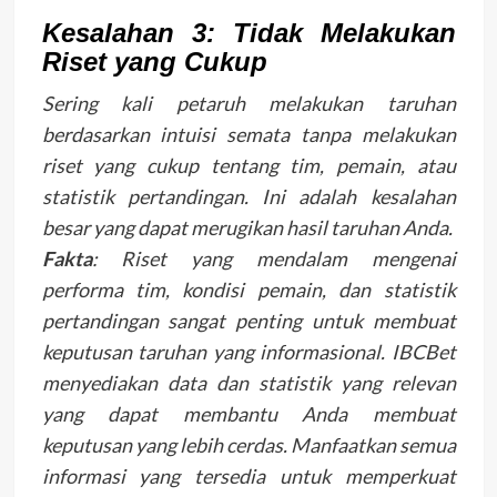
Kesalahan 3: Tidak Melakukan
Riset yang Cukup
Sering kali petaruh melakukan taruhan
berdasarkan intuisi semata tanpa melakukan
riset yang cukup tentang tim, pemain, atau
statistik pertandingan. Ini adalah kesalahan
besar yang dapat merugikan hasil taruhan Anda.
Fakta
: Riset yang mendalam mengenai
performa tim, kondisi pemain, dan statistik
pertandingan sangat penting untuk membuat
keputusan taruhan yang informasional. IBCBet
menyediakan data dan statistik yang relevan
yang dapat membantu Anda membuat
keputusan yang lebih cerdas. Manfaatkan semua
informasi yang tersedia untuk memperkuat