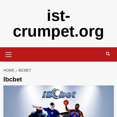
Skip
ist-
to
content
crumpet.org
Primary
Menu
HOME
IBCBET
Ibcbet