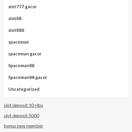
slot777 gacor
slot88
slot888
spaceman
spaceman gacor
Spaceman88
Spaceman88 gacor
Uncategorized
slot deposit 10 ribu
slot deposit 5000
bonus new member