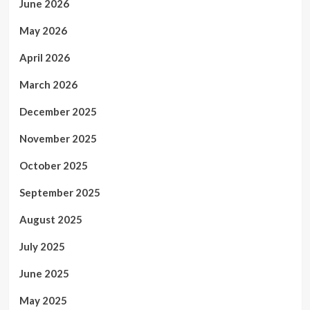
June 2026
May 2026
April 2026
March 2026
December 2025
November 2025
October 2025
September 2025
August 2025
July 2025
June 2025
May 2025