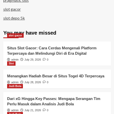
pragmatic slot
slot gacor
slot depo 5k
You may have missed
slot gacor
Situs Slot Gacor: Cara Cerdas Mengenali Platform
Terpercaya dan Melindungi Diri di Era Digital
admin
July 29, 2026
0
Slot
Menangkan Hadiah Besar di Situs Togel 4D Terpercaya
admin
July 28, 2026
0
Judi Bola
Dari xG Hingga Key Passes: Mengapa Serangan Tim
Perlu Masuk dalam Analisis Judi Bola
admin
July 21, 2026
0