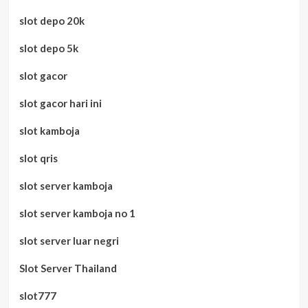
slot depo 20k
slot depo 5k
slot gacor
slot gacor hari ini
slot kamboja
slot qris
slot server kamboja
slot server kamboja no 1
slot server luar negri
Slot Server Thailand
slot777