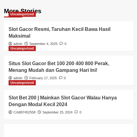
More Stories
Uncategorized
Slot Gacor Resmi, Taruhan Kecil Bawa Hasil
Maksimal
admin
September 4, 2025
0
Uncategorized
Situs Slot Gacor Bet 100 200 400 800 Perak,
Menang Mudah dan Gampang Hari Ini!
admin
February 17, 2025
0
Uncategorized
Slot Bet 200 | Mainkan Slot Gacor Walau Hanya
Dengan Modal Kecil 2024
Crb887452558
September 25, 2024
0