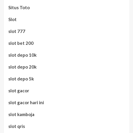
Situs Toto
Slot
slot 777
slot bet 200
slot depo 10k
slot depo 20k
slot depo 5k
slot gacor
slot gacor hari ini
slot kamboja
slot qris