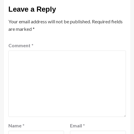
Leave a Reply
Your email address will not be published.
Required fields
are marked
*
Comment
*
Name
*
Email
*