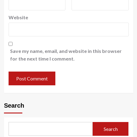
Website
Save my name, email, and website in this browser
for the next time I comment.
Search
Search