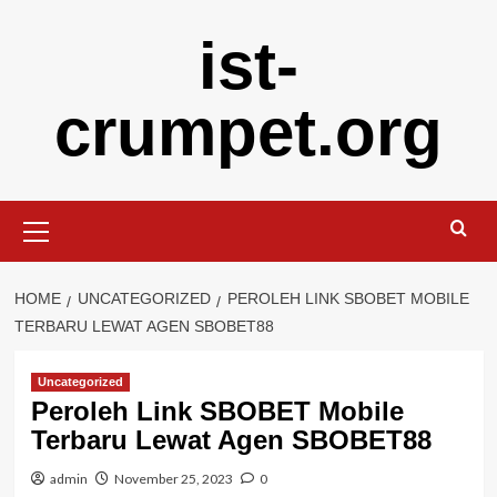
Skip
ist-
to
content
crumpet.org
Primary
Menu
HOME
UNCATEGORIZED
PEROLEH LINK SBOBET MOBILE
TERBARU LEWAT AGEN SBOBET88
Uncategorized
Peroleh Link SBOBET Mobile
Terbaru Lewat Agen SBOBET88
admin
November 25, 2023
0