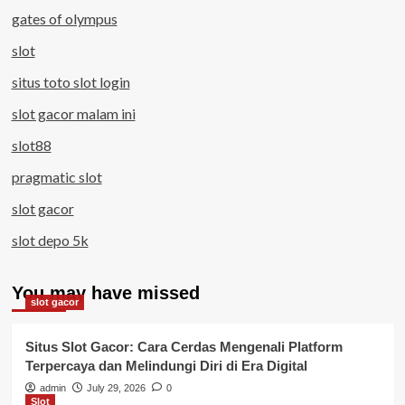
gates of olympus
slot
situs toto slot login
slot gacor malam ini
slot88
pragmatic slot
slot gacor
slot depo 5k
You may have missed
slot gacor
Situs Slot Gacor: Cara Cerdas Mengenali Platform
Terpercaya dan Melindungi Diri di Era Digital
admin
July 29, 2026
0
Slot