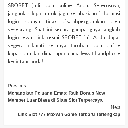
SBOBET judi bola online Anda. Seterusnya,
janganlah lupa untuk jaga kerahasiaan informasi
login supaya tidak disalahpergunakan oleh
seseorang. Saat ini secara gampangnya langkah
login lewat link resmi SBOBET ini, Anda dapat
segera nikmati serunya taruhan bola online
kapan pun dan dimanapun cuma lewat handphone
kecintaan anda!
Post
Previous
Menangkan Peluang Emas: Raih Bonus New
Navigation
Member Luar Biasa di Situs Slot Terpercaya
Next
Link Slot 777 Maxwin Game Terbaru Terlengkap