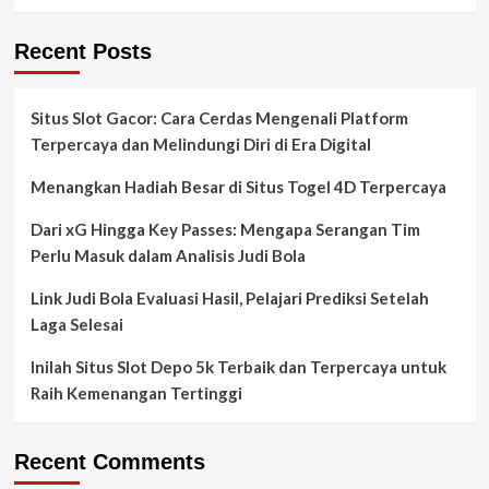
Recent Posts
Situs Slot Gacor: Cara Cerdas Mengenali Platform
Terpercaya dan Melindungi Diri di Era Digital
Menangkan Hadiah Besar di Situs Togel 4D Terpercaya
Dari xG Hingga Key Passes: Mengapa Serangan Tim
Perlu Masuk dalam Analisis Judi Bola
Link Judi Bola Evaluasi Hasil, Pelajari Prediksi Setelah
Laga Selesai
Inilah Situs Slot Depo 5k Terbaik dan Terpercaya untuk
Raih Kemenangan Tertinggi
Recent Comments