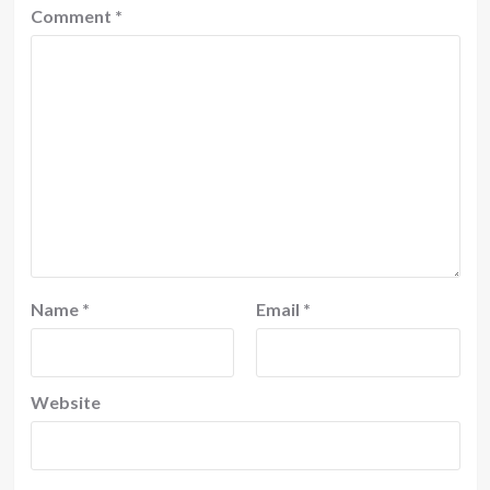
Comment
*
Name
*
Email
*
Website