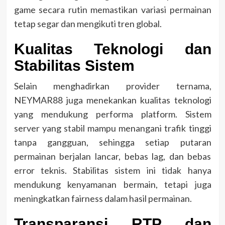
game secara rutin memastikan variasi permainan
tetap segar dan mengikuti tren global.
Kualitas Teknologi dan
Stabilitas Sistem
Selain menghadirkan provider ternama,
NEYMAR88 juga menekankan kualitas teknologi
yang mendukung performa platform. Sistem
server yang stabil mampu menangani trafik tinggi
tanpa gangguan, sehingga setiap putaran
permainan berjalan lancar, bebas lag, dan bebas
error teknis. Stabilitas sistem ini tidak hanya
mendukung kenyamanan bermain, tetapi juga
meningkatkan fairness dalam hasil permainan.
Transparansi RTP dan