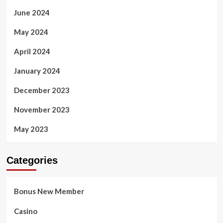
June 2024
May 2024
April 2024
January 2024
December 2023
November 2023
May 2023
Categories
Bonus New Member
Casino