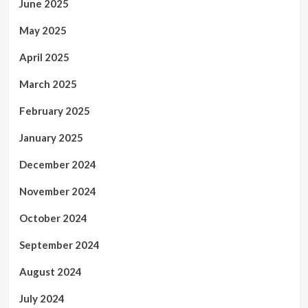
June 2025
May 2025
April 2025
March 2025
February 2025
January 2025
December 2024
November 2024
October 2024
September 2024
August 2024
July 2024