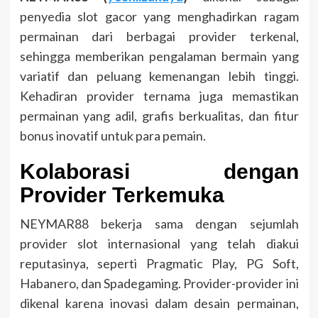
penyedia slot gacor yang menghadirkan ragam
permainan dari berbagai provider terkenal,
sehingga memberikan pengalaman bermain yang
variatif dan peluang kemenangan lebih tinggi.
Kehadiran provider ternama juga memastikan
permainan yang adil, grafis berkualitas, dan fitur
bonus inovatif untuk para pemain.
Kolaborasi dengan
Provider Terkemuka
NEYMAR88 bekerja sama dengan sejumlah
provider slot internasional yang telah diakui
reputasinya, seperti Pragmatic Play, PG Soft,
Habanero, dan Spadegaming. Provider-provider ini
dikenal karena inovasi dalam desain permainan,