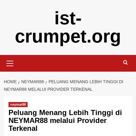
Skip
ist-
to
content
crumpet.org
Primary
Menu
HOME
NEYMAR88
PELUANG MENANG LEBIH TINGGI DI
NEYMAR88 MELALUI PROVIDER TERKENAL
neymar88
Peluang Menang Lebih Tinggi di
NEYMAR88 melalui Provider
Terkenal